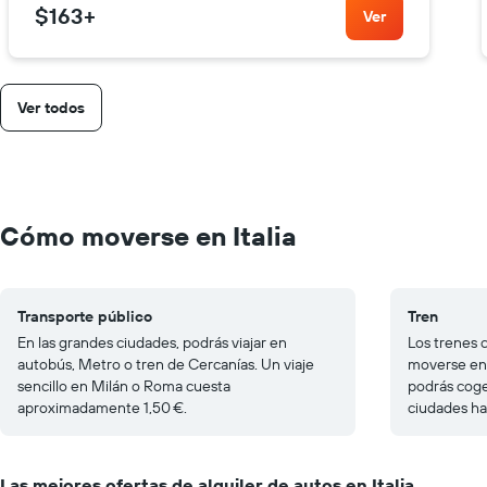
$163
+
Ver
Ver todos
Cómo moverse en Italia
Transporte público
Tren
En las grandes ciudades, podrás viajar en
Los trenes 
autobús, Metro o tren de Cercanías. Un viaje
moverse ent
sencillo en Milán o Roma cuesta
podrás coge
aproximadamente 1,50 €.
ciudades h
Las mejores ofertas de alquiler de autos en Italia