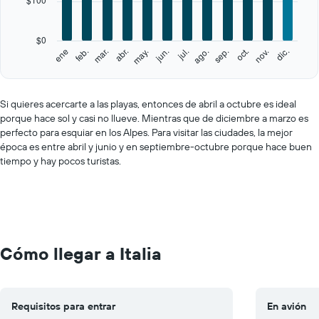
The
chart
has
$0
1
feb.
may.
ago.
nov.
ene
abr.
jul.
oct.
mar.
jun.
sep.
dic.
Y
End
of
axis
interactive
displaying
chart
values.
Si quieres acercarte a las playas, entonces de abril a octubre es ideal
Range:
porque hace sol y casi no llueve. Mientras que de diciembre a marzo es
0
perfecto para esquiar en los Alpes. Para visitar las ciudades, la mejor
to
época es entre abril y junio y en septiembre-octubre porque hace buen
500.
tiempo y hay pocos turistas.
Cómo llegar a Italia
Requisitos para entrar
En avión