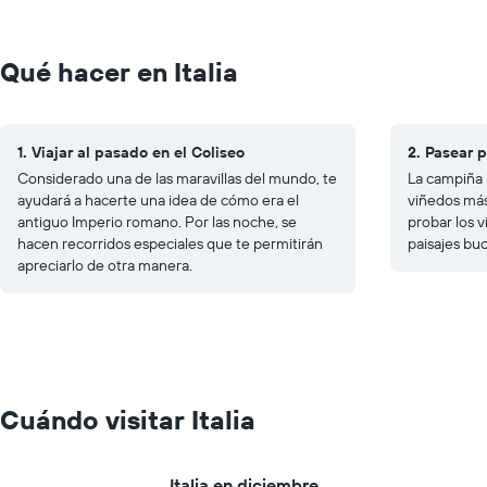
Qué hacer en Italia
1. Viajar al pasado en el Coliseo
2. Pasear p
Considerado una de las maravillas del mundo, te
La campiña 
ayudará a hacerte una idea de cómo era el
viñedos más
antiguo Imperio romano. Por las noche, se
probar los v
hacen recorridos especiales que te permitirán
paisajes bu
apreciarlo de otra manera.
Cuándo visitar Italia
Italia en diciembre