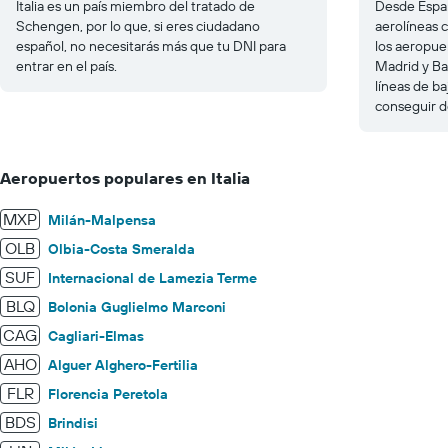
Italia es un país miembro del tratado de
Desde Españ
Schengen, por lo que, si eres ciudadano
aerolíneas c
español, no necesitarás más que tu DNI para
los aeropue
entrar en el país.
Madrid y Ba
líneas de ba
conseguir d
Aeropuertos populares en Italia
MXP
Milán-Malpensa
OLB
Olbia-Costa Smeralda
SUF
Internacional de Lamezia Terme
BLQ
Bolonia Guglielmo Marconi
CAG
Cagliari-Elmas
AHO
Alguer Alghero-Fertilia
FLR
Florencia Peretola
BDS
Brindisi