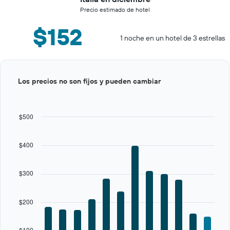
Precio estimado de hotel
$152
1 noche en un hotel de 3 estrellas
Bar
Chart
Los precios no son fijos y pueden cambiar
graphic.
chart
with
12
bars.
$500
The
chart
$400
has
1
X
$300
axis
displaying
categories.
$200
Range:
12
categories.
$100