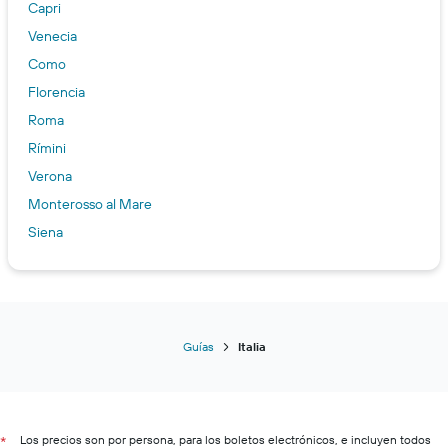
Capri
Venecia
Como
Florencia
Roma
Rímini
Verona
Monterosso al Mare
Siena
Alguer
Catania
Amalfi
Bérgamo
Guías
Italia
Milán
Salerno
Sorrento
Los precios son por persona, para los boletos electrónicos, e incluyen todos
*