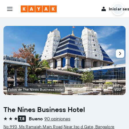
Iniciar se
Fotos de The Nines Business Hotel
1/22
The Nines Business Hotel
Bueno
90 opiniones
7,8
3 estrellas
No.993, Ms Ramaiah Main Road,Near Iisc,d Gate, Bangalore