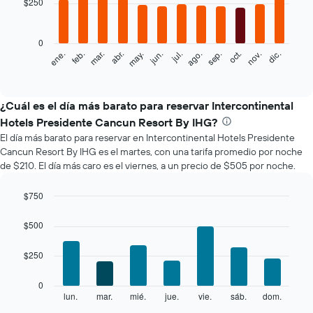
$250
12
bars.
0
El
feb.
may.
ago.
nov.
mar.
jun.
sep.
dic.
ene.
abr.
jul.
oct.
siguiente
End
of
gráfico
interactive
muestra
chart
el
¿Cuál es el día más barato para reservar Intercontinental
precio
Hotels Presidente Cancun Resort By IHG?
promedio
El día más barato para reservar en Intercontinental Hotels Presidente
de
Cancun Resort By IHG es el martes, con una tarifa promedio por noche
una
de $210. El día más caro es el viernes, a un precio de $505 por noche.
habitación
por
mes
$750
El
Bar
Chart
gráfico
graphic.
chart
$500
with
muestra
7
1
$250
bars.
eje
X
El
0
que
siguiente
lun.
mar.
mié.
jue.
vie.
sáb.
dom.
End
indica
of
gráfico