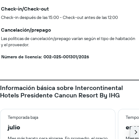
Check-in/Check-out
Check-in después de las 15:00 - Check-out antes de las 12:00
Cancelación/prepago
Las políticas de cancelación/prepago varían según el tipo de habitación
y el proveedor.
Número de licencia: 002-025-001301/2026
Información básica sobre Intercontinental
Hotels Presidente Cancun Resort By IHG
Temporada baja
Tempor
julio
ene
Mes más barato para alojarse. En promedio, el precio
Mes má