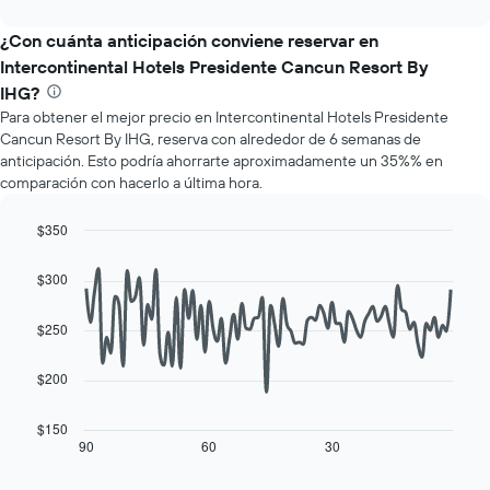
los
interactive
muestra
chart
meses.
el
¿Con cuánta anticipación conviene reservar en
El
precio
gráfico
Intercontinental Hotels Presidente Cancun Resort By
promedio
muestra
IHG?
de
1
Para obtener el mejor precio en Intercontinental Hotels Presidente
una
eje
habitación
Cancun Resort By IHG, reserva con alrededor de 6 semanas de
Y
por
anticipación. Esto podría ahorrarte aproximadamente un 35%% en
que
cada
comparación con hacerlo a última hora.
indica
día
el
de
$350
precio
la
promedio
Line
Chart
semana
graphic.
chart
de
$300
El
with
una
gráfico
90
habitación
data
muestra
$250
points.
1
eje
$200
El
X
siguiente
que
cuadro
$150
indica
muestra
90
60
30
End
los
of
cómo
días
interactive
varía
chart