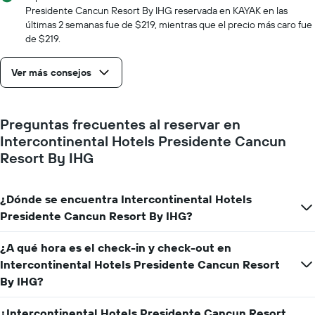
la
Presidente Cancun Resort By IHG reservada en KAYAK en las
cantidad
últimas 2 semanas fue de $219, mientras que el precio más caro fue
de
de $219.
días
que
faltan
Ver más consejos
para
la
estadía
Preguntas frecuentes al reservar en
El
gráfico
Intercontinental Hotels Presidente Cancun
muestra
Resort By IHG
1
eje
Y
¿Dónde se encuentra Intercontinental Hotels
que
Presidente Cancun Resort By IHG?
indica
el
precio
¿A qué hora es el check-in y check-out en
promedio
Intercontinental Hotels Presidente Cancun Resort
de
By IHG?
una
habitación
¿Intercontinental Hotels Presidente Cancun Resort