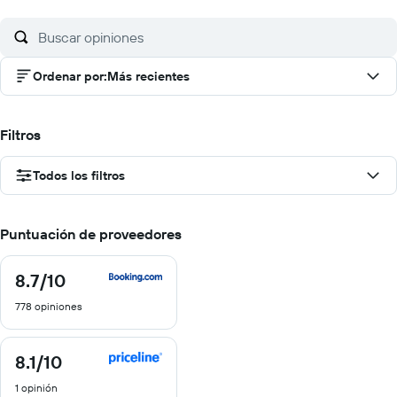
Ordenar por
:
Más recientes
Filtros
Todos los filtros
Puntuación de proveedores
8.7
/10
8.7
de
778 opiniones
10
8.1
/10
8.1
de
1 opinión
10