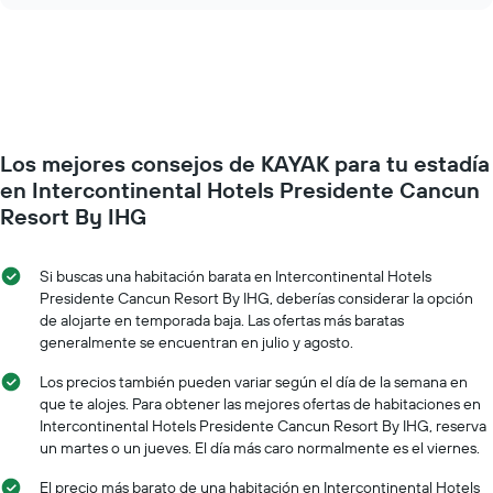
de
el
la
precio
semana.
de
El
una
gráfico
habitación
muestra
a
1
medida
eje
Los mejores consejos de KAYAK para tu estadía
que
Y
se
en Intercontinental Hotels Presidente Cancun
que
acerca
indica
Resort By IHG
la
el
fecha
precio
de
promedio
Si buscas una habitación barata en Intercontinental Hotels
la
de
Presidente Cancun Resort By IHG, deberías considerar la opción
estadía
una
de alojarte en temporada baja. Las ofertas más baratas
El
habitación
generalmente se encuentran en julio y agosto.
gráfico
muestra
Los precios también pueden variar según el día de la semana en
1
que te alojes. Para obtener las mejores ofertas de habitaciones en
eje
Intercontinental Hotels Presidente Cancun Resort By IHG, reserva
X
un martes o un jueves. El día más caro normalmente es el viernes.
que
indica
El precio más barato de una habitación en Intercontinental Hotels