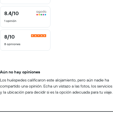
8.4
/10
8.4
de
1 opinión
10
8
/10
8
de
8 opiniones
10
Aún no hay opiniones
Los huéspedes calificaron este alojamiento, pero aún nadie ha
compartido una opinión. Echa un vistazo a las fotos, los servicios
y la ubicación para decidir si es la opción adecuada para tu viaje.