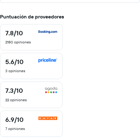
Puntuación de proveedores
7.8
/10
7.8
de
2180 opiniones
10
5.6
/10
5.6
de
3 opiniones
10
7.3
/10
7.3
de
22 opiniones
10
6.9
/10
6.9
de
7 opiniones
10