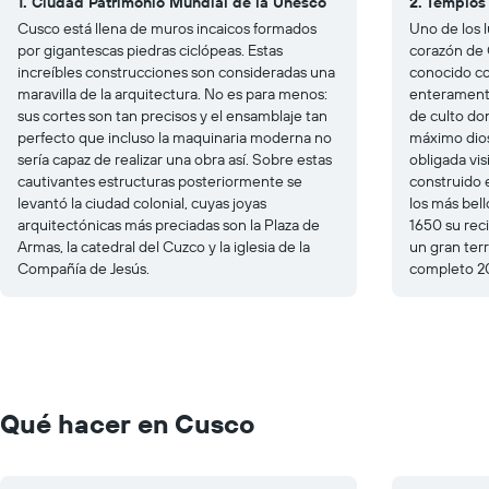
1. Ciudad Patrimonio Mundial de la Unesco
2. Templos 
Cusco está llena de muros incaicos formados
Uno de los 
por gigantescas piedras ciclópeas. Estas
corazón de 
increíbles construcciones son consideradas una
conocido co
maravilla de la arquitectura. No es para menos:
enteramente
sus cortes son tan precisos y el ensamblaje tan
de culto do
perfecto que incluso la maquinaria moderna no
máximo dios
sería capaz de realizar una obra así. Sobre estas
obligada vi
cautivantes estructuras posteriormente se
construido 
levantó la ciudad colonial, cuyas joyas
los más bell
arquitectónicas más preciadas son la Plaza de
1650 su reci
Armas, la catedral del Cuzco y la iglesia de la
un gran ter
Compañía de Jesús.
completo 2
Qué hacer en Cusco