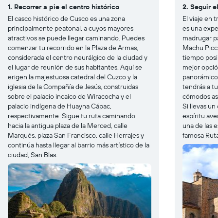
1. Recorrer a pie el centro histórico
2. Seguir 
El casco histórico de Cusco es una zona
El viaje en
principalmente peatonal, a cuyos mayores
es una expe
atractivos se puede llegar caminando. Puedes
madrugar pa
comenzar tu recorrido en la Plaza de Armas,
Machu Picch
considerada el centro neurálgico de la ciudad y
tiempo posi
el lugar de reunión de sus habitantes. Aquí se
mejor opció
erigen la majestuosa catedral del Cuzco y la
panorámico 
iglesia de la Compañía de Jesús, construidas
tendrás a tu
sobre el palacio incaico de Wiracocha y el
cómodos asi
palacio indígena de Huayna Cápac,
Si llevas u
respectivamente. Sigue tu ruta caminando
espíritu ave
hacia la antigua plaza de la Merced, calle
una de las e
Marqués, plaza San Francisco, calle Herrajes y
famosa Ruta
continúa hasta llegar al barrio más artístico de la
ciudad, San Blas.