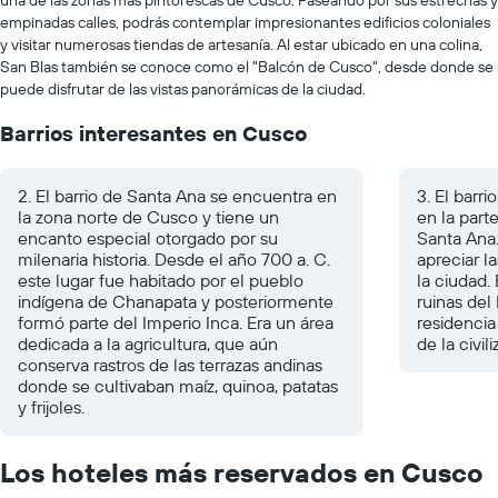
una de las zonas más pintorescas de Cusco. Paseando por sus estrechas y
empinadas calles, podrás contemplar impresionantes edificios coloniales
y visitar numerosas tiendas de artesanía. Al estar ubicado en una colina,
San Blas también se conoce como el "Balcón de Cusco", desde donde se
puede disfrutar de las vistas panorámicas de la ciudad.
Barrios interesantes en Cusco
2. El barrio de Santa Ana se encuentra en
3. El barri
la zona norte de Cusco y tiene un
en la part
encanto especial otorgado por su
Santa Ana.
milenaria historia. Desde el año 700 a. C.
apreciar l
este lugar fue habitado por el pueblo
la ciudad.
indígena de Chanapata y posteriormente
ruinas del
formó parte del Imperio Inca. Era un área
residenci
dedicada a la agricultura, que aún
de la civil
conserva rastros de las terrazas andinas
donde se cultivaban maíz, quinoa, patatas
y frijoles.
Los hoteles más reservados en Cusco