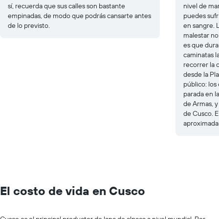
sí, recuerda que sus calles son bastante
nivel de mar.
empinadas, de modo que podrás cansarte antes
puedes sufri
de lo previsto.
en sangre. 
malestar no 
es que dura
caminatas l
recorrer la
desde la Pla
público: los
parada en l
de Armas, y
de Cusco. El
aproximada
El costo de vida en Cusco