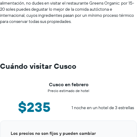
alimentación, no dudes en visitar el restaurante Greens Organic: por 15-
20 soles puedes degustar lo mejor de la comida autóctona e
internacional, cuyos ingredientes pasan por un mínimo proceso térmico
para conservar todas sus propiedades.
Cuándo visitar Cusco
Cusco en febrero
Precio estimado de hotel
$235
1 noche en un hotel de 3 estrellas
Bar
Chart
Los precios no son fijos y pueden cambiar
graphic.
chart