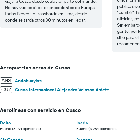
viajar a Cusco desde cualquier parte del mundo.
público es 
No hay vuelos directos procedentes de Europa:
"combis". E
todos tienen un transbordo en Lima, desde
oficiales, p
donde se tarda otros 30 minutos en llegar.
Sin embargo
gente, por l
sitio para el
recomendam
Aeropuertos cerca de Cusco
ANS
Andahuaylas
CUZ
Cusco Internacional Alejandro Velasco Astete
Aerolíneas con servicio en Cusco
Delta
Iberia
Bueno (8.491 opiniones)
Bueno (3.264 opiniones)
Air Canada
Avianca