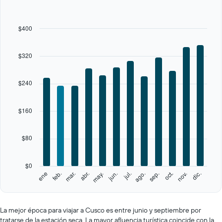
with
12
bars.
$400
The
chart
$320
has
1
X
$240
axis
displaying
categories.
$160
Range:
12
categories.
$80
The
chart
has
$0
1
feb.
may.
ago.
nov.
ene
abr.
jul.
oct.
mar.
jun.
sep.
dic.
Y
End
of
axis
interactive
displaying
chart
values.
La mejor época para viajar a Cusco es entre junio y septiembre por
Range:
tratarse de la estación seca. La mayor afluencia turística coincide con la