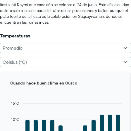
0
fiesta Inti Raymi que cada año se celebra el 24 de junio. Este día la cuidad
to
entera sale a la calle para disfrutar de las procesiones y bailes, aunque el
400.
plato fuerte de la fiesta es la celebración en Saqsaywaman, donde se
encuentran las ruinas incas.
Temperaturas
Promedio
Celsius (°C)
Bar
Chart
Cuándo hace buen clima en Cusco
graphic.
chart
with
12
bars.
15°C
The
chart
12°C
has
1