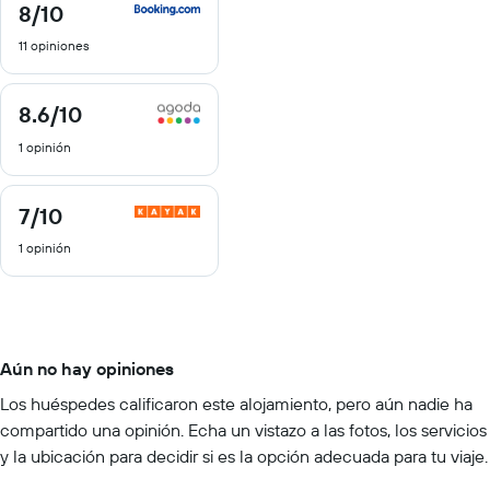
8
/10
8
de
11 opiniones
10
8.6
/10
8.6
de
1 opinión
10
7
/10
7
de
1 opinión
10
Aún no hay opiniones
Los huéspedes calificaron este alojamiento, pero aún nadie ha
compartido una opinión. Echa un vistazo a las fotos, los servicios
y la ubicación para decidir si es la opción adecuada para tu viaje.