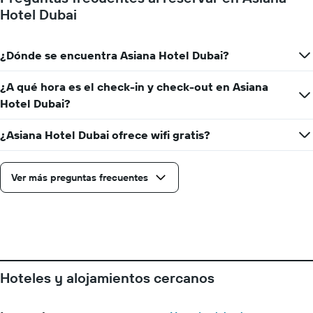
para
Hotel Dubai
la
estadía
El
¿Dónde se encuentra Asiana Hotel Dubai?
gráfico
muestra
1
¿A qué hora es el check-in y check-out en Asiana
eje
Hotel Dubai?
Y
que
¿Asiana Hotel Dubai ofrece wifi gratis?
indica
el
precio
promedio
Ver más preguntas frecuentes
de
una
habitación
Hoteles y alojamientos cercanos