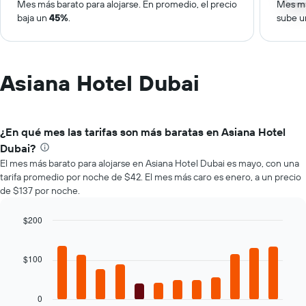
Mes más barato para alojarse. En promedio, el precio
Mes má
baja un
45%
.
sube 
Asiana Hotel Dubai
¿En qué mes las tarifas son más baratas en Asiana Hotel
Dubai?
El mes más barato para alojarse en Asiana Hotel Dubai es mayo, con una
tarifa promedio por noche de $42. El mes más caro es enero, a un precio
de $137 por noche.
$200
Bar
Chart
graphic.
chart
with
$100
12
bars.
0
El