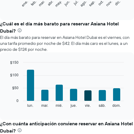
feb.
may.
ago.
nov.
mar.
jun.
sep.
dic.
ene.
abr.
jul.
oct.
siguiente
End
of
gráfico
interactive
muestra
chart
el
¿Cuál es el día más barato para reservar Asiana Hotel
precio
Dubai?
promedio
El día más barato para reservar en Asiana Hotel Dubai es el viernes, con
de
una tarifa promedio por noche de $42. El día más caro es el lunes, a un
una
precio de $124 por noche.
habitación
por
mes
$150
El
Bar
Chart
gráfico
graphic.
chart
$100
with
muestra
7
1
$50
bars.
eje
X
El
0
que
siguiente
lun.
mar.
mié.
jue.
vie.
sáb.
dom.
End
indica
of
gráfico
los
interactive
muestra
chart
meses.
el
¿Con cuánta anticipación conviene reservar en Asiana Hotel
El
precio
gráfico
Dubai?
promedio