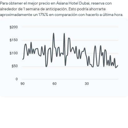
muestra
Para obtener el mejor precio en Asiana Hotel Dubai, reserva con
de
1
alrededor de 1 semana de anticipación. Esto podría ahorrarte
una
eje
aproximadamente un 17%% en comparación con hacerlo a última hora.
habitación
Y
por
que
cada
$200
indica
día
Line
Chart
el
de
graphic.
chart
precio
$150
with
la
promedio
90
semana
de
data
$100
El
una
points.
gráfico
habitación
muestra
$50
El
1
siguiente
eje
cuadro
0
X
muestra
90
60
30
End
que
of
cómo
interactive
indica
varía
chart
los
el
días
precio
de
de
la
una
semana.
habitación
El
a