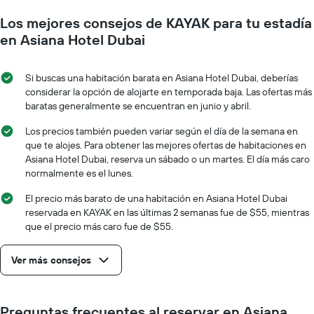
gráfico
medida
muestra
Los mejores consejos de KAYAK para tu estadía
que
1
se
en Asiana Hotel Dubai
eje
acerca
Y
la
que
fecha
Si buscas una habitación barata en Asiana Hotel Dubai, deberías
indica
de
considerar la opción de alojarte en temporada baja. Las ofertas más
el
la
baratas generalmente se encuentran en junio y abril.
precio
estadía
promedio
El
Los precios también pueden variar según el día de la semana en
de
gráfico
que te alojes. Para obtener las mejores ofertas de habitaciones en
una
muestra
Asiana Hotel Dubai, reserva un sábado o un martes. El día más caro
habitación
1
normalmente es el lunes.
eje
X
El precio más barato de una habitación en Asiana Hotel Dubai
que
reservada en KAYAK en las últimas 2 semanas fue de $55, mientras
indica
que el precio más caro fue de $55.
la
cantidad
Ver más consejos
de
días
que
faltan
Preguntas frecuentes al reservar en Asiana