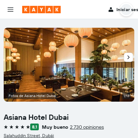
Iniciar se
Fotos de Asiana Hotel Dubai
1/13
Asiana Hotel Dubai
Muy bueno
2.730 opiniones
8,1
5 estrellas
Salahuddin Street, Dubái