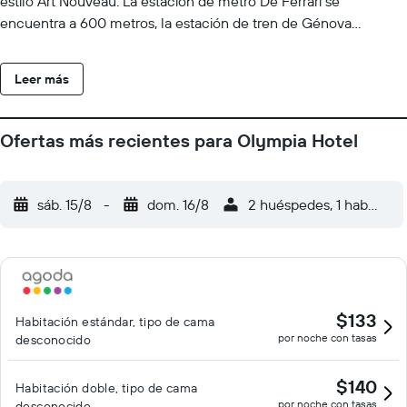
estilo Art Nouveau. La estación de metro De Ferrari se
encuentra a 600 metros, la estación de tren de Génova
Brignole está a 15 minutos a pie y el acuario de Génova, el
mayor de Italia, a solo 15 minutos a pie.
Leer más
Ofertas más recientes para Olympia Hotel
sáb. 15/8
-
dom. 16/8
2 huéspedes, 1 habitació
$133
Habitación estándar, tipo de cama
por noche con tasas
desconocido
$140
Habitación doble, tipo de cama
por noche con tasas
desconocido