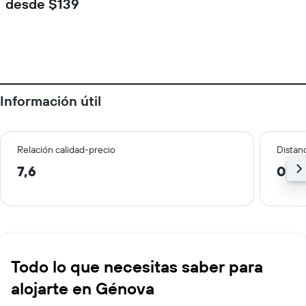
desde $139
Información útil
Relación calidad-precio
Distanc
7,6
0,6
Todo lo que necesitas saber para
alojarte en Génova