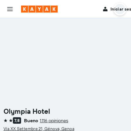
Iniciar se
Olympia Hotel
Bueno
1.116 opiniones
7,8
2 estrellas
Via XX Settembre 21, Génova, Genoa