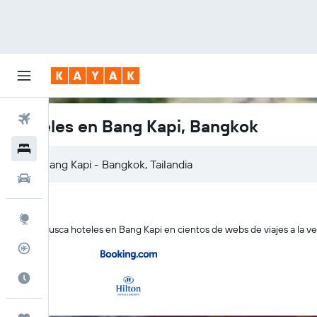
Vuelos
Hoteles en Bang Kapi, Bangkok
Hoteles
Autos
Explore
KAYAK busca hoteles en Bang Kapi en cientos de webs de viajes a la ve
Rastreador
Cuándo ir