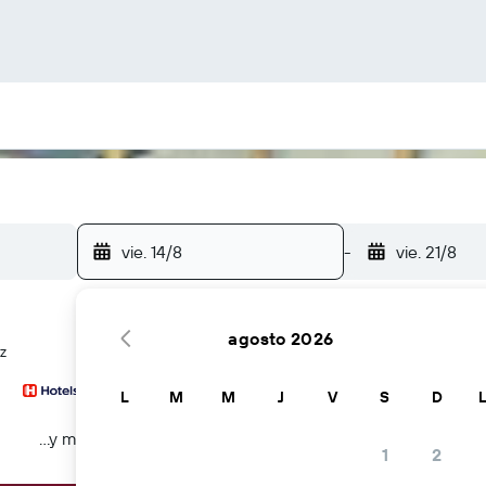
vie. 14/8
-
vie. 21/8
agosto 2026
z
L
M
M
J
V
S
D
...y más
1
2