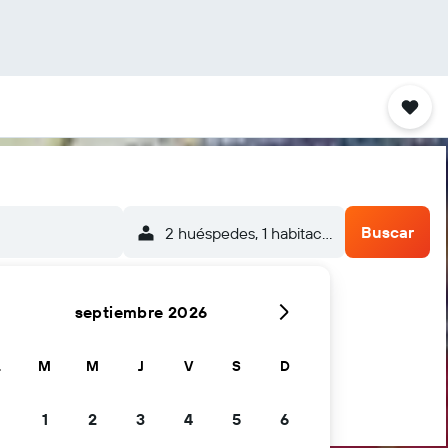
Buscar
2 huéspedes, 1 habitación
septiembre 2026
L
M
M
J
V
S
D
1
2
3
4
5
6