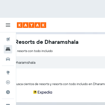
Vuelos
Los Resorts de Dharamshala
Hoteles
Solo resorts con todo incluido
Autos
Explore
Rastreador
KAYAK busca cientos de resorts y resorts con todo incluido en Dharam
Cuándo ir