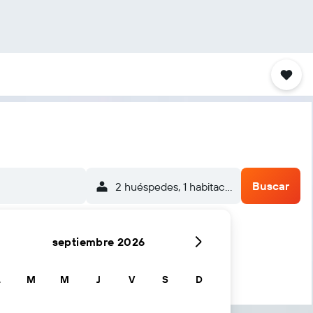
Buscar
2 huéspedes, 1 habitación
septiembre 2026
...y más
L
M
M
J
V
S
D