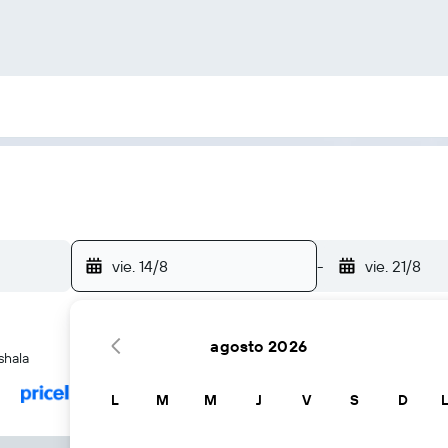
vie. 14/8
-
vie. 21/8
agosto 2026
shala
L
M
M
J
V
S
D