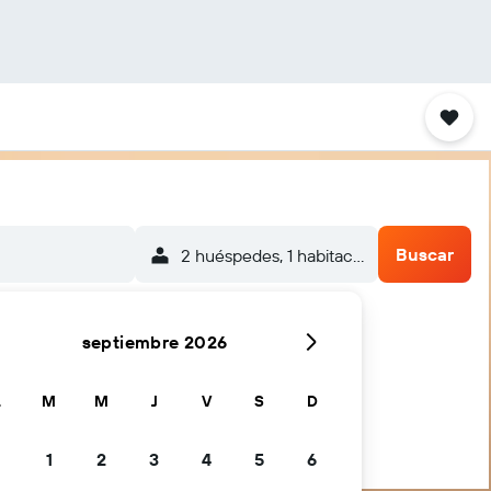
Buscar
2 huéspedes, 1 habitación
septiembre 2026
L
M
M
J
V
S
D
1
2
3
4
5
6