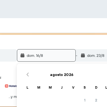
dom. 16/8
-
dom. 23/8
agosto 2026
z
L
M
M
J
V
S
D
...y más
1
2