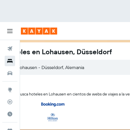
Vuelos
Hoteles en Lohausen, Düsseldorf
Hoteles
Autos
Explore
KAYAK busca hoteles en Lohausen en cientos de webs de viajes a la ve
Rastreador
Cuándo ir