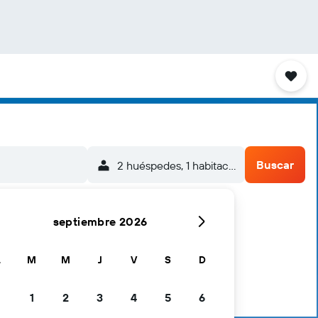
Buscar
2 huéspedes, 1 habitación
septiembre 2026
L
M
M
J
V
S
D
1
2
3
4
5
6