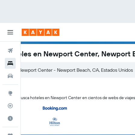
Vuelos
Hoteles en Newport Center, Newport
Hoteles
Autos
Explore
KAYAK busca hoteles en Newport Center en cientos de webs de viajes 
Rastreador
Cuándo ir