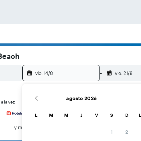
 Beach
vie. 14/8
-
vie. 21/8
agosto 2026
a la vez
L
M
M
J
V
S
D
...y más
1
2