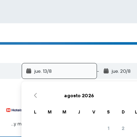
jue. 13/8
-
jue. 20/8
agosto 2026
L
M
M
J
V
S
D
...y más
1
2