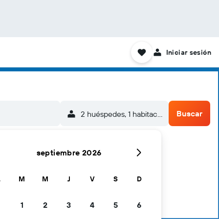
Iniciar sesión
Buscar
2 huéspedes, 1 habitación
septiembre 2026
L
M
M
J
V
S
D
1
2
3
4
5
6