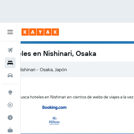
Vuelos
Hoteles en Nishinari, Osaka
Hoteles
Nishinari - Osaka, Japón
Autos
Explore
KAYAK busca hoteles en Nishinari en cientos de webs de viajes a la vez
Rastreador
Cuándo ir
KAYAK for Business
NUEVO