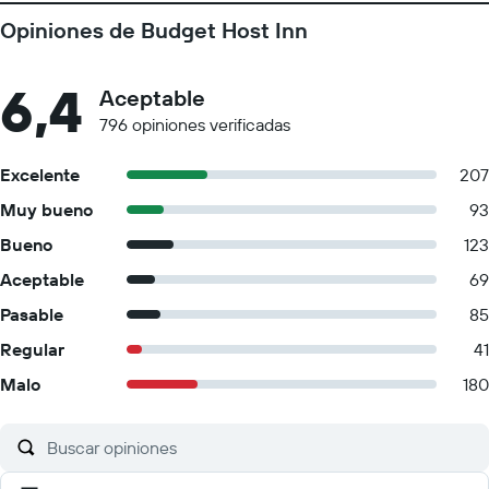
plegables/extra disponibles Sin cunas disponibles Sin ascensor
Opiniones de Budget Host Inn
La propiedad se limpia con desinfectante El personal usa equipo
de protección personal Hay vestimenta de protección
disponible para huéspedes Hay cubrebocas disponibles para
6,4
Aceptable
huéspedes Hay guantes disponibles para huéspedes Hay
796 opiniones verificadas
paneles entre los huéspedes y el personal en las áreas de
contacto principales Se proporciona gel para manos gratis a los
Excelente
207
huéspedes Se implementan medidas de distanciamiento social
Muy bueno
93
en la propiedad La propiedad asegura que está implementando
medidas para reforzar la limpieza Las sábanas y toallas se lavan a
Bueno
123
una temperatura mínima de 60 °C Las superficies donde hay
Aceptable
69
más contacto se limpian con desinfectante La propiedad
Pasable
85
asegura que está implementando medidas de seguridad para
los huéspedes
Regular
41
Malo
180