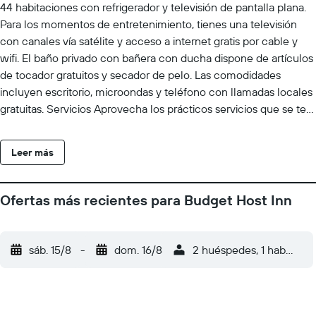
44 habitaciones con refrigerador y televisión de pantalla plana.
Para los momentos de entretenimiento, tienes una televisión
con canales vía satélite y acceso a internet gratis por cable y
wifi. El baño privado con bañera con ducha dispone de artículos
de tocador gratuitos y secador de pelo. Las comodidades
incluyen escritorio, microondas y teléfono con llamadas locales
gratuitas. Servicios Aprovecha los prácticos servicios que se te
ofrecen, como acceso a internet por wifi gratuito, una televisión
en las áreas comunes o una máquina expendedora. Serivicos de
Leer más
negocios y otros Tendrás acceso a internet por cable gratis,
servicio de recepción las 24 horas y una máquina expendedora
a tu disposición. Hay un estacionamiento gratis disponible.
Ofertas más recientes para Budget Host Inn
Ubicación del establecimiento Si reservas tu estadía en Budget
Host Inn, en Lancaster, te encontrarás en una zona comercial, a
15 minutos a pie de Centro comercial Tanger Outlets Lancaster
sáb. 15/8
-
dom. 16/8
2 huéspedes, 1 habitació
y Dutch Wonderland. Hospédate en este motel y estarás a 2,3
km de Amish Farm and House, así como a 2,4 km de Tiendas de
Rockvale. Para Comer En Budget Host Inn tienes una tienda a tu
disposición. Check-In El Checkin empieza a las 15:00 El