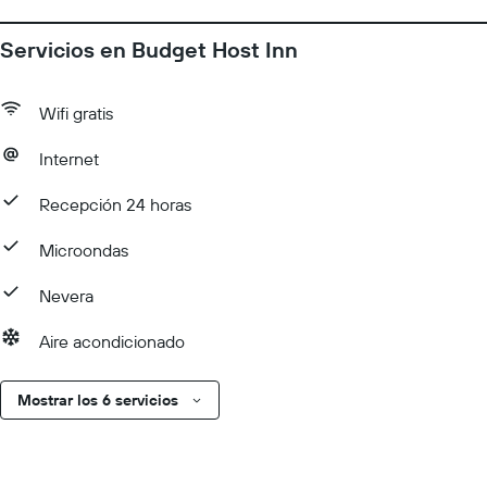
Checkin termina a las 0:00 La Edad minima de Checkin 21
Puede aplicarse un cargo por cada persona adicional, según la
Servicios en Budget Host Inn
política de la propiedad. Es posible que se solicite un
documento de identidad con foto emitido por las autoridades
Wifi gratis
gubernamentales, y una tarjeta de crédito, débito o depósito en
efectivo en el check-in para cubrir cualquier gasto imprevisto.
Internet
Las solicitudes especiales no se pueden garantizar. Están sujetas
a disponibilidad al momento del check-in y pueden conllevar
Recepción 24 horas
cargos adicionales. Por estacionamiento en las instalaciones, es
Microondas
necesario contactar con anticipación a la propiedad. Esta
propiedad acepta tarjetas de crédito, tarjetas de débito y
Nevera
efectivo. Las medidas de seguridad de la propiedad incluyen
detector de humo. No es posible hacer el check-in después de
Aire acondicionado
hora en esta propiedad. El personal de recepción recibirá a los
huéspedes al momento de su llegada. Check-Out El Checkout
Mostrar los 6 servicios
se realiza a las 11:00 Mascotas No se aceptan mascotas Se
aceptan animales de servicio Se aceptan animales de servicio
sin cargos ni restricciones Instrucciones Generales Sin camas