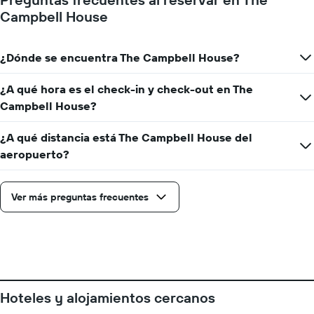
una
muestra
Campbell House
habitación
1
eje
X
¿Dónde se encuentra The Campbell House?
que
indica
la
¿A qué hora es el check-in y check-out en The
cantidad
Campbell House?
de
días
¿A qué distancia está The Campbell House del
que
faltan
aeropuerto?
para
la
estadía
Ver más preguntas frecuentes
El
gráfico
muestra
1
eje
Y
que
Hoteles y alojamientos cercanos
indica
el