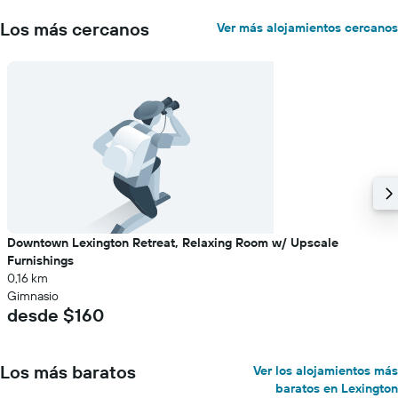
precio
Los más cercanos
Ver más alojamientos cercanos
promedio
de
una
habitación
Downtown Lexington Retreat, Relaxing Room w/ Upscale
Furnishings
0,16 km
Gimnasio
desde $160
Los más baratos
Ver los alojamientos más
baratos en Lexington