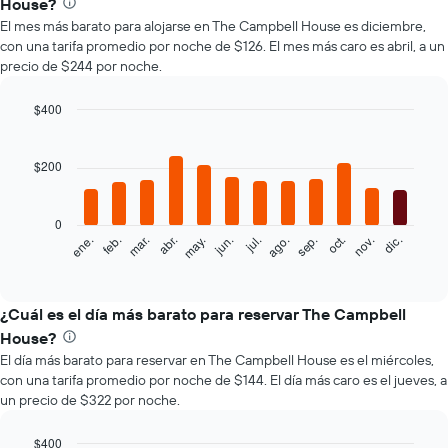
House?
El mes más barato para alojarse en The Campbell House es diciembre,
con una tarifa promedio por noche de $126. El mes más caro es abril, a un
precio de $244 por noche.
$400
Bar
Chart
graphic.
chart
with
$200
12
bars.
0
El
feb.
may.
ago.
nov.
mar.
jun.
sep.
dic.
ene.
abr.
jul.
oct.
siguiente
End
of
gráfico
interactive
muestra
chart
el
¿Cuál es el día más barato para reservar The Campbell
precio
House?
promedio
El día más barato para reservar en The Campbell House es el miércoles,
de
con una tarifa promedio por noche de $144. El día más caro es el jueves, a
una
un precio de $322 por noche.
habitación
por
mes
$400