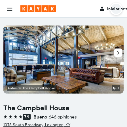
Iniciar se
Fotos de The Campbell House
1/57
The Campbell House
Bueno
646 opiniones
7,9
4 estrellas
1375 South Broadway, Lexington, KY