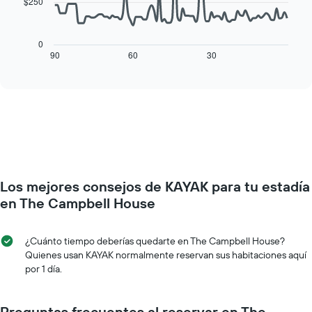
habitación
$250
muestra
El
1
siguiente
eje
cuadro
0
X
muestra
90
60
30
End
que
of
cómo
interactive
indica
varía
chart
los
el
días
precio
de
de
la
una
semana.
habitación
El
a
gráfico
medida
muestra
Los mejores consejos de KAYAK para tu estadía
que
1
se
en The Campbell House
eje
acerca
Y
la
que
fecha
¿Cuánto tiempo deberías quedarte en The Campbell House?
indica
de
Quienes usan KAYAK normalmente reservan sus habitaciones aquí
el
la
por 1 día.
precio
estadía
promedio
El
de
gráfico
Preguntas frecuentes al reservar en The