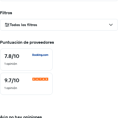
Filtros
Todos los filtros
Puntuación de proveedores
7.8
/10
7.8
de
1 opinión
10
9.7
/10
9.7
de
1 opinión
10
Aún no hay opiniones