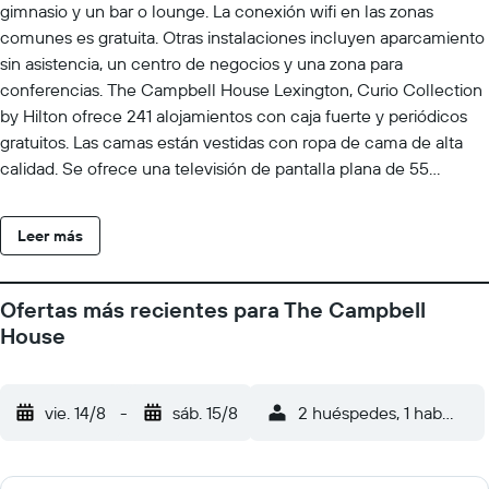
gimnasio y un bar o lounge. La conexión wifi en las zonas
comunes es gratuita. Otras instalaciones incluyen aparcamiento
sin asistencia, un centro de negocios y una zona para
conferencias. The Campbell House Lexington, Curio Collection
by Hilton ofrece 241 alojamientos con caja fuerte y periódicos
gratuitos. Las camas están vestidas con ropa de cama de alta
calidad. Se ofrece una televisión de pantalla plana de 55
pulgadas con canales digitales de suscripción. Los baños están
equipados con ducha y bañera combinadas y artículos de
Leer más
higiene personal gratuitos. Este hotel en Lexington ofrece
acceso a Internet por cable y wifi gratis. Los servicios para las
personas de negocios incluyen escritorio y sillas de oficina,
Ofertas más recientes para The Campbell
además de teléfono; se ofrecen llamadas locales gratuitas
House
(pueden existir restricciones). Las habitaciones también incluyen
tabla de planchar con plancha y cortinas opacas. Se ofrece
servicio nocturno de descubierta y servicio de limpieza todos los
vie. 14/8
-
sáb. 15/8
2 huéspedes, 1 habitació
días. Los servicios de ocio y esparcimiento en este hotel
incluyen gimnasio.