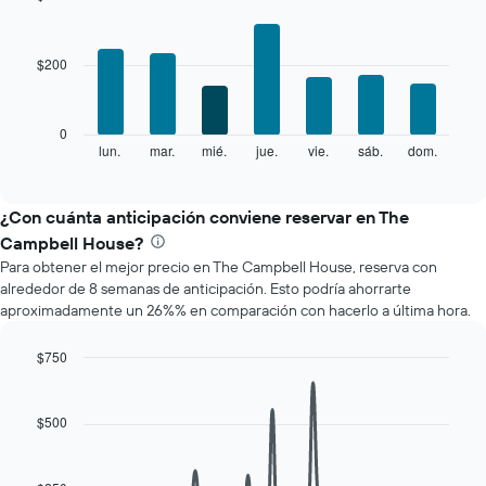
El
Bar
Chart
gráfico
graphic.
chart
with
muestra
$200
7
1
bars.
eje
X
El
0
que
siguiente
lun.
mar.
mié.
jue.
vie.
sáb.
dom.
End
indica
of
gráfico
los
interactive
muestra
chart
meses.
el
¿Con cuánta anticipación conviene reservar en The
El
precio
gráfico
Campbell House?
promedio
muestra
Para obtener el mejor precio en The Campbell House, reserva con
de
1
alrededor de 8 semanas de anticipación. Esto podría ahorrarte
una
eje
aproximadamente un 26%% en comparación con hacerlo a última hora.
habitación
Y
por
que
cada
$750
indica
día
Line
Chart
el
de
graphic.
chart
precio
with
la
$500
promedio
90
semana
de
data
El
una
points.
gráfico