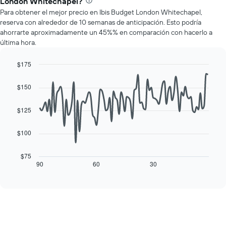
gráfico
London Whitechapel?
promedio
muestra
Para obtener el mejor precio en Ibis Budget London Whitechapel,
de
1
reserva con alrededor de 10 semanas de anticipación. Esto podría
una
eje
ahorrarte aproximadamente un 45%% en comparación con hacerlo a
habitación
Y
última hora.
por
que
cada
indica
día
$175
el
de
Line
Chart
precio
la
graphic.
chart
promedio
$150
with
semana
de
90
El
una
data
$125
gráfico
habitación
points.
muestra
1
$100
El
eje
siguiente
X
cuadro
$75
que
muestra
90
60
30
End
indica
of
cómo
los
interactive
varía
chart
días
el
de
precio
la
de
semana.
una