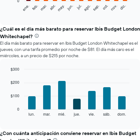
0
El
feb.
may.
ago.
nov.
mar.
jun.
sep.
dic.
ene.
abr.
jul.
oct.
siguiente
End
of
gráfico
interactive
muestra
chart
el
¿Cuál es el día más barato para reservar Ibis Budget London
precio
Whitechapel?
promedio
El día más barato para reservar en Ibis Budget London Whitechapel es el
de
jueves, con una tarifa promedio por noche de $81. El día más caro es el
una
miércoles, a un precio de $215 por noche.
habitación
por
mes
$300
El
Bar
Chart
gráfico
graphic.
chart
$200
with
muestra
7
1
$100
bars.
eje
X
El
0
que
siguiente
lun.
mar.
mié.
jue.
vie.
sáb.
dom.
End
indica
of
gráfico
los
interactive
muestra
chart
meses.
el
¿Con cuánta anticipación conviene reservar en Ibis Budget
El
precio