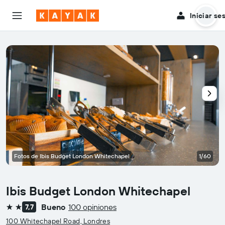
Iniciar se
Fotos de Ibis Budget London Whitechapel
1/60
Ibis Budget London Whitechapel
Bueno
100 opiniones
7,7
2 estrellas
100 Whitechapel Road, Londres