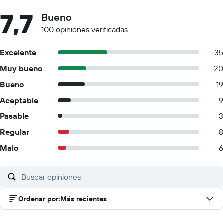
7,7
Bueno
100 opiniones verificadas
Excelente
35
Muy bueno
20
Bueno
19
Aceptable
9
Pasable
3
Regular
8
Malo
6
Ordenar por
:
Más recientes