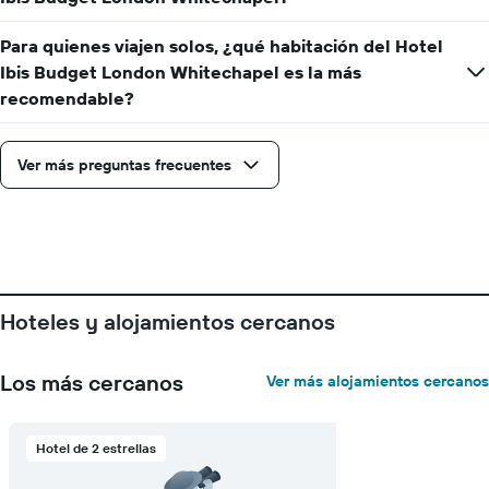
faltan
para
Para quienes viajen solos, ¿qué habitación del Hotel
la
Ibis Budget London Whitechapel es la más
estadía
recomendable?
El
gráfico
muestra
1
Ver más preguntas frecuentes
eje
Y
que
indica
el
precio
promedio
Hoteles y alojamientos cercanos
de
una
habitación
Los más cercanos
Ver más alojamientos cercanos
Hotel de 2 estrellas