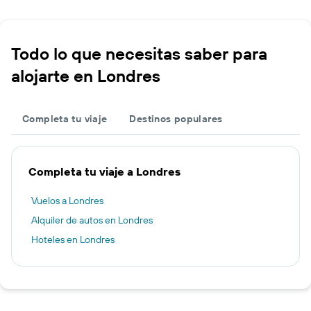
Todo lo que necesitas saber para
alojarte en Londres
Completa tu viaje
Destinos populares
Completa tu viaje a Londres
Vuelos a Londres
Alquiler de autos en Londres
Hoteles en Londres