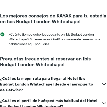
El
habitación
gráfico
a
muestra
medida
1
Los mejores consejos de KAYAK para tu estadía
que
eje
se
en Ibis Budget London Whitechapel
Y
acerca
que
la
indica
fecha
¿Cuánto tiempo deberías quedarte en Ibis Budget London
el
de
Whitechapel? Quienes usan KAYAK normalmente reservan sus
precio
la
habitaciones aquí por 3 días.
promedio
estadía
de
El
una
gráfico
Preguntas frecuentes al reservar en Ibis
habitación
muestra
Budget London Whitechapel
1
eje
X
¿Cuál es la mejor ruta para llegar al Hotel Ibis
que
indica
Budget London Whitechapel desde el aeropuerto
la
de Gatwick?
cantidad
de
¿Cuál es el perfil de huésped más habitual del Hotel
días
Ibis Budget London Whitechapel?
que