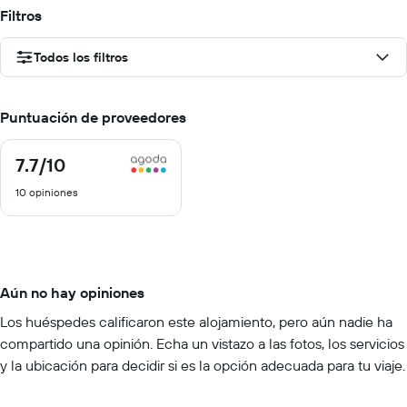
Filtros
Todos los filtros
Puntuación de proveedores
7.7
/10
7.7
de
10 opiniones
10
Aún no hay opiniones
Los huéspedes calificaron este alojamiento, pero aún nadie ha
compartido una opinión. Echa un vistazo a las fotos, los servicios
y la ubicación para decidir si es la opción adecuada para tu viaje.