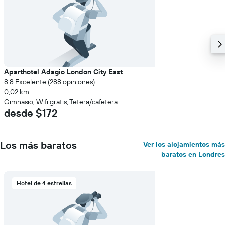
Aparthotel Adagio London City East
8.8 Excelente (288 opiniones)
0,02 km
Gimnasio, Wifi gratis, Tetera/cafetera
desde $172
Los más baratos
Ver los alojamientos más
baratos en Londres
Hotel de 4 estrellas