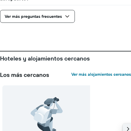
que
indica
el
Ver más preguntas frecuentes
precio
promedio
de
una
habitación
Hoteles y alojamientos cercanos
Los más cercanos
Ver más alojamientos cercanos