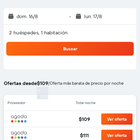
dom. 16/8
-
lun. 17/8
2 huéspedes, 1 habitación
Buscar
Ofertas desde
$109
/
Oferta más barata de precio por noche
Proveedor
Total noche
$109
Ver oferta
$111
Ver oferta