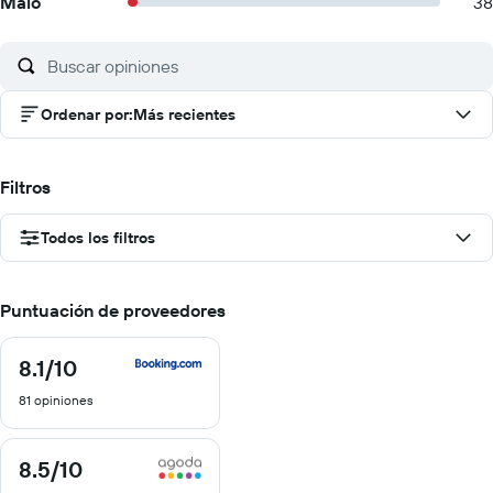
Malo
38
Ordenar por
:
Más recientes
Filtros
Todos los filtros
Puntuación de proveedores
8.1
/10
8.1
de
81 opiniones
10
8.5
/10
8.5
de