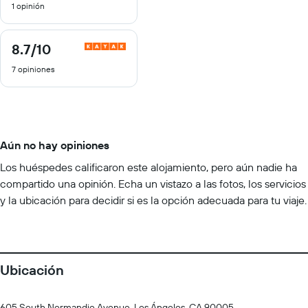
1 opinión
10
8.7
/10
8.7
de
7 opiniones
10
Aún no hay opiniones
Los huéspedes calificaron este alojamiento, pero aún nadie ha
compartido una opinión. Echa un vistazo a las fotos, los servicios
y la ubicación para decidir si es la opción adecuada para tu viaje.
Ubicación
605 South Normandie Avenue, Los Ángeles, CA 90005