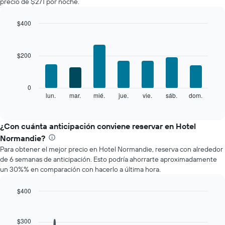
precio de $271 por noche.
habitación
por
mes
$400
El
Bar
Chart
gráfico
graphic.
chart
with
muestra
$200
7
1
bars.
eje
X
El
0
que
siguiente
lun.
mar.
mié.
jue.
vie.
sáb.
dom.
End
indica
of
gráfico
los
interactive
muestra
chart
meses.
el
¿Con cuánta anticipación conviene reservar en Hotel
El
precio
gráfico
Normandie?
promedio
muestra
Para obtener el mejor precio en Hotel Normandie, reserva con alrededor
de
1
de 6 semanas de anticipación. Esto podría ahorrarte aproximadamente
una
eje
un 30%% en comparación con hacerlo a última hora.
habitación
Y
por
que
cada
$400
indica
día
Line
Chart
el
de
graphic.
chart
precio
with
la
$300
promedio