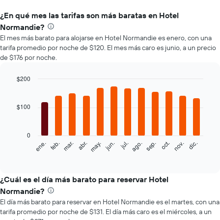
¿En qué mes las tarifas son más baratas en Hotel
Normandie?
El mes más barato para alojarse en Hotel Normandie es enero, con una
tarifa promedio por noche de $120. El mes más caro es junio, a un precio
de $176 por noche.
$200
Bar
Chart
graphic.
chart
with
$100
12
bars.
0
El
feb.
may.
ago.
nov.
mar.
jun.
sep.
dic.
ene.
abr.
jul.
oct.
siguiente
End
of
gráfico
interactive
muestra
chart
el
¿Cuál es el día más barato para reservar Hotel
precio
Normandie?
promedio
El día más barato para reservar en Hotel Normandie es el martes, con una
de
tarifa promedio por noche de $131. El día más caro es el miércoles, a un
una