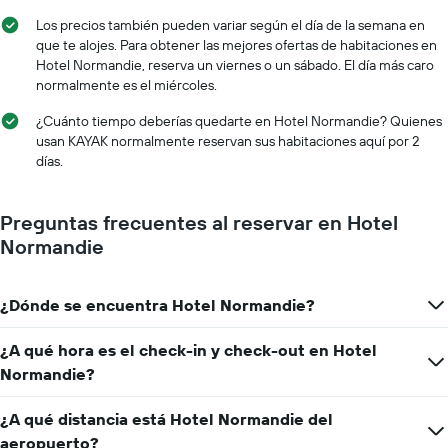
estadía
promedio
El
Los precios también pueden variar según el día de la semana en
de
gráfico
que te alojes. Para obtener las mejores ofertas de habitaciones en
una
muestra
Hotel Normandie, reserva un viernes o un sábado. El día más caro
habitación
1
normalmente es el miércoles.
eje
X
¿Cuánto tiempo deberías quedarte en Hotel Normandie? Quienes
que
usan KAYAK normalmente reservan sus habitaciones aquí por 2
indica
días.
la
cantidad
de
Preguntas frecuentes al reservar en Hotel
días
Normandie
que
faltan
para
¿Dónde se encuentra Hotel Normandie?
la
estadía
El
¿A qué hora es el check-in y check-out en Hotel
gráfico
Normandie?
muestra
1
¿A qué distancia está Hotel Normandie del
eje
Y
aeropuerto?