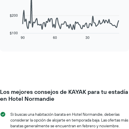
90
semana
de
data
El
una
points.
gráfico
habitación
$200
muestra
El
1
siguiente
eje
cuadro
$100
X
muestra
90
60
30
End
que
of
cómo
interactive
indica
varía
chart
los
el
días
precio
de
de
la
una
semana.
habitación
El
a
gráfico
medida
muestra
Los mejores consejos de KAYAK para tu estadía
que
1
se
en Hotel Normandie
eje
acerca
Y
la
que
fecha
Si buscas una habitación barata en Hotel Normandie, deberías
indica
de
considerar la opción de alojarte en temporada baja. Las ofertas más
el
la
baratas generalmente se encuentran en febrero y noviembre.
precio