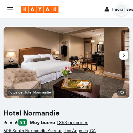
Iniciar se
Fotos de Hotel Normandie
1/29
Hotel Normandie
Muy bueno
1.353 opiniones
8,1
3 estrellas
605 South Normandie Avenue, Los Ángeles, CA