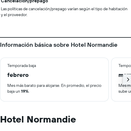
Cancelación/prepago
Las políticas de cancelación/prepago varían según el tipo de habitación
y el proveedor.
Información básica sobre Hotel Normandie
Temporada baja
Tempor
febrero
mar
Mes más barato para alojarse. En promedio, el precio
Mes má
baja un
19%
.
sube 
Hotel Normandie