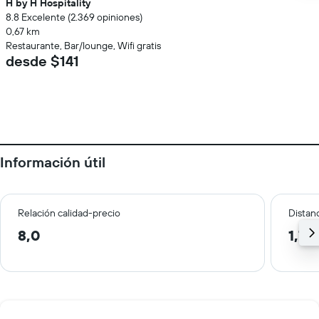
H by H Hospitality
8.8 Excelente (2.369 opiniones)
0,67 km
Restaurante, Bar/lounge, Wifi gratis
desde $141
Información útil
Relación calidad-precio
Distanc
8,0
1,7 