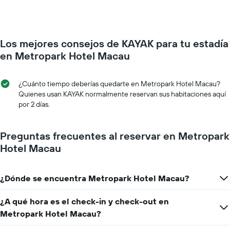
la
una
semana.
habitación
El
a
gráfico
medida
muestra
Los mejores consejos de KAYAK para tu estadía
que
1
se
en Metropark Hotel Macau
eje
acerca
Y
la
que
fecha
¿Cuánto tiempo deberías quedarte en Metropark Hotel Macau?
indica
de
Quienes usan KAYAK normalmente reservan sus habitaciones aquí
el
la
por 2 días.
precio
estadía
promedio
El
de
gráfico
Preguntas frecuentes al reservar en Metropark
una
muestra
Hotel Macau
habitación
1
eje
X
¿Dónde se encuentra Metropark Hotel Macau?
que
indica
la
¿A qué hora es el check-in y check-out en
cantidad
Metropark Hotel Macau?
de
días