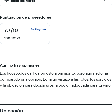
Todos los filtros
Puntuación de proveedores
7.7
/10
7.7
de
4 opiniones
10
Aún no hay opiniones
Los huéspedes calificaron este alojamiento, pero aún nadie ha
compartido una opinión. Echa un vistazo a las fotos, los servicios
y la ubicación para decidir si es la opción adecuada para tu viaje.
Ubicación