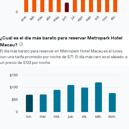
bars.
0
El
feb.
may.
ago.
nov.
mar.
jun.
sep.
dic.
ene.
abr.
jul.
oct.
siguiente
End
of
gráfico
interactive
muestra
chart
el
¿Cuál es el día más barato para reservar Metropark Hotel
precio
Macau?
promedio
El día más barato para reservar en Metropark Hotel Macau es el lunes,
de
con una tarifa promedio por noche de $71. El día más caro es el sábado, a
una
un precio de $122 por noche.
habitación
por
mes
$150
El
Bar
Chart
gráfico
graphic.
chart
$100
with
muestra
7
1
$50
bars.
eje
X
El
0
que
siguiente
lun.
mar.
mié.
jue.
vie.
sáb.
dom.
End
indica
of
gráfico
los
interactive
muestra
chart