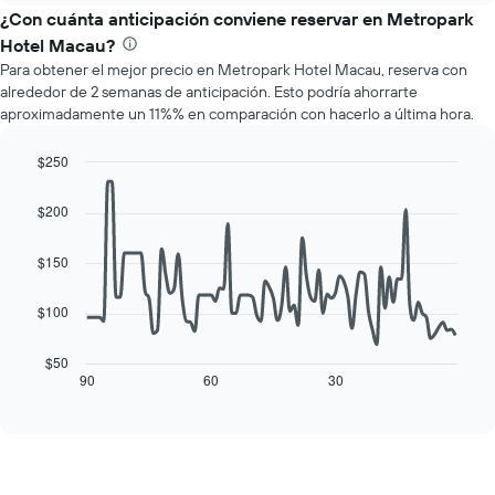
meses.
el
¿Con cuánta anticipación conviene reservar en Metropark
El
precio
gráfico
Hotel Macau?
promedio
muestra
Para obtener el mejor precio en Metropark Hotel Macau, reserva con
de
1
alrededor de 2 semanas de anticipación. Esto podría ahorrarte
una
eje
aproximadamente un 11%% en comparación con hacerlo a última hora.
habitación
Y
por
que
cada
$250
indica
día
Line
Chart
el
de
graphic.
chart
precio
$200
with
la
promedio
90
semana
de
data
$150
El
una
points.
gráfico
habitación
muestra
$100
El
1
siguiente
eje
cuadro
$50
X
muestra
90
60
30
End
que
of
cómo
interactive
indica
varía
chart
los
el
días
precio
de
de