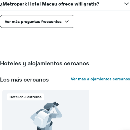
¿Metropark Hotel Macau ofrece wifi gratis?
que
faltan
para
la
Ver más preguntas frecuentes
estadía
El
gráfico
muestra
1
eje
Y
Hoteles y alojamientos cercanos
que
indica
el
Los más cercanos
Ver más alojamientos cercanos
precio
promedio
de
Hotel de 3 estrellas
una
habitación