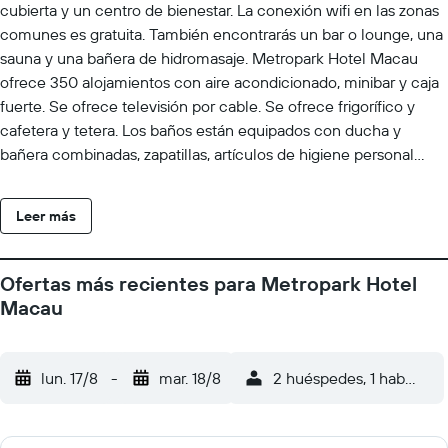
cubierta y un centro de bienestar. La conexión wifi en las zonas
comunes es gratuita. También encontrarás un bar o lounge, una
sauna y una bañera de hidromasaje. Metropark Hotel Macau
ofrece 350 alojamientos con aire acondicionado, minibar y caja
fuerte. Se ofrece televisión por cable. Se ofrece frigorífico y
cafetera y tetera. Los baños están equipados con ducha y
bañera combinadas, zapatillas, artículos de higiene personal
gratuitos y secador de pelo. Este hotel en Macao ofrece acceso
a Internet wifi gratis. Los servicios para las personas de negocios
Leer más
incluyen escritorio y teléfono. Las habitaciones también
incluyen botella de agua gratuita y cortinas opacas. Se ofrece
servicio de limpieza todos los días y es posible solicitar tabla de
Ofertas más recientes para Metropark Hotel
planchar con plancha. En el alojamiento hay piscina cubierta y
Macau
bañera de hidromasaje. Otros servicios de ocio y esparcimiento
incluyen centro de bienestar y sauna.
lun. 17/8
-
mar. 18/8
2 huéspedes, 1 habitació