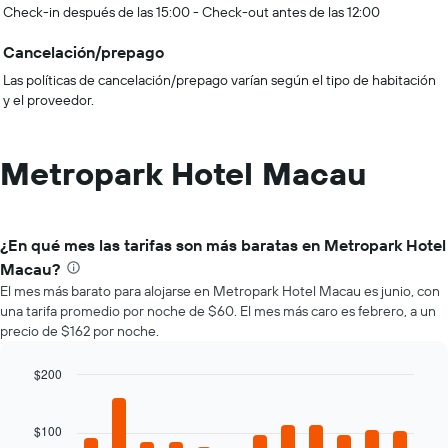
Check-in después de las 15:00 - Check-out antes de las 12:00
Cancelación/prepago
Las políticas de cancelación/prepago varían según el tipo de habitación
y el proveedor.
Metropark Hotel Macau
¿En qué mes las tarifas son más baratas en Metropark Hotel
Macau?
El mes más barato para alojarse en Metropark Hotel Macau es junio, con
una tarifa promedio por noche de $60. El mes más caro es febrero, a un
precio de $162 por noche.
$200
Bar
Chart
graphic.
chart
with
$100
12