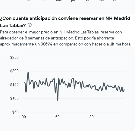
indica
of
gráfico
los
interactive
muestra
chart
meses.
el
¿Con cuánta anticipación conviene reservar en NH Madrid
El
precio
gráfico
Las Tablas?
promedio
muestra
Para obtener el mejor precio en NH Madrid Las Tablas, reserva con
de
1
alrededor de 8 semanas de anticipación. Esto podría ahorrarte
una
eje
aproximadamente un 30%% en comparación con hacerlo a última hora.
habitación
Y
por
que
cada
$250
indica
día
Line
Chart
el
de
graphic.
chart
precio
$200
with
la
promedio
90
semana
de
data
$150
El
una
points.
gráfico
habitación
muestra
$100
El
1
siguiente
eje
cuadro
$50
X
muestra
90
60
30
End
que
of
cómo
interactive
indica
varía
chart
los
el