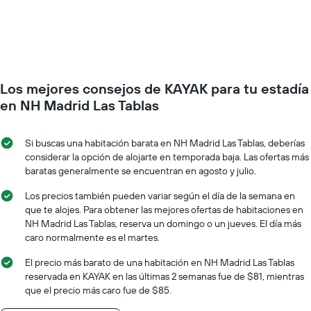
días
precio
de
de
la
una
semana.
habitación
El
a
gráfico
medida
muestra
Los mejores consejos de KAYAK para tu estadía
que
1
se
en NH Madrid Las Tablas
eje
acerca
Y
la
que
fecha
Si buscas una habitación barata en NH Madrid Las Tablas, deberías
indica
de
considerar la opción de alojarte en temporada baja. Las ofertas más
el
la
baratas generalmente se encuentran en agosto y julio.
precio
estadía
promedio
El
Los precios también pueden variar según el día de la semana en
de
gráfico
que te alojes. Para obtener las mejores ofertas de habitaciones en
una
muestra
NH Madrid Las Tablas, reserva un domingo o un jueves. El día más
habitación
1
caro normalmente es el martes.
eje
X
El precio más barato de una habitación en NH Madrid Las Tablas
que
reservada en KAYAK en las últimas 2 semanas fue de $81, mientras
indica
que el precio más caro fue de $85.
la