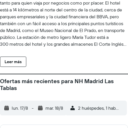
tanto para quien viaja por negocios como por placer. El hotel
está a 14 kilómetros al norte del centro de la ciudad, cerca de
parques empresariales y la ciudad financiera del BBVA, pero
también con un fácil acceso a los principales puntos turísticos
de Madrid, como el Museo Nacional de El Prado, en transporte
público. La estación de metro ligero María Tudor está a
300 metros del hotel y los grandes almacenes El Corte Inglés
se encuentra a unos pasos. El NH Madrid Las Tablas tiene
149 amplias habitaciones decoradas en relajantes tonos
Leer más
marrones con notas azules. Las habitaciones ofrecen todas las
comodidades, como wifi gratis, televisión vía satélite y minibar. El
delicioso desayuno incluye numerosas opciones, como
Ofertas más recientes para NH Madrid Las
especialidades españolas. El restaurante del hotel sirve
Tablas
exquisitos platos locales y regionales, y nuestros huéspedes
también pueden tomar una bebida con un aperitivo más
informal en nuestro bar, un espacio atrevido y contemporáneo
lun. 17/8
-
mar. 18/8
2 huéspedes, 1 habitació
donde relajarse. Cuando el calor apriete, se puede combatir con
un refresco en una de nuestras terrazas al aire libre. Los
huéspedes pueden entrenar y revitalizarse en el gimnasio. Para