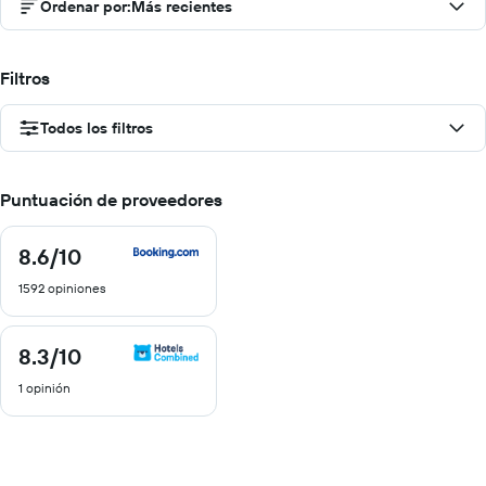
Ordenar por
:
Más recientes
Filtros
Todos los filtros
Puntuación de proveedores
8.6
/10
8.6
de
1592 opiniones
10
8.3
/10
8.3
de
1 opinión
10