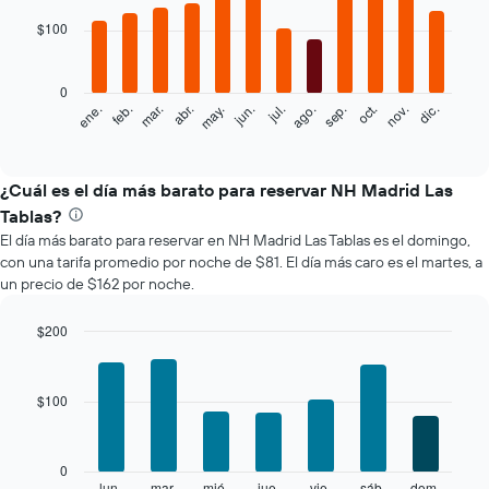
graphic.
chart
with
$100
12
bars.
0
El
feb.
may.
ago.
nov.
mar.
jun.
sep.
dic.
ene.
abr.
jul.
oct.
siguiente
End
of
gráfico
interactive
muestra
chart
el
¿Cuál es el día más barato para reservar NH Madrid Las
precio
Tablas?
promedio
El día más barato para reservar en NH Madrid Las Tablas es el domingo,
de
con una tarifa promedio por noche de $81. El día más caro es el martes, a
una
un precio de $162 por noche.
habitación
por
mes
$200
El
Bar
Chart
gráfico
graphic.
chart
with
muestra
$100
7
1
bars.
eje
X
El
0
que
siguiente
lun.
mar.
mié.
jue.
vie.
sáb.
dom.
End