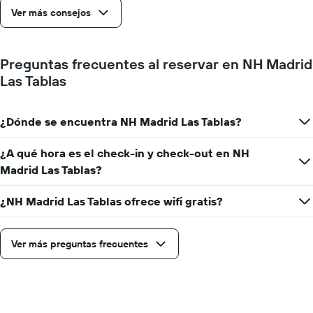
cantidad
Ver más consejos
de
días
que
faltan
Preguntas frecuentes al reservar en NH Madrid
para
Las Tablas
la
estadía
El
¿Dónde se encuentra NH Madrid Las Tablas?
gráfico
muestra
1
¿A qué hora es el check-in y check-out en NH
eje
Madrid Las Tablas?
Y
que
¿NH Madrid Las Tablas ofrece wifi gratis?
indica
el
precio
promedio
Ver más preguntas frecuentes
de
una
habitación