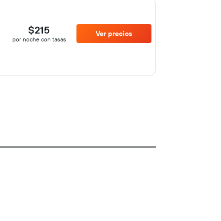
$215
Ver precios
por noche con tasas