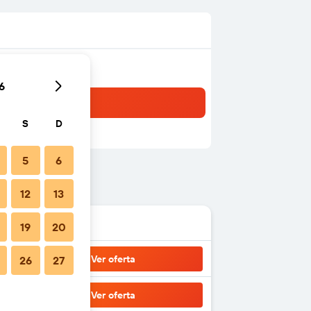
6
S
D
5
6
12
13
19
20
Ver oferta
26
27
Ver oferta