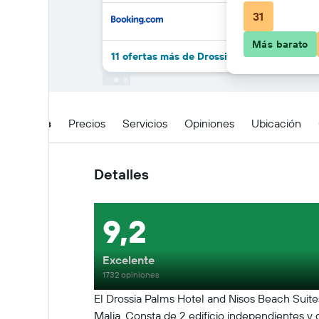
31
Más barato
11 ofertas más de Drossia Palms Hotel and 
Detalles
Precios
Servicios
Opiniones
Ubicación
Detalles
9,2
Excelente
1732 opiniones
El Drossia Palms Hotel and Nisos Beach Suite
Malia. Consta de 2 edificio independientes y