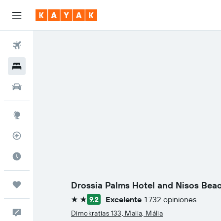
Vuelos
Hoteles
Autos
Explore
Rastreador
Cuándo ir
Drossia Palms Hotel and Nisos Beac
Trips
Excelente
1.732 opiniones
9,2
2 estrellas
Comentarios
Dimokratias 133, Malia, Mália