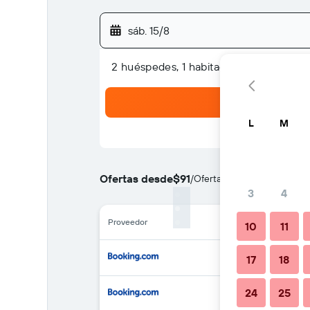
sáb. 15/8
2 huéspedes, 1 habitación
L
M
Ofertas desde
$91
/
Oferta más barata de preci
3
4
Proveedor
10
11
17
18
24
25