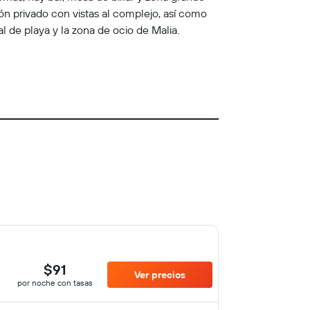
n privado con vistas al complejo, así como
l de playa y la zona de ocio de Malia.
$91
Ver precios
por noche con tasas