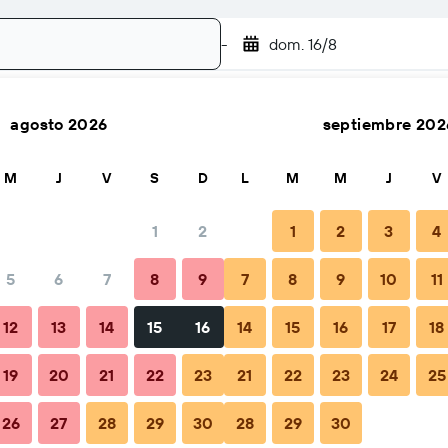
-
dom. 16/8
agosto 2026
septiembre 202
Buscar
M
J
V
S
D
L
M
M
J
V
1
2
1
2
3
4
o por noche
5
6
7
8
9
7
8
9
10
11
Total noche
12
13
14
15
16
14
15
16
17
18
$91
19
20
21
22
23
21
22
23
24
25
26
27
28
29
30
28
29
30
$104