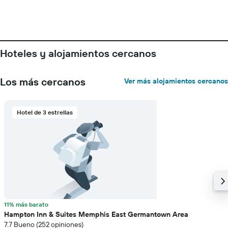
que
indica
el
precio
promedio
Hoteles y alojamientos cercanos
de
una
habitación
Los más cercanos
Ver más alojamientos cercanos
Hotel de 3 estrellas
11% más barato
Hampton Inn & Suites Memphis East Germantown Area
7.7 Bueno (252 opiniones)