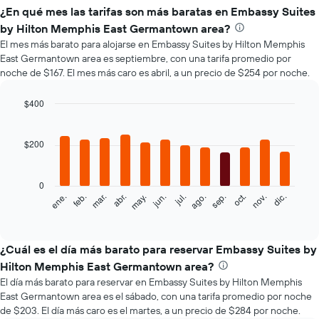
¿En qué mes las tarifas son más baratas en Embassy Suites
by Hilton Memphis East Germantown area?
El mes más barato para alojarse en Embassy Suites by Hilton Memphis
East Germantown area es septiembre, con una tarifa promedio por
noche de $167. El mes más caro es abril, a un precio de $254 por noche.
$400
Bar
Chart
graphic.
chart
with
$200
12
bars.
0
El
feb.
may.
ago.
nov.
mar.
jun.
sep.
dic.
ene.
abr.
jul.
oct.
siguiente
End
of
gráfico
interactive
muestra
chart
el
¿Cuál es el día más barato para reservar Embassy Suites by
precio
Hilton Memphis East Germantown area?
promedio
El día más barato para reservar en Embassy Suites by Hilton Memphis
de
East Germantown area es el sábado, con una tarifa promedio por noche
una
de $203. El día más caro es el martes, a un precio de $284 por noche.
habitación