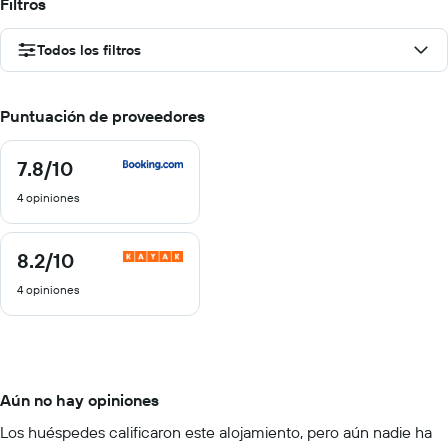
Filtros
Todos los filtros
Puntuación de proveedores
7.8
/10
7.8
de
4 opiniones
10
8.2
/10
8.2
de
4 opiniones
10
Aún no hay opiniones
Los huéspedes calificaron este alojamiento, pero aún nadie ha