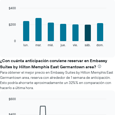
por
mes
$400
El
Bar
Chart
gráfico
graphic.
chart
with
muestra
$200
7
1
bars.
eje
X
El
0
que
siguiente
lun.
mar.
mié.
jue.
vie.
sáb.
dom.
End
indica
of
gráfico
los
interactive
muestra
chart
meses.
el
¿Con cuánta anticipación conviene reservar en Embassy
El
precio
gráfico
Suites by Hilton Memphis East Germantown area?
promedio
muestra
Para obtener el mejor precio en Embassy Suites by Hilton Memphis East
de
1
Germantown area, reserva con alrededor de 1 semana de anticipación.
una
eje
Esto podría ahorrarte aproximadamente un 32%% en comparación con
habitación
Y
hacerlo a última hora.
por
que
cada
indica
día
$600
el
de
Line
Chart
precio
la
graphic.
chart
promedio
with
semana
$400