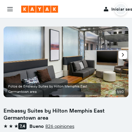
Iniciar se
Fotos de Embassy Suites by Hilton Memphis East
Germantown area
1/60
Embassy Suites by Hilton Memphis East
Germantown area
Bueno
826 opiniones
7,4
3 estrellas