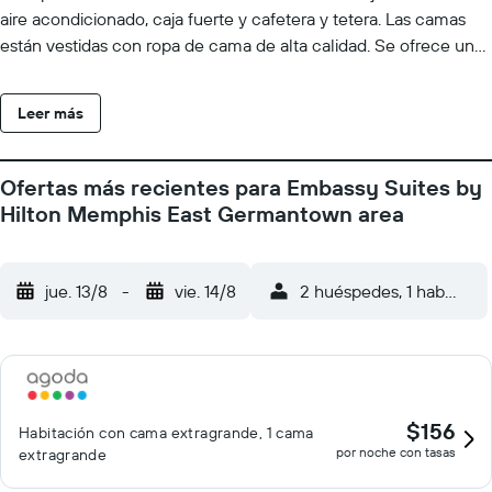
aire acondicionado, caja fuerte y cafetera y tetera. Las camas
están vestidas con ropa de cama de alta calidad. Se ofrece una
televisión LCD de 55 pulgadas con canales digitales de
suscripción. Se ofrece frigorífico y microondas. Los baños están
Leer más
equipados con ducha y bañera combinadas, artículos de higiene
personal gratuitos y secador de pelo. Este hotel en Memphis
ofrece acceso a Internet por cable y wifi (velocidad del wifi:
Ofertas más recientes para Embassy Suites by
25 Mbps o más) con un recargo. Los servicios para las personas
Hilton Memphis East Germantown area
de negocios incluyen escritorio y teléfono. Las habitaciones
también incluyen tabla de planchar con plancha y cortinas
opacas. Se ofrece servicio de limpieza a petición y es posible
jue. 13/8
-
vie. 14/8
2 huéspedes, 1 habitació
solicitar juegos de cama hipoalergénicos. Los servicios de ocio y
esparcimiento en este hotel incluyen gimnasio.
$156
Habitación con cama extragrande, 1 cama
por noche con tasas
extragrande