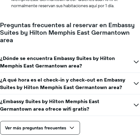
promedio
estadía
normalmente reservan sus habitaciones aquí por 1 día.
de
El
una
gráfico
habitación
muestra
Preguntas frecuentes al reservar en Embassy
1
Suites by Hilton Memphis East Germantown
eje
X
area
que
indica
la
¿Dónde se encuentra Embassy Suites by Hilton
cantidad
Memphis East Germantown area?
de
días
¿A qué hora es el check-in y check-out en Embassy
que
faltan
Suites by Hilton Memphis East Germantown area?
para
la
¿Embassy Suites by Hilton Memphis East
estadía
Germantown area ofrece wifi gratis?
El
gráfico
muestra
1
Ver más preguntas frecuentes
eje
Y