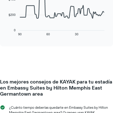
de
90
El
una
data
gráfico
habitación
points.
muestra
$200
1
El
eje
siguiente
X
cuadro
0
que
muestra
90
60
30
End
indica
of
cómo
los
interactive
varía
chart
días
el
de
precio
la
de
semana.
una
El
habitación
gráfico
a
muestra
medida
1
Los mejores consejos de KAYAK para tu estadía
que
eje
se
en Embassy Suites by Hilton Memphis East
Y
acerca
Germantown area
que
la
indica
fecha
el
de
¿Cuánto tiempo deberías quedarte en Embassy Suites by Hilton
precio
la
Memphis East Germantown area? Quienes usan KAYAK