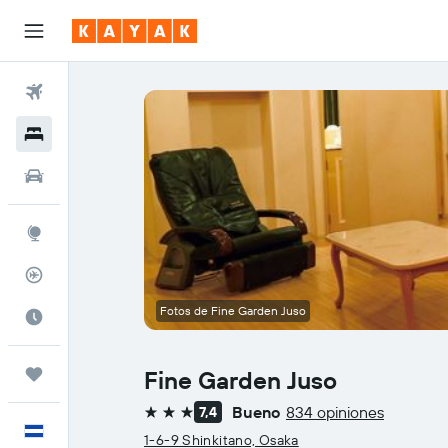
Vuelos
Hoteles
Autos
Explore
Rastreador
Fotos de Fine Garden Juso
Cuándo ir
Trips
Fine Garden Juso
Bueno
834 opiniones
7,4
3 estrellas
Español
1-6-9 Shinkitano, Osaka