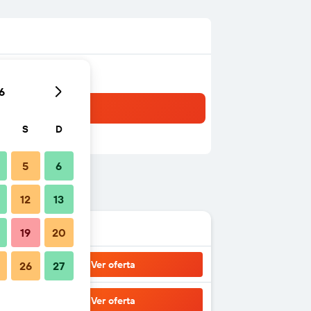
6
S
D
5
6
12
13
19
20
Ver oferta
26
27
Ver oferta