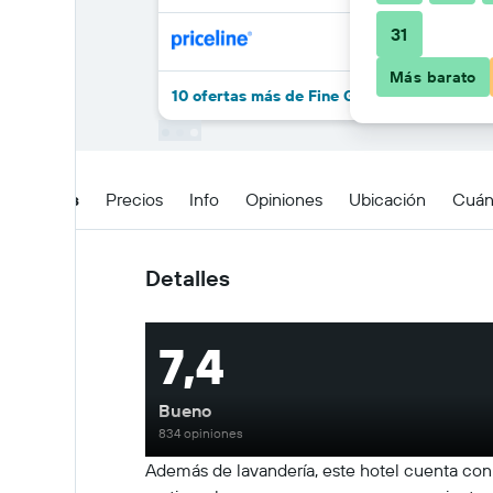
31
Más barato
10 ofertas más de Fine Garden Juso
Detalles
Precios
Info
Opiniones
Ubicación
Cuán
Detalles
7,4
Bueno
834 opiniones
Además de lavandería, este hotel cuenta con s