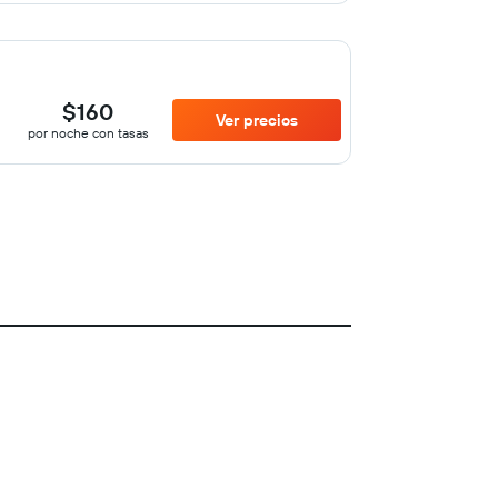
$160
Ver precios
por noche con tasas