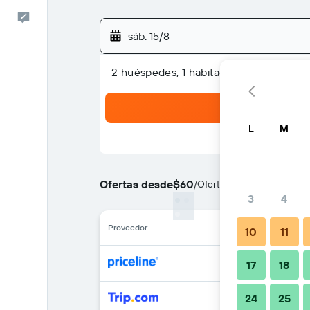
Comentarios
sáb. 15/8
2 huéspedes, 1 habitación
L
M
Ofertas desde
$60
/
Oferta más barata de prec
3
4
Proveedor
10
11
17
18
24
25