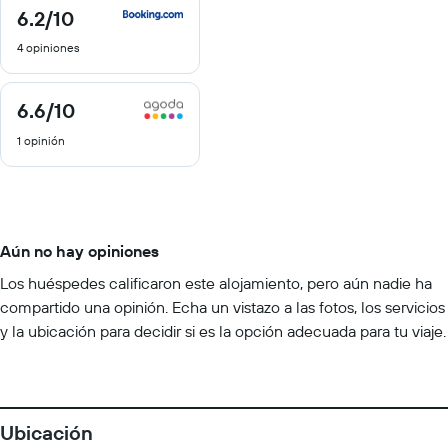
6.2
/10
6.2
de
4 opiniones
10
6.6
/10
6.6
de
1 opinión
10
Aún no hay opiniones
Los huéspedes calificaron este alojamiento, pero aún nadie ha
compartido una opinión. Echa un vistazo a las fotos, los servicios
y la ubicación para decidir si es la opción adecuada para tu viaje.
Ubicación