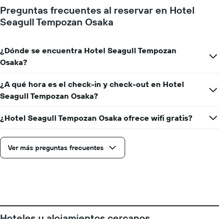
eje
Preguntas frecuentes al reservar en Hotel
X
Seagull Tempozan Osaka
que
indica
los
¿Dónde se encuentra Hotel Seagull Tempozan
días
de
Osaka?
la
semana.
¿A qué hora es el check-in y check-out en Hotel
El
Seagull Tempozan Osaka?
gráfico
muestra
1
¿Hotel Seagull Tempozan Osaka ofrece wifi gratis?
eje
Y
que
Ver más preguntas frecuentes
indica
el
precio
promedio
de
una
habitación
Hoteles y alojamientos cercanos