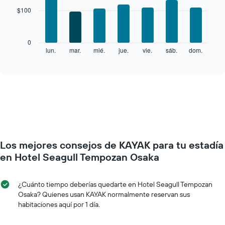
with
$100
7
bars.
El
0
siguiente
lun.
mar.
mié.
jue.
vie.
sáb.
dom.
End
of
gráfico
interactive
muestra
chart
el
precio
promedio
de
una
habitación
por
Los mejores consejos de KAYAK para tu estadía
cada
día
en Hotel Seagull Tempozan Osaka
de
la
semana
¿Cuánto tiempo deberías quedarte en Hotel Seagull Tempozan
El
Osaka? Quienes usan KAYAK normalmente reservan sus
gráfico
habitaciones aquí por 1 día.
muestra
1