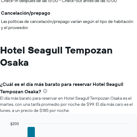
Check-in después de las 15:00 - Check-out antes de las 10:00
Cancelación/prepago
Las políticas de cancelación/prepago varían según el tipo de habitación
y el proveedor.
Hotel Seagull Tempozan
Osaka
¿Cuál es el día más barato para reservar Hotel Seagull
Tempozan Osaka?
El día más barato para reservar en Hotel Seagull Tempozan Osaka es el
martes, con una tarifa promedio por noche de $99. El día más caro es el
lunes, a un precio de $185 por noche.
$200
Bar
Chart
graphic.
chart