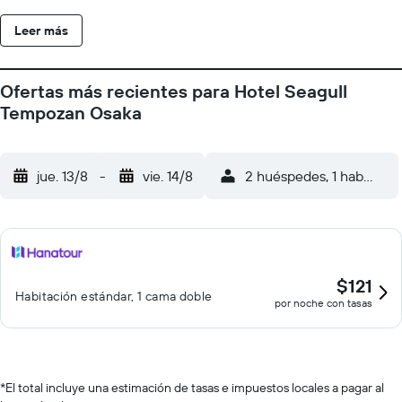
profunda, bidé, y artículos de higiene personal gratuitos. Este
Leer más
hotel en Osaka ofrece acceso a Internet wifi gratis. Los servicios
para las personas de negocios incluyen escritorio y teléfono. Se
ofrece servicio de limpieza todos los días.
Ofertas más recientes para Hotel Seagull
Tempozan Osaka
jue. 13/8
-
vie. 14/8
2 huéspedes, 1 habitació
$121
Habitación estándar, 1 cama doble
por noche con tasas
*
El total incluye una estimación de tasas e impuestos locales a pagar al