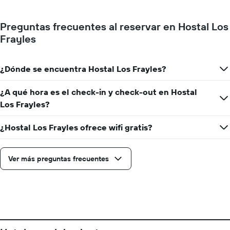
gráfico
muestra
1
Preguntas frecuentes al reservar en Hostal Los
eje
Frayles
X
que
indica
¿Dónde se encuentra Hostal Los Frayles?
los
días
de
¿A qué hora es el check-in y check-out en Hostal
la
Los Frayles?
semana.
El
¿Hostal Los Frayles ofrece wifi gratis?
gráfico
muestra
1
Ver más preguntas frecuentes
eje
Y
que
indica
el
precio
promedio
de