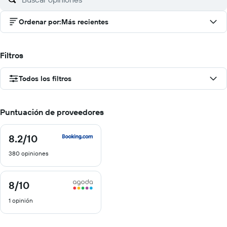
Ordenar por
:
Más recientes
Filtros
Todos los filtros
Puntuación de proveedores
8.2
/10
8.2
de
380 opiniones
10
8
/10
8
de
1 opinión
10