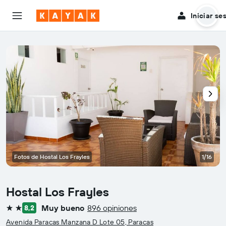
Iniciar se
Fotos de Hostal Los Frayles
1/16
Hostal Los Frayles
Muy bueno
896 opiniones
8,2
2 estrellas
Avenida Paracas Manzana D Lote 05, Paracas