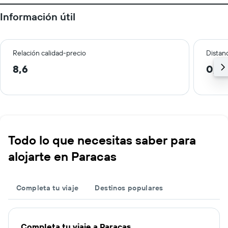
Información útil
Relación calidad-precio
Distanc
8,6
0,8
Todo lo que necesitas saber para
alojarte en Paracas
Completa tu viaje
Destinos populares
Completa tu viaje a Paracas