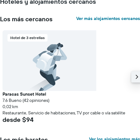
Hoteles y alojamientos cercanos
una
habitación
Los más cercanos
Ver más alojamientos cercanos
Hotel de 3 estrellas
Paracas Sunset Hotel
7.6 Bueno (42 opiniones)
0,02 km
Restaurante, Servicio de habitaciones, TV por cable o vía satélite
desde $94
Los más baratos
Ver los alojamientos más