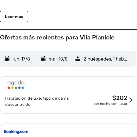
baño. Además, los jardines del Vila Planicie cuentan con zonas
de estar a la sombra. Los huéspedes del Vila Planicie podrán
Leer más
montar en bicicleta de montaña por la campiña de Monsaraz.
Asimismo, a menos de 1 hora en coche hay varios viñedos y la
base aérea de Talavera La Real.
Ofertas más recientes para Vila Planicie
lun. 17/8
-
mar. 18/8
2 huéspedes, 1 habitació
$202
Habitación deluxe, tipo de cama
por noche con tasas
desconocido