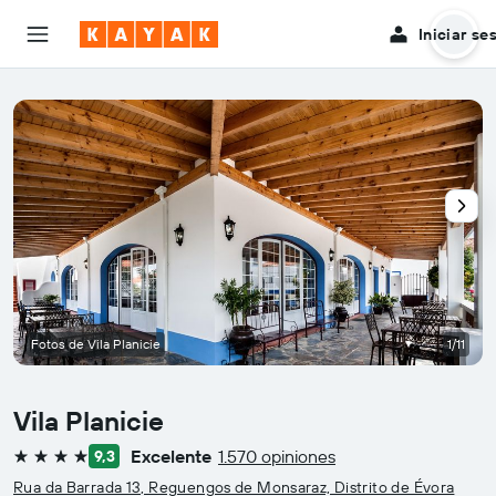
Iniciar se
Fotos de Vila Planicie
1/11
Vila Planicie
Excelente
1.570 opiniones
9,3
4 estrellas
Rua da Barrada 13, Reguengos de Monsaraz, Distrito de Évora