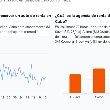
uilar un auto en Ciudad del Cabo con confianza.
reservar un auto de renta en
¿Cuál es la agencia de renta 
Cabo?
udad del Cabo aproximadamente 83
En las últimas 72 horas, los autos d
io por debajo del promedio.
Save ($13,98/día), Alamo ($18,36/dí
de alquiler más baratos encontrados
341 Koeberg, Brooklyn (a 5,1 km del c
Bar
Chart
graphic.
chart
with
4
bars.
El
siguiente
gráfico
muestra
U-Save
Alamo
42
36
30
24
18
12
6
0
las
End
of
cuatro
interactive