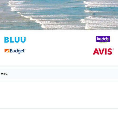
a web.