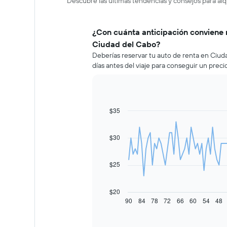
Descubre las últimas tendencias y consejos para alq
¿Con cuánta anticipación conviene 
Ciudad del Cabo?
Deberías reservar tu auto de renta en Ci
días antes del viaje para conseguir un prec
$35
Line
Chart
graphic.
chart
with
91
$30
data
points.
$25
El
siguiente
gráfico
$20
muestra
90
84
78
72
66
60
54
48
End
of
cómo
interactive
varía
chart