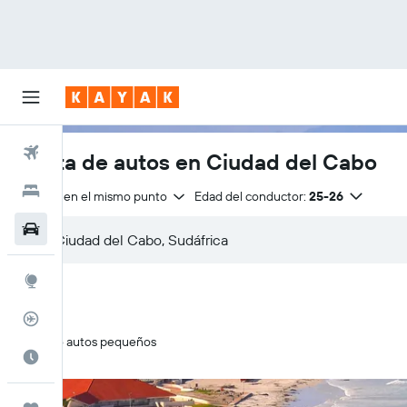
Vuelos
Renta de autos en Ciudad del Cabo
Hoteles
Entrega en el mismo punto
Edad del conductor:
25-26
Autos
Explore
Rastreador
Solo autos pequeños
Cuándo ir