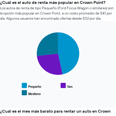
de
¿Cuál es el auto de renta más popular en Crown Point?
X
renta
Los autos de renta de tipo Pequeño (Ford Focus Wagon o similares) son
que
de
la opción más popular en Crown Point, a un costo promedio de $41 por
indica
autos
la
día. Algunos usuarios han encontrado ofertas desde $32 por día.
más
cantidad
económicas
de
de
días
Pie
Chart
las
previos
graphic.
chart
últimas
a
with
72
3
la
horas.
slices.
reserva.
El
El
gráfico
El
gráfico
muestra
siguiente
muestra
1
gráfico
1
eje
muestra
eje
X
el
Y
que
precio
Pequeño
Van
que
indica
promedio
indica
Mediano
las
End
de
el
of
4
los
precio
interactive
empresas
tipos
chart
promedio
más
de
¿Cuál es el mes más barato para rentar un auto en Crown
de
baratas
autos