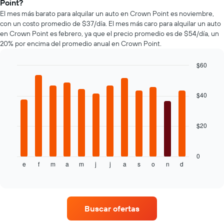
un
Point?
de
más
auto
El mes más barato para alquilar un auto en Crown Point es noviembre,
renta
populares.
de
con un costo promedio de $37/día. El mes más caro para alquilar un auto
de
renta.
en Crown Point es febrero, ya que el precio promedio es de $54/día, un
autos
20% por encima del promedio anual en Crown Point.
El
gráfico
muestra
$60
1
Bar
Chart
eje
graphic.
chart
with
Y
$40
12
que
bars.
indica
el
$20
El
precio
siguiente
más
gráfico
barato
muestra
0
de
e
f
m
a
m
j
j
a
s
o
n
d
el
End
un
of
precio
interactive
auto
promedio
chart
de
de
renta
un
por
Buscar ofertas
auto
empresa.
de