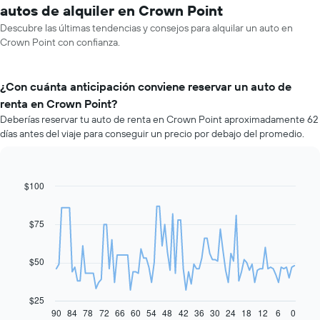
autos de alquiler en Crown Point
Descubre las últimas tendencias y consejos para alquilar un auto en
Crown Point con confianza.
¿Con cuánta anticipación conviene reservar un auto de
renta en Crown Point?
Deberías reservar tu auto de renta en Crown Point aproximadamente 62
días antes del viaje para conseguir un precio por debajo del promedio.
$100
Line
Chart
graphic.
chart
with
91
$75
data
points.
$50
El
siguiente
gráfico
$25
muestra
90
84
78
72
66
60
54
48
42
36
30
24
18
12
6
0
End