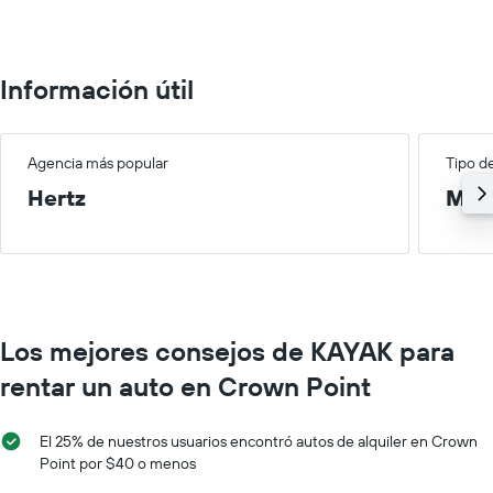
renta
por
mes.
El
Información útil
gráfico
muestra
1
eje
Agencia más popular
Tipo d
X
Hertz
Med
que
indica
los
meses
del
año.
El
Los mejores consejos de KAYAK para
gráfico
muestra
rentar un auto en Crown Point
1
eje
Y
El 25% de nuestros usuarios encontró autos de alquiler en Crown
que
Point por $40 o menos
indica