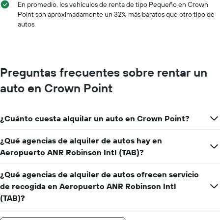
el
En promedio, los vehículos de renta de tipo Pequeño en Crown
precio
Point son aproximadamente un 32% más baratos que otro tipo de
promedio
autos.
de
un
auto
de
renta
Preguntas frecuentes sobre rentar un
por
auto en Crown Point
día.
¿Cuánto cuesta alquilar un auto en Crown Point?
¿Qué agencias de alquiler de autos hay en
Aeropuerto ANR Robinson Intl (TAB)?
¿Qué agencias de alquiler de autos ofrecen servicio
de recogida en Aeropuerto ANR Robinson Intl
(TAB)?