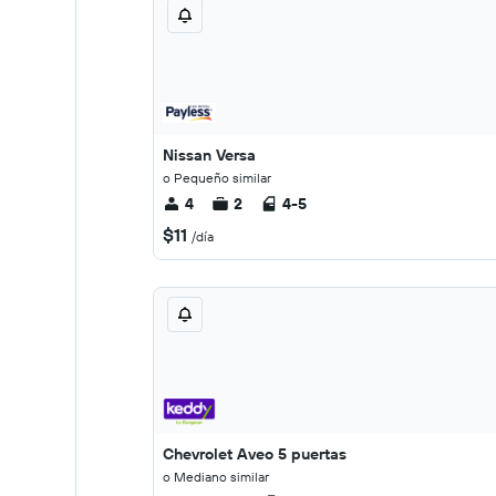
Nissan Versa
o Pequeño similar
4
2
4-5
$11
/día
Chevrolet Aveo 5 puertas
o Mediano similar