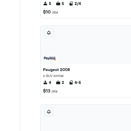
5
5
2/4
$10
/día
Peugeot 2008
o SUV similar
4
2
4-5
$13
/día