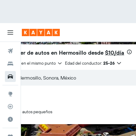
Vuelos
Alquiler de autos en Hermosillo desde
$10/día
Entrega en el mismo punto
Edad del conductor:
25-26
Hoteles
Autos
Explore
Rastreador
Solo autos pequeños
Cuándo ir