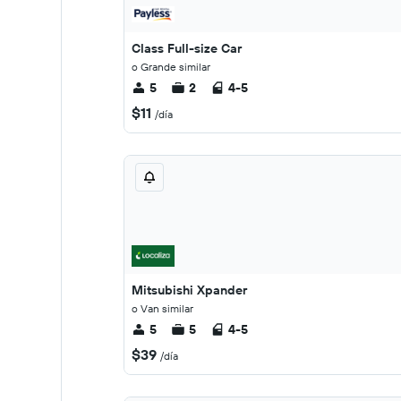
Class Full-size Car
o Grande similar
5
2
4-5
$11
/día
Mitsubishi Xpander
o Van similar
5
5
4-5
$39
/día