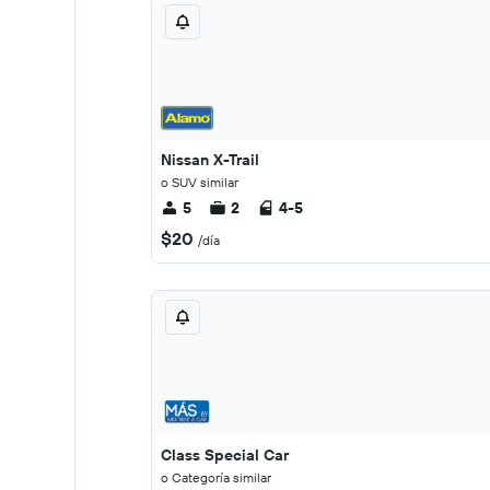
Nissan X-Trail
o SUV similar
5
2
4-5
$20
/día
Class Special Car
o Categoría similar