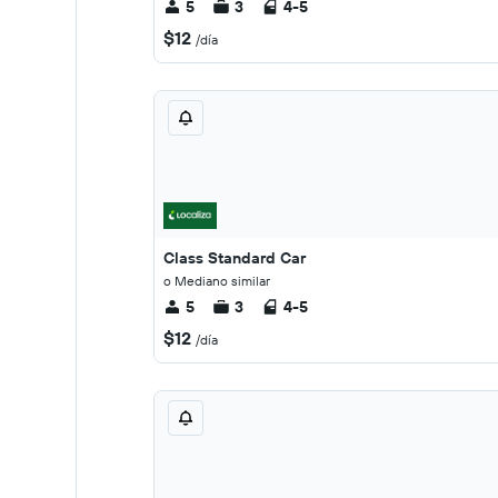
5
3
4-5
$12
/día
Class Standard Car
o Mediano similar
5
3
4-5
$12
/día