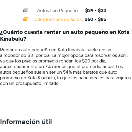
precio
interactive
axis
chart
más
Autos tipo Pequeño
$29 - $33
displaying
barato
categories.
Todos los tipos de autos
$60 - $85
de
Range:
un
14
auto
¿Cuánto cuesta rentar un auto pequeño en Kota
categories.
de
Kinabalu?
The
renta
chart
por
Rentar un auto pequeño en Kota Kinabalu suele costar
has
empresa.
alrededor de $31 por día. La mejor época para reservar es abril,
1
ya que los precios promedio rondan los $29 por día,
Y
aproximadamente un 7% menos que el promedio anual. Los
axis
autos pequeños suelen ser un 54% más baratos que auto
displaying
promedio en Kota Kinabalu, lo que los hace ideales para viajeros
values.
con un presupuesto limitado.
Range:
0
to
100.
Información útil