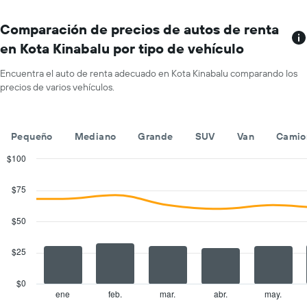
sucursales.
indica
El
el
gráfico
Comparación de precios de autos de renta
precio
muestra
promedio
en Kota Kinabalu por tipo de vehículo
1
de
eje
un
Encuentra el auto de renta adecuado en Kota Kinabalu comparando los
X
auto
precios de varios vehículos.
que
de
indica
renta
las
por
empresas
día.
Pequeño
Mediano
Grande
SUV
Van
Camio
de
renta
$100
de
Combination
Chart
autos.
graphic.
chart
$75
with
El
2
gráfico
data
$50
muestra
series.
1
eje
$25
The
Y
chart
que
has
$0
indica
1
ene
feb.
mar.
abr.
may.
End
el
of
X