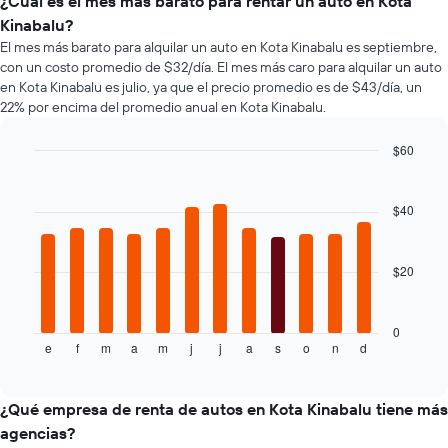
de
¿Cuál es el mes más barato para rentar un auto en Kota
un
baratas
autos
auto
Kinabalu?
de
más
de
El mes más barato para alquilar un auto en Kota Kinabalu es septiembre,
renta
populares.
renta.
con un costo promedio de $32/día. El mes más caro para alquilar un auto
de
en Kota Kinabalu es julio, ya que el precio promedio es de $43/día, un
autos
22% por encima del promedio anual en Kota Kinabalu.
El
gráfico
muestra
$60
1
Bar
Chart
eje
graphic.
chart
with
Y
$40
12
que
bars.
indica
el
$20
El
precio
siguiente
más
gráfico
barato
muestra
0
de
e
f
m
a
m
j
j
a
s
o
n
d
el
End
un
of
precio
interactive
auto
promedio
chart
de
de
¿Qué empresa de renta de autos en Kota Kinabalu tiene más
renta
un
agencias?
por
auto