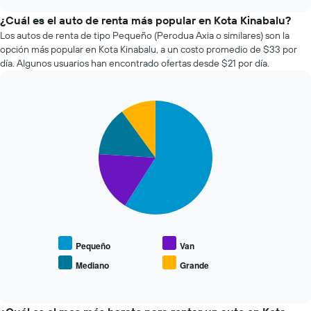
empresas
chart
X
de
¿Cuál es el auto de renta más popular en Kota Kinabalu?
que
renta
Los autos de renta de tipo Pequeño (Perodua Axia o similares) son la
indica
de
la
opción más popular en Kota Kinabalu, a un costo promedio de $33 por
autos
cantidad
día. Algunos usuarios han encontrado ofertas desde $21 por día.
más
de
económicas
días
de
previos
Pie
Chart
las
a
graphic.
chart
últimas
la
with
72
reserva.
4
horas.
slices.
El
El
gráfico
gráfico
El
muestra
muestra
siguiente
1
1
gráfico
eje
eje
muestra
Y
X
el
que
que
precio
Pequeño
Van
indica
indica
promedio
el
Mediano
Grande
las
End
de
precio
of
4
los
promedio
interactive
empresas
tipos
chart
de
más