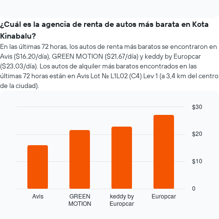
of
cómo
interactive
varía
chart
el
¿Cuál es la agencia de renta de autos más barata en Kota
precio
Kinabalu?
de
En las últimas 72 horas, los autos de renta más baratos se encontraron en
un
Avis ($16,20/día), GREEN MOTION ($21,67/día) y keddy by Europcar
auto
($23,03/día). Los autos de alquiler más baratos encontrados en las
de
últimas 72 horas están en Avis Lot No. L1L02 (C4) Lev 1 (a 3,4 km del centro
renta
de la ciudad).
a
medida
que
$30
se
Bar
Chart
acerca
graphic.
chart
la
with
$20
4
fecha
bars.
de
la
$10
El
reserva.
siguiente
El
gráfico
0
gráfico
muestra
Avis
GREEN
keddy by
Europcar
muestra
MOTION
Europcar
las
End
1
of
cuatro
eje
interactive