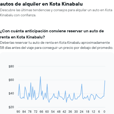
autos de alquiler en Kota Kinabalu
Descubre las últimas tendencias y consejos para alquilar un auto en Kota
Kinabalu con confianza.
¿Con cuánta anticipación conviene reservar un auto de
renta en Kota Kinabalu?
Deberías reservar tu auto de renta en Kota Kinabalu aproximadamente
58 días antes del viaje para conseguir un precio por debajo del promedio.
$80
Line
Chart
graphic.
chart
with
91
$60
data
points.
$40
El
siguiente
gráfico
$20
muestra
90
84
78
72
66
60
54
48
42
36
30
24
18
12
6
0
End