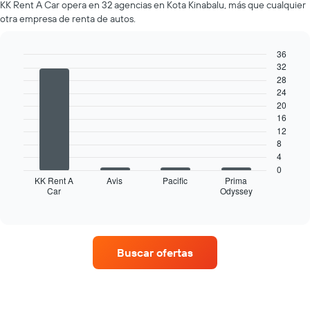
empresa.
KK Rent A Car opera en 32 agencias en Kota Kinabalu, más que cualquier
de
otra empresa de renta de autos.
renta
por
mes.
36
El
32
Bar
Chart
gráfico
graphic.
28
chart
muestra
with
24
4
1
20
bars.
eje
16
X
12
El
que
8
siguiente
indica
4
gráfico
los
0
muestra
KK Rent A
Avis
Pacific
Prima
meses
Car
Odyssey
las
End
del
of
cuatro
año.
interactive
empresas
chart
El
de
gráfico
renta
muestra
Buscar ofertas
de
1
autos
eje
con
Y
más
que