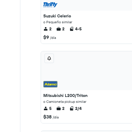
Suzuki Celerio
o Pequeño similar
2
2
4-5
$9
/día
Mitsubishi L200/Triton
o Camioneta pickup similar
5
2
2/4
$38
/día