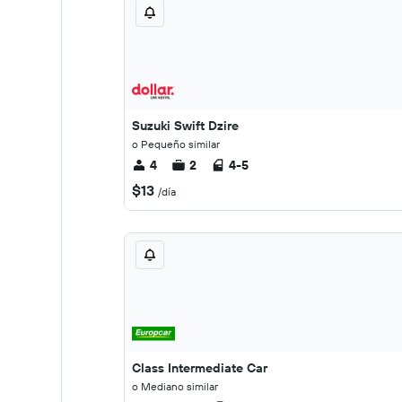
Suzuki Swift Dzire
o Pequeño similar
4
2
4-5
$13
/día
Class Intermediate Car
o Mediano similar