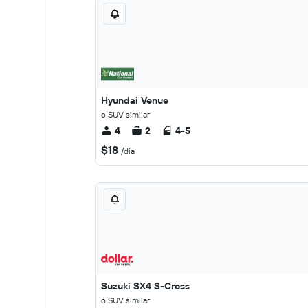
Hyundai Venue
o SUV similar
4
2
4-5
$18
/día
Suzuki SX4 S-Cross
o SUV similar