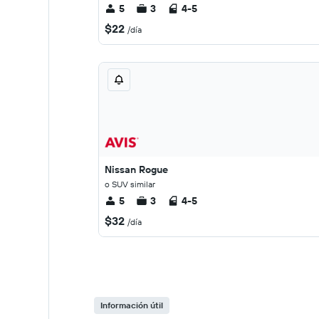
5
3
4-5
$22
/día
Nissan Rogue
o SUV similar
5
3
4-5
$32
/día
Información útil