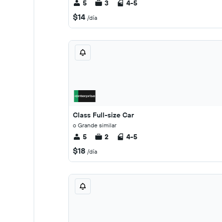
5
3
4-5
$14
/día
Class Full-size Car
o Grande similar
5
2
4-5
$18
/día