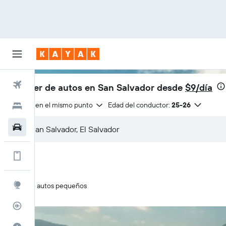
Vuelos
Alquiler de autos en San Salvador desde
$9/día
Entrega en el mismo punto
Edad del conductor:
25-26
Hoteles
Autos
Muchos más beneficios en la app
Explore
Solo autos pequeños
Rastreador