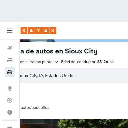
Vuelos
Renta de autos en Sioux City
Hoteles
Entrega en el mismo punto
Edad del conductor:
25-26
Autos
Explore
Rastreador
Solo autos pequeños
Cuándo ir