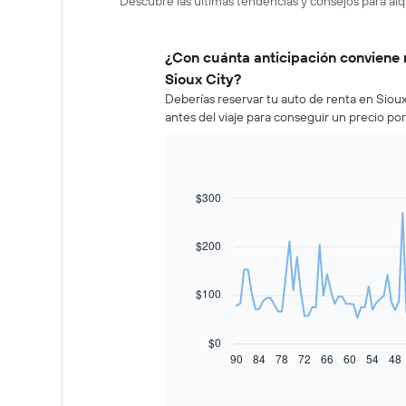
Descubre las últimas tendencias y consejos para alq
¿Con cuánta anticipación conviene 
Sioux City?
Deberías reservar tu auto de renta en Sio
antes del viaje para conseguir un precio po
$300
Line
Chart
graphic.
chart
with
91
$200
data
points.
$100
El
siguiente
gráfico
$0
muestra
90
84
78
72
66
60
54
48
End
of
cómo
interactive
varía
chart