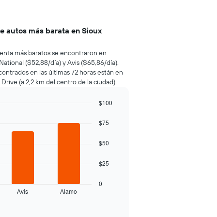
de autos más barata en Sioux
e renta más baratos se encontraron en
ational ($52,88/día) y Avis ($65,86/día).
contrados en las últimas 72 horas están en
ive (a 2,2 km del centro de la ciudad).
$100
$75
$50
$25
0
Avis
Alamo