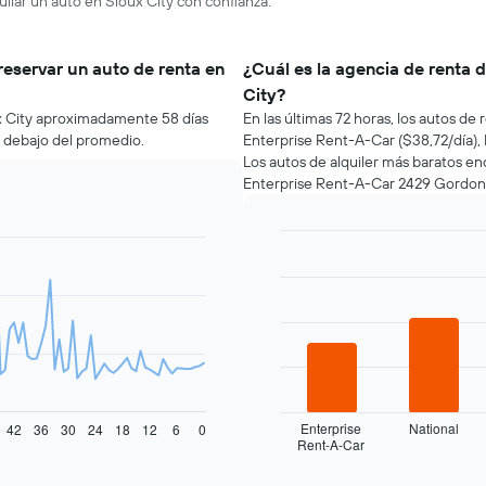
uilar un auto en Sioux City con confianza.
reservar un auto de renta en
¿Cuál es la agencia de renta 
City?
ux City aproximadamente 58 días
En las últimas 72 horas, los autos d
r debajo del promedio.
Enterprise Rent-A-Car ($38,72/día), N
Los autos de alquiler más baratos en
Enterprise Rent-A-Car 2429 Gordon Dr
Bar
Chart
graphic.
chart
with
4
bars.
El
siguiente
gráfico
muestra
Enterprise
National
42
36
30
24
18
12
6
0
Rent-A-Car
las
End
of
cuatro
interactive