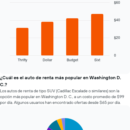
medida
$60
que
Bar
Chart
se
graphic.
chart
with
acerca
$40
4
la
bars.
fecha
de
$20
El
la
siguiente
reserva.
gráfico
El
muestra
0
gráfico
Thrifty
Dollar
Budget
Sixt
las
End
muestra
of
cuatro
1
interactive
empresas
chart
eje
de
¿Cuál es el auto de renta más popular en Washington D.
X
renta
C.?
que
de
indica
Los autos de renta de tipo SUV (Cadillac Escalade o similares) son la
autos
la
opción más popular en Washington D. C., a un costo promedio de $99
más
cantidad
por día. Algunos usuarios han encontrado ofertas desde $65 por día.
económicas
de
de
días
las
previos
últimas
Pie
Chart
a
graphic.
chart
72
la