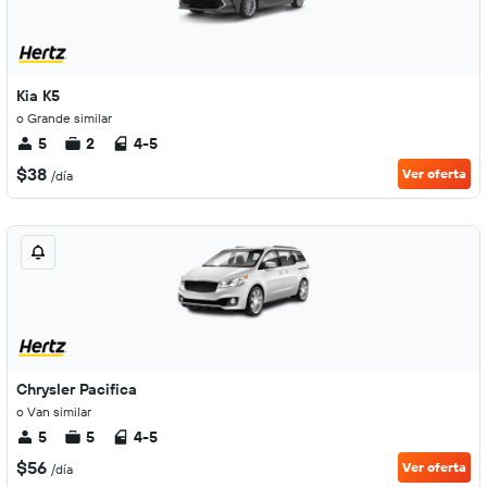
Kia K5
o Grande similar
5
2
4-5
$38
Ver oferta
/día
Chrysler Pacifica
o Van similar
5
5
4-5
$56
Ver oferta
/día