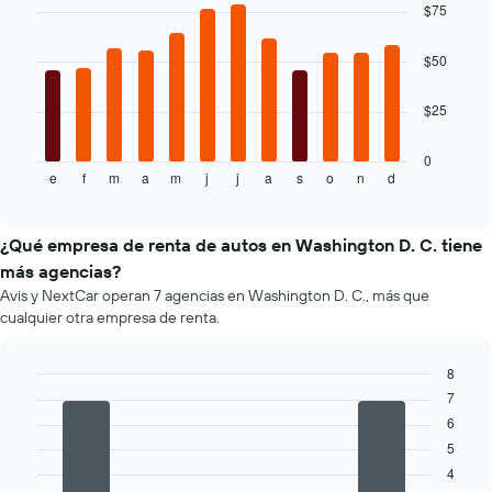
chart
$75
que
with
indica
12
bars.
el
$50
precio
El
más
$25
siguiente
barato
gráfico
de
muestra
0
un
e
f
m
a
m
j
j
a
s
o
n
d
el
End
auto
of
precio
de
interactive
promedio
chart
renta
de
¿Qué empresa de renta de autos en Washington D. C. tiene
por
un
empresa.
más agencias?
auto
Avis y NextCar operan 7 agencias en Washington D. C., más que
de
cualquier otra empresa de renta.
renta
por
mes.
8
El
7
Bar
Chart
gráfico
graphic.
chart
6
muestra
with
5
4
1
bars.
eje
4