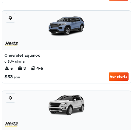
Chevrolet Equinox
o SUV similar
5
3
4-5
$53
Ver oferta
/día