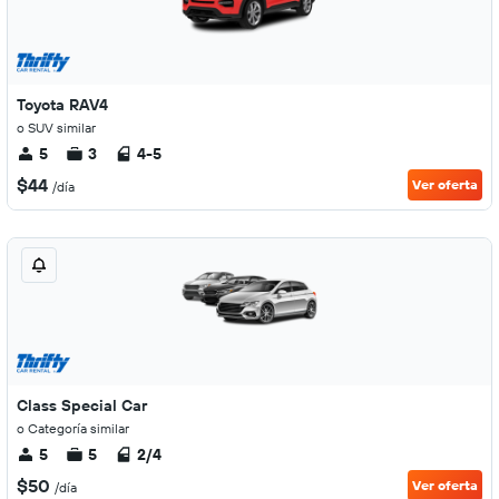
Toyota RAV4
o SUV similar
5
3
4-5
$44
Ver oferta
/día
Class Special Car
o Categoría similar
5
5
2/4
$50
Ver oferta
/día