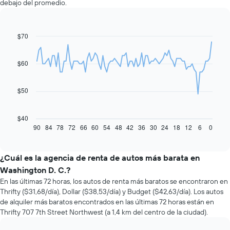
debajo del promedio.
$70
Line
Chart
graphic.
chart
with
91
$60
data
points.
$50
El
siguiente
gráfico
$40
muestra
90
84
78
72
66
60
54
48
42
36
30
24
18
12
6
0
End
of
cómo
interactive
varía
chart
el
¿Cuál es la agencia de renta de autos más barata en
precio
Washington D. C.?
de
En las últimas 72 horas, los autos de renta más baratos se encontraron en
un
Thrifty ($31,68/día), Dollar ($38,53/día) y Budget ($42,63/día). Los autos
auto
de alquiler más baratos encontrados en las últimas 72 horas están en
de
Thrifty 707 7th Street Northwest (a 1,4 km del centro de la ciudad).
renta
a