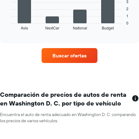
X
3
El
que
2
siguiente
indica
1
gráfico
los
muestra
0
meses
Avis
NextCar
National
Budget
las
End
del
of
cuatro
año.
interactive
empresas
chart
El
de
gráfico
renta
muestra
Buscar ofertas
de
1
autos
eje
con
Y
más
que
sucursales.
indica
El
el
gráfico
Comparación de precios de autos de renta
precio
muestra
promedio
en Washington D. C. por tipo de vehículo
1
de
eje
un
Encuentra el auto de renta adecuado en Washington D. C. comparando
X
auto
los precios de varios vehículos.
que
de
indica
renta
las
por