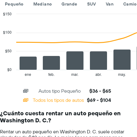
empresas
día.
Pequeño
Mediano
Grande
SUV
Van
Camio
de
renta
$150
de
Combination
Chart
autos.
graphic.
chart
with
El
$100
2
gráfico
data
muestra
series.
1
$50
eje
The
Y
chart
que
has
$0
indica
1
ene
feb.
mar.
abr.
may.
End
el
of
X
precio
interactive
axis
chart
más
Autos tipo Pequeño
$36 - $65
displaying
barato
categories.
Todos los tipos de autos
$69 - $104
de
Range:
un
14
auto
¿Cuánto cuesta rentar un auto pequeño en
categories.
de
Washington D. C.?
The
renta
chart
por
Rentar un auto pequeño en Washington D. C. suele costar
has
empresa.