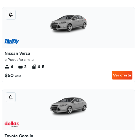
Nissan Versa
o Pequeño similar
4
2
4-5
$50
Ver oferta
/día
Toyota Corolla