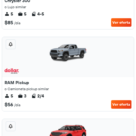
Chrysler 300
o Lujo similar
5
5
4-5
$85
Ver oferta
/día
RAM Pickup
o Camioneta pickup similar
5
3
2/4
$56
Ver oferta
/día