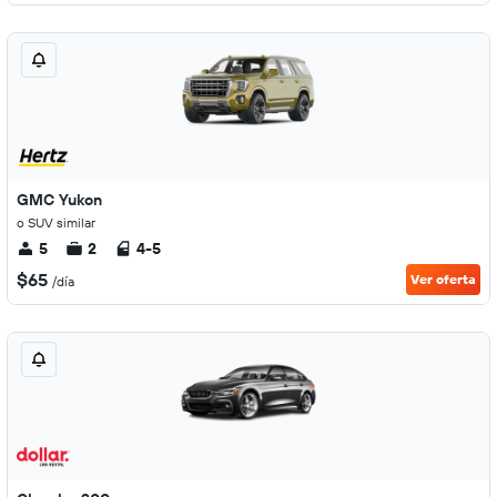
GMC Yukon
o SUV similar
5
2
4-5
$65
Ver oferta
/día