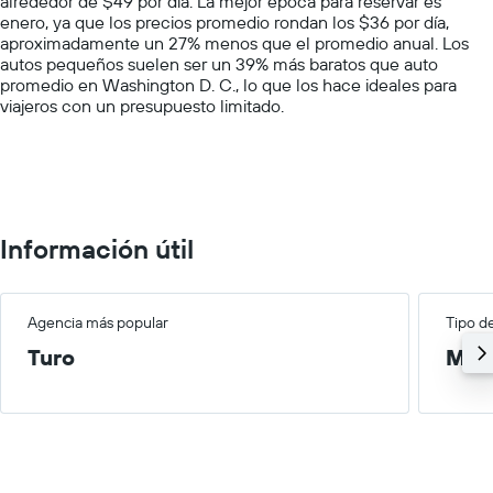
alrededor de $49 por día. La mejor época para reservar es
1
enero, ya que los precios promedio rondan los $36 por día,
Y
aproximadamente un 27% menos que el promedio anual. Los
axis
autos pequeños suelen ser un 39% más baratos que auto
displaying
promedio en Washington D. C., lo que los hace ideales para
values.
viajeros con un presupuesto limitado.
Range:
0
to
150.
Información útil
Agencia más popular
Tipo d
Turo
Med