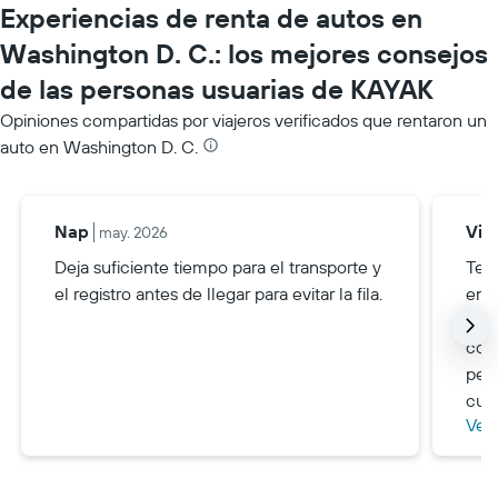
Experiencias de renta de autos en
Washington D. C.: los mejores consejos
de las personas usuarias de KAYAK
Opiniones compartidas por viajeros verificados que rentaron un
auto en Washington D. C.
Nap
Via
may. 2026
Deja suficiente tiempo para el transporte y
Ten
el registro antes de llegar para evitar la fila.
en 
esp
coc
perm
cua
Ver
por
Ine