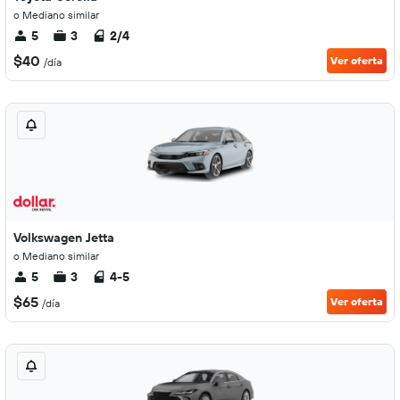
o Mediano similar
5
3
2/4
$40
Ver oferta
/día
Volkswagen Jetta
o Mediano similar
5
3
4-5
$65
Ver oferta
/día