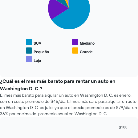
with
horas.
reserva.
5
El
El
slices.
gráfico
gráfico
muestra
muestra
El
1
1
siguiente
eje
eje
gráfico
X
Y
muestra
que
SUV
Mediano
que
el
indica
indica
precio
Pequeño
Grande
las
el
promedio
Lujo
4
precio
End
de
empresas
of
promedio
los
interactive
más
de
tipos
chart
baratas
un
de
¿Cuál es el mes más barato para rentar un auto en
de
auto
autos
Washington D. C.?
renta
de
más
El mes más barato para alquilar un auto en Washington D. C. es enero,
de
renta.
populares.
con un costo promedio de $46/día. El mes más caro para alquilar un auto
autos
El
en Washington D. C. es julio, ya que el precio promedio es de $79/día, un
gráfico
36% por encima del promedio anual en Washington D. C..
muestra
1
$100
eje
Bar
Chart
Y
graphic.