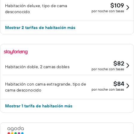
actividades de ocio y esparcimiento que se indican más abajo
$109
Habitación deluxe, tipo de cama
en las instalaciones o cerca del alojamiento (es posible que se
por noche con tasas
desconocido
aplique un recargo).
Mostrar 2 tarifas de habitación más
$82
Habitación doble, 2 camas dobles
por noche con tasas
$84
Habitación con cama extragrande, tipo de
por noche con tasas
cama desconocido
Mostrar 1 tarifa de habitación más