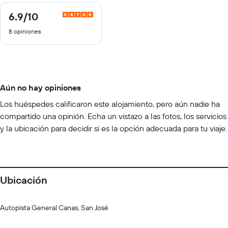
6.9
/10
6.9
de
8 opiniones
10
Aún no hay opiniones
Los huéspedes calificaron este alojamiento, pero aún nadie ha
compartido una opinión. Echa un vistazo a las fotos, los servicios
y la ubicación para decidir si es la opción adecuada para tu viaje.
Ubicación
Autopista General Canas, San José