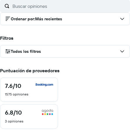
Ordenar por
:
Más recientes
Filtros
Todos los filtros
Puntuación de proveedores
7.6
/10
7.6
de
1575 opiniones
10
6.8
/10
6.8
de
3 opiniones
10