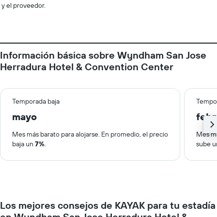
y el proveedor.
Información básica sobre Wyndham San Jose
Herradura Hotel & Convention Center
Temporada baja
Tempor
mayo
febr
Mes más barato para alojarse. En promedio, el precio
Mes má
baja un
7%
.
sube 
Los mejores consejos de KAYAK para tu estadía
en Wyndham San Jose Herradura Hotel &