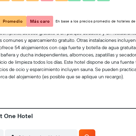
Ver en el mapa
Promedio
Más caro
En base a los precios promedio de hoteles de 
ompleto, acceso gratuito a un parque acuático y un restaurante a
nas comunes y aparcamiento gratuito. Otras instalaciones incluye
frece 54 alojamientos con caja fuerte y botella de agua gratuita
bañera y ducha independientes, albornoces, zapatillas y secador 
rvicio de limpieza todos los días. Este hotel dispone de una fuen
icios de ocio y esparcimiento incluyen sauna. Se pueden practica
erca del alojamiento (es posible que se aplique un recargo).
t One Hotel