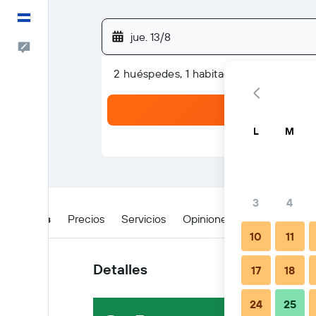
Español
jue. 13/8
Comentarios
2 huéspedes, 1 habitación
L
M
3
4
Detalles
Precios
Servicios
Opiniones
Ubicación
10
11
Detalles
17
18
24
25