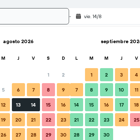
-
vie. 14/8
agosto 2026
septiembre 202
Buscar
M
J
V
S
D
L
M
M
J
V
1
2
1
2
3
4
5
6
7
8
9
7
8
9
10
11
Consejos y preguntas frecuentes
Alojamientos cercanos
12
13
14
15
16
14
15
16
17
18
19
20
21
22
23
21
22
23
24
25
26
27
28
29
30
28
29
30