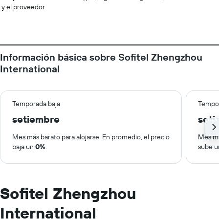
y el proveedor.
Información básica sobre Sofitel Zhengzhou
International
Temporada baja
Tempor
setiembre
set
Mes más barato para alojarse. En promedio, el precio
Mes má
baja un
0%
.
sube 
Sofitel Zhengzhou
International