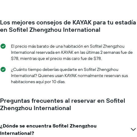
una
habitación
por
Los mejores consejos de KAYAK para tu estadía
cada
día
en Sofitel Zhengzhou International
de
la
semana
El precio más barato de una habitación en Sofitel Zhengzhou
El
International reservada en KAYAK en las últimas 2 semanas fue de
gráfico
$78, mientras que el precio más caro fue de $78.
muestra
1
¿Cuánto tiempo deberías quedarte en Sofitel Zhengzhou
eje
International? Quienes usan KAYAK normalmente reservan sus
X
habitaciones aquí por 10 días.
que
indica
los
Preguntas frecuentes al reservar en Sofitel
días
Zhengzhou International
de
la
semana.
¿Dónde se encuentra Sofitel Zhengzhou
El
gráfico
International?