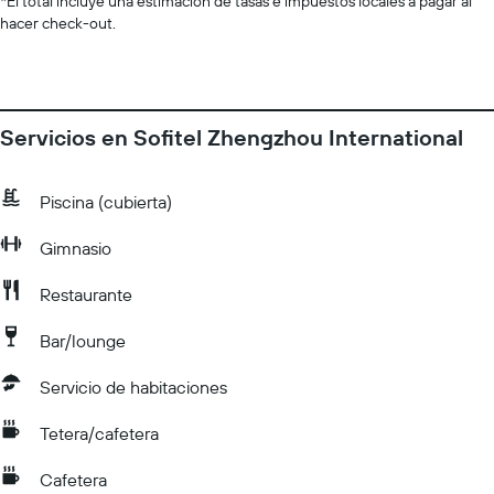
*
El total incluye una estimación de tasas e impuestos locales a pagar al
hacer check-out.
Servicios en Sofitel Zhengzhou International
Piscina (cubierta)
Gimnasio
Restaurante
Bar/lounge
Servicio de habitaciones
Tetera/cafetera
Cafetera