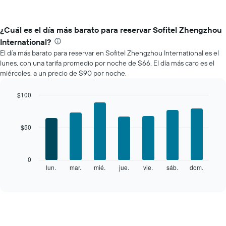
¿Cuál es el día más barato para reservar Sofitel Zhengzhou
International?
El día más barato para reservar en Sofitel Zhengzhou International es el
lunes, con una tarifa promedio por noche de $66. El día más caro es el
miércoles, a un precio de $90 por noche.
$100
Bar
Chart
graphic.
chart
with
$50
7
bars.
El
0
siguiente
lun.
mar.
mié.
jue.
vie.
sáb.
dom.
End
of
gráfico
interactive
muestra
chart
el
precio
promedio
de