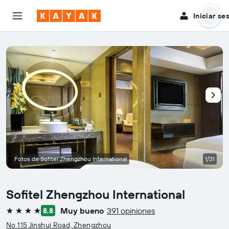
Iniciar se
Fotos de Sofitel Zhengzhou International
1/31
Sofitel Zhengzhou International
Muy bueno
391 opiniones
8,8
4 estrellas
No 115 Jinshui Road, Zhengzhou