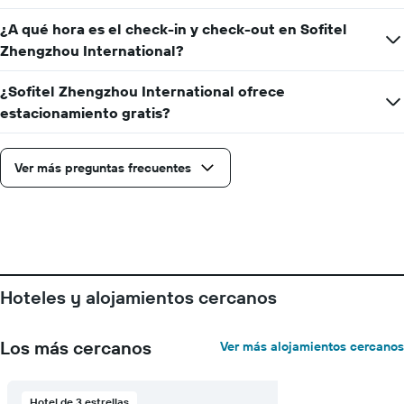
muestra
1
¿A qué hora es el check-in y check-out en Sofitel
eje
Zhengzhou International?
Y
que
indica
¿Sofitel Zhengzhou International ofrece
el
estacionamiento gratis?
precio
promedio
de
Ver más preguntas frecuentes
una
habitación
Hoteles y alojamientos cercanos
Los más cercanos
Ver más alojamientos cercanos
Hotel de 3 estrellas