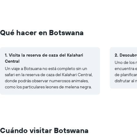
Qué hacer en Botswana
1. Visita la reserva de caza del Kalahari
2. Descubr
Central
Uno de los 
Un viaje a Botsuana no está completo sin un
encuentra e
safari en la reserva de caza del Kalahari Central,
de planific
donde podrás observar numerosos animales,
disfrutar al
como los particulares leones de melena negra.
Cuándo visitar Botswana