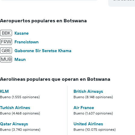
Aeropuertos populares en Botswana
BBK
Kasane
FRW
Francistown
GBE
Gaborone Sir Seretse Khama
MUB
Maun
Aerolíneas populares que operan en Botswana
KLM
British Airways
Bueno (1.555 opiniones)
Bueno (8.148 opiniones)
Turkish Airlines
Air France
Bueno (4.468 opiniones)
Bueno (1.637 opiniones)
Qatar Airways
United Airlines
Bueno (3.740 opiniones)
Bueno (10.075 opiniones)