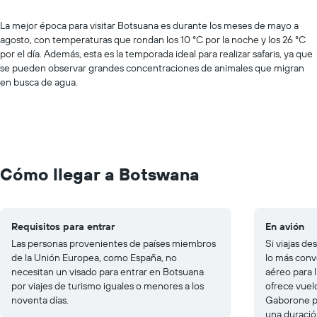
La mejor época para visitar Botsuana es durante los meses de mayo a
agosto, con temperaturas que rondan los 10 °C por la noche y los 26 °C
por el día. Además, esta es la temporada ideal para realizar safaris, ya que
se pueden observar grandes concentraciones de animales que migran
en busca de agua.
Cómo llegar a Botswana
Requisitos para entrar
En avión
Las personas provenientes de países miembros
Si viajas d
de la Unión Europea, como España, no
lo más conve
necesitan un visado para entrar en Botsuana
aéreo para 
por viajes de turismo iguales o menores a los
ofrece vuel
noventa días.
Gaborone p
una duració