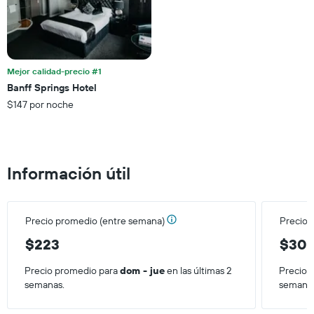
calculado
eje
a
Y
partir
que
de
indica
los
el
últimos
Mejor calidad-precio #1
precio
3 días.
Banff Springs Hotel
promedio
$147 por noche
de
una
habitación
Información útil
Precio promedio (entre semana)
Precio 
$223
$30
Precio promedio para
dom - jue
en las últimas 2
Precio 
semanas.
semana