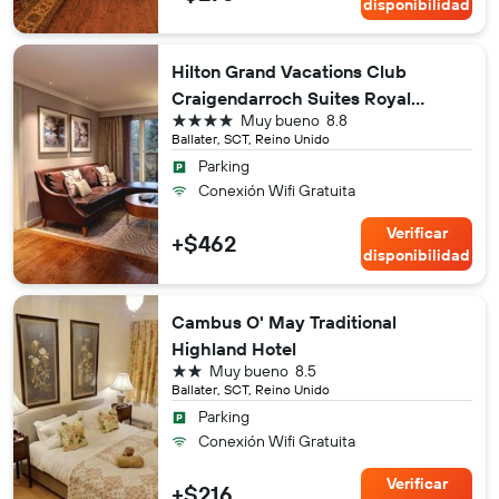
disponibilidad
Hilton Grand Vacations Club
Craigendarroch Suites Royal
4 estrellas
Muy bueno
8.8
Deeside
Ballater, SCT, Reino Unido
Parking
Conexión Wifi Gratuita
Verificar
+$462
disponibilidad
Cambus O' May Traditional
Highland Hotel
2 estrellas
Muy bueno
8.5
Ballater, SCT, Reino Unido
Parking
Conexión Wifi Gratuita
Verificar
+$216