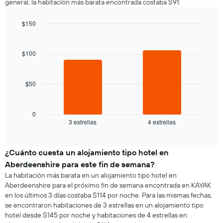
general, la habitación más barata encontrada costaba $91.
cada
indica
día
el
de
$150
precio
la
Bar
promedio
Chart
semana
graphic.
chart
de
El
with
$100
una
2
gráfico
habitación
bars.
muestra
1
$50
El
eje
siguiente
X
gráfico
que
muestra
0
indica
3 estrellas
4 estrellas
el
End
los
of
precio
días
interactive
promedio
chart
de
de
¿Cuánto cuesta un alojamiento tipo hotel en
la
una
semana.
Aberdeenshire para este fin de semana?
habitación
El
La habitación más barata en un alojamiento tipo hotel en
para
gráfico
Aberdeenshire para el próximo fin de semana encontrada en KAYAK
esta
muestra
en los últimos 3 días costaba $114 por noche. Para las mismas fechas,
noche,
1
se encontraron habitaciones de 3 estrellas en un alojamiento tipo
calculado
eje
hotel desde $145 por noche y habitaciones de 4 estrellas en
a
Y