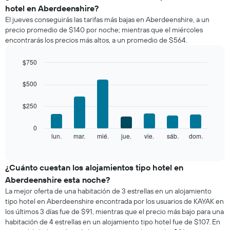
precio
hotel en Aberdeenshire?
promedio
El jueves conseguirás las tarifas más bajas en Aberdeenshire, a un
de
precio promedio de $140 por noche; mientras que el miércoles
una
encontrarás los precios más altos, a un promedio de $564.
habitación
por
mes
$750
El
Bar
Chart
gráfico
graphic.
chart
$500
with
muestra
7
1
$250
bars.
eje
X
El
0
que
siguiente
lun.
mar.
mié.
jue.
vie.
sáb.
dom.
End
indica
of
gráfico
los
interactive
muestra
chart
meses.
el
¿Cuánto cuestan los alojamientos tipo hotel en
El
precio
gráfico
Aberdeenshire esta noche?
promedio
muestra
La mejor oferta de una habitación de 3 estrellas en un alojamiento
de
1
tipo hotel en Aberdeenshire encontrada por los usuarios de KAYAK en
una
eje
los últimos 3 días fue de $91, mientras que el precio más bajo para una
habitación
Y
habitación de 4 estrellas en un alojamiento tipo hotel fue de $107. En
por
que