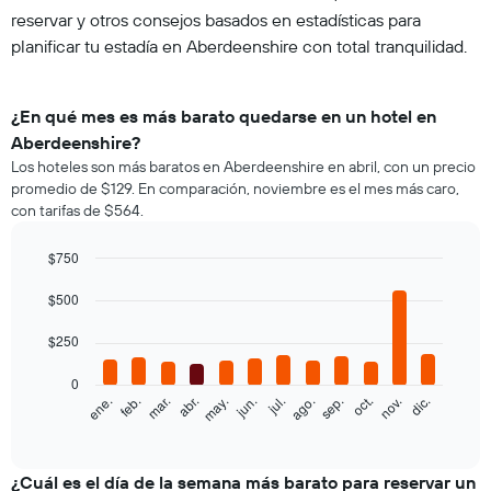
reservar y otros consejos basados en estadísticas para
planificar tu estadía en Aberdeenshire con total tranquilidad.
¿En qué mes es más barato quedarse en un hotel en
Aberdeenshire?
Los hoteles son más baratos en Aberdeenshire en abril, con un precio
promedio de $129. En comparación, noviembre es el mes más caro,
con tarifas de $564.
$750
Bar
Chart
graphic.
$500
chart
with
12
$250
bars.
0
El
feb.
may.
ago.
nov.
ene.
abr.
jul.
oct.
mar.
jun.
sep.
dic.
siguiente
End
of
gráfico
interactive
muestra
chart
el
¿Cuál es el día de la semana más barato para reservar un