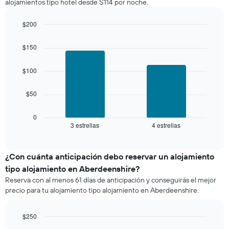
alojamientos tipo hotel desde $114 por noche.
partir
que
de
indica
los
$200
el
últimos
Bar
precio
Chart
3 días
graphic.
chart
promedio
$150
with
y
de
2
agrupado
una
bars.
$100
por
habitación
número
El
de
$50
siguiente
estrellas
gráfico
El
muestra
0
gráfico
3 estrellas
4 estrellas
el
End
muestra
of
precio
interactive
1
promedio
chart
eje
de
¿Con cuánta anticipación debo reservar un alojamiento
X
una
tipo alojamiento en Aberdeenshire?
que
habitación
indica
Reserva con al menos 61 días de anticipación y conseguirás el mejor
para
las
precio para tu alojamiento tipo alojamiento en Aberdeenshire.
este
categorías
fin
de
de
$250
los
semana,
hoteles
Line
Chart