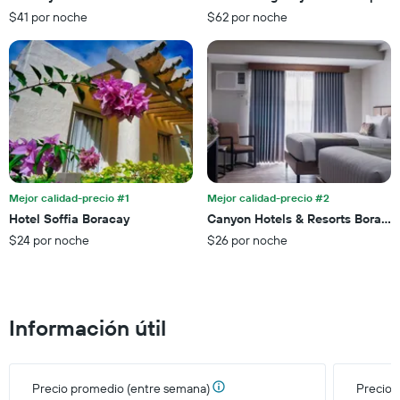
de
faltan
$41 por noche
$62 por noche
una
para
habitación
la
para
estadía
este
El
fin
gráfico
de
muestra
semana,
1
calculado
eje
a
Y
partir
que
de
Mejor calidad-precio #1
Mejor calidad-precio #2
indica
los
el
Hotel Soffia Boracay
Canyon Hotels & Resorts Boraca
últimos
precio
$24 por noche
$26 por noche
3 días.
promedio
de
una
habitación
Información útil
Precio promedio (entre semana)
Precio 