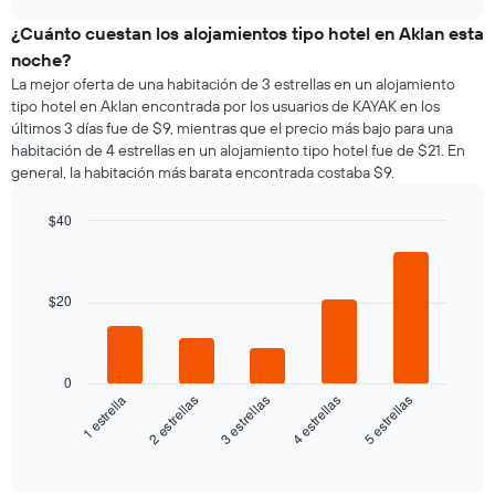
estrellas.
muestra
chart
meses.
El
el
¿Cuánto cuestan los alojamientos tipo hotel en Aklan esta
El
gráfico
precio
gráfico
noche?
muestra
promedio
muestra
La mejor oferta de una habitación de 3 estrellas en un alojamiento
1
de
1
tipo hotel en Aklan encontrada por los usuarios de KAYAK en los
eje
una
eje
últimos 3 días fue de $9, mientras que el precio más bajo para una
X
habitación
Y
que
habitación de 4 estrellas en un alojamiento tipo hotel fue de $21. En
por
que
indica
general, la habitación más barata encontrada costaba $9.
cada
indica
el
día
el
precio
de
$40
precio
promedio
la
Bar
promedio
Chart
de
semana
graphic.
chart
de
una
El
with
una
habitación
5
gráfico
$20
habitación
bars.
doble,
muestra
calculado
1
El
a
eje
siguiente
partir
0
X
gráfico
3 estrellas
4 estrellas
5 estrellas
1 estrella
2 estrellas
de
que
muestra
los
indica
el
End
últimos
los
of
precio
3 días
días
interactive
promedio
chart
de