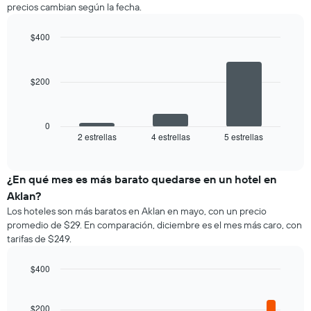
precios cambian según la fecha.
$400
Bar
Chart
graphic.
chart
with
$200
3
bars.
El
0
siguiente
2 estrellas
4 estrellas
5 estrellas
End
of
gráfico
interactive
muestra
chart
el
¿En qué mes es más barato quedarse en un hotel en
precio
Aklan?
promedio
Los hoteles son más baratos en Aklan en mayo, con un precio
de
promedio de $29. En comparación, diciembre es el mes más caro, con
una
tarifas de $249.
habitación
doble,
calculado
$400
a
Bar
Chart
partir
graphic.
chart
with
de
$200