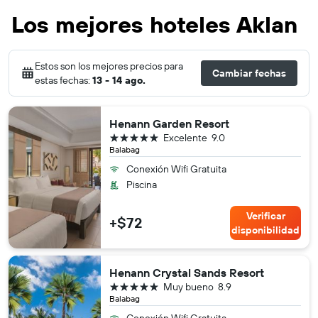
Los mejores hoteles Aklan
Estos son los mejores precios para
Cambiar fechas
estas fechas:
13 - 14 ago.
Henann Garden Resort
5 estrellas
Excelente
9.0
Balabag
Conexión Wifi Gratuita
Piscina
Verificar
+$72
disponibilidad
Henann Crystal Sands Resort
5 estrellas
Muy bueno
8.9
Balabag
Conexión Wifi Gratuita