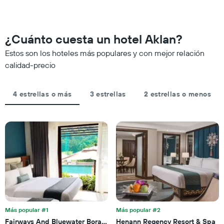
habitación
habitación
1
para
a
eje
esta
medida
X
noche,
que
¿Cuánto cuesta un hotel Aklan?
que
calculado
se
indica
a
acerca
Estos son los hoteles más populares y con mejor relación
las
partir
la
calidad-precio
categorías
de
fecha
de
los
de
los
últimos
la
hoteles
4 estrellas o más
3 estrellas
2 estrellas o menos
3 días
estadía
por
El
estrellas.
gráfico
El
muestra
gráfico
1
muestra
eje
1
X
eje
que
X
indica
que
la
indica
cantidad
el
de
precio
Más popular #1
Más popular #2
días
promedio
Fairways And Bluewater Boracay
Henann Regency Resort & Spa
que