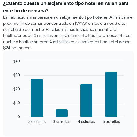
de
¿Cuánto cuesta un alojamiento tipo hotel en Aklan para
la
una
semana.
este fin de semana?
habitación
El
La habitación más barata en un alojamiento tipo hotel en Aklan para el
para
gráfico
próximo fin de semana encontrada en KAYAK en los últimos 3 días
esta
muestra
costaba $5 por noche. Para las mismas fechas, se encontraron
noche,
1
habitaciones de 3 estrellas en un alojamiento tipo hotel desde $5 por
calculado
eje
noche y habitaciones de 4 estrellas en alojamientos tipo hotel desde
a
Y
$24 por noche.
partir
que
de
indica
los
$40
el
últimos
Bar
precio
Chart
3 días
graphic.
chart
promedio
$30
with
y
de
4
agrupado
una
bars.
$20
por
habitación
número
El
de
$10
siguiente
estrellas
gráfico
El
muestra
0
gráfico
2 estrellas
3 estrellas
4 estrellas
5 estrellas
el
End
muestra
of
precio
interactive
1
promedio
chart
eje