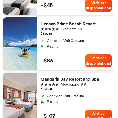
Verificar
+$45
disponibilidad
Henann Prime Beach Resort
5 estrellas
Excelente
9.1
Balabag
Conexión Wifi Gratuita
Piscina
Verificar
+$86
disponibilidad
Mandarin Bay Resort and Spa
5 estrellas
Muy bueno
8.9
Balabag
Conexión Wifi Gratuita
Piscina
Verificar
+$107