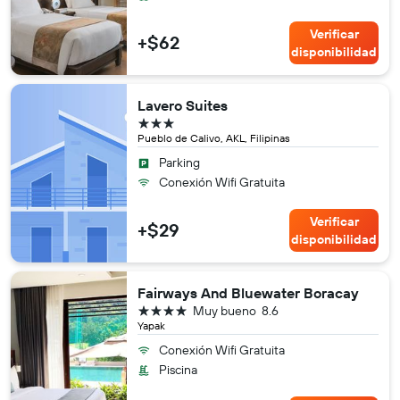
Verificar
+$62
disponibilidad
Lavero Suites
3 estrellas
Pueblo de Calivo, AKL, Filipinas
Parking
Conexión Wifi Gratuita
Verificar
+$29
disponibilidad
Fairways And Bluewater Boracay
4 estrellas
Muy bueno
8.6
Yapak
Conexión Wifi Gratuita
Piscina