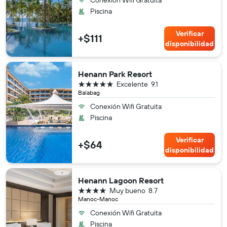
Piscina
Verificar
+$111
disponibilidad
Henann Park Resort
5 estrellas
Excelente
9.1
Balabag
Conexión Wifi Gratuita
Piscina
Verificar
+$64
disponibilidad
Henann Lagoon Resort
4 estrellas
Muy bueno
8.7
Manoc-Manoc
Conexión Wifi Gratuita
Piscina