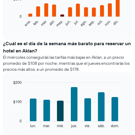
12
los
bars.
últimos
3 días
0
El
feb.
may.
ago.
nov.
ene.
abr.
jul.
oct.
mar.
jun.
sep.
dic.
y
siguiente
End
agrupado
of
gráfico
por
interactive
muestra
chart
cantidad
el
¿Cuál es el día de la semana más barato para reservar un
de
precio
estrellas
hotel en Aklan?
promedio
El
El miércoles conseguirás las tarifas más bajas en Aklan, a un precio
de
gráfico
promedio de $108 por noche; mientras que el jueves encontrarás los
una
muestra
precios más altos, a un promedio de $178.
habitación
1
por
eje
mes
$200
X
El
Bar
Chart
que
gráfico
graphic.
chart
indica
with
muestra
las
$100
7
1
categorías
bars.
eje
de
X
los
El
0
que
hoteles
siguiente
lun.
mar.
mié.
jue.
vie.
sáb.
dom.
End
indica
por
of
gráfico
los
interactive