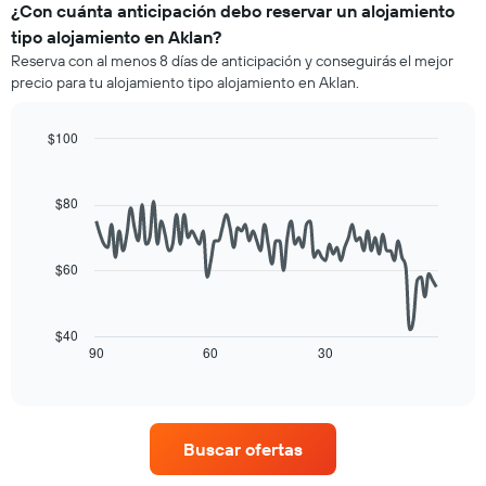
de
¿Con cuánta anticipación debo reservar un alojamiento
X
una
tipo alojamiento en Aklan?
que
habitación
indica
Reserva con al menos 8 días de anticipación y conseguirás el mejor
para
las
precio para tu alojamiento tipo alojamiento en Aklan.
este
categorías
fin
de
de
$100
los
semana,
hoteles
Line
Chart
calculado
graphic.
chart
por
a
with
estrellas.
$80
90
partir
El
data
de
gráfico
points.
los
muestra
$60
últimos
1
El
3 días
eje
siguiente
y
X
cuadro
$40
agrupado
que
muestra
90
60
30
End
por
indica
of
cómo
número
interactive
el
varía
chart
de
precio
el
estrellas
promedio
precio
El
Buscar ofertas
de
de
gráfico
una
una
muestra