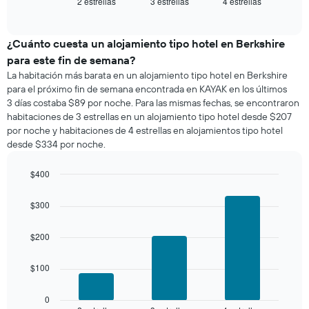
2 estrellas
3 estrellas
4 estrellas
el
End
of
precio
interactive
promedio
chart
de
¿Cuánto cuesta un alojamiento tipo hotel en Berkshire
una
para este fin de semana?
habitación
La habitación más barata en un alojamiento tipo hotel en Berkshire
para
para el próximo fin de semana encontrada en KAYAK en los últimos
esta
3 días costaba $89 por noche. Para las mismas fechas, se encontraron
noche,
habitaciones de 3 estrellas en un alojamiento tipo hotel desde $207
calculado
por noche y habitaciones de 4 estrellas en alojamientos tipo hotel
a
desde $334 por noche.
partir
de
los
$400
últimos
Bar
Chart
3 días
graphic.
chart
$300
with
y
3
agrupado
bars.
$200
por
número
El
de
$100
siguiente
estrellas
gráfico
El
muestra
0
gráfico