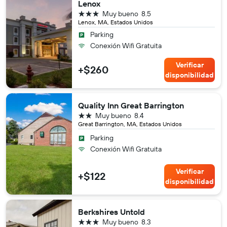
Lenox
3 estrellas
Muy bueno
8.5
Lenox, MA, Estados Unidos
Parking
Conexión Wifi Gratuita
Verificar
+$260
disponibilidad
Quality Inn Great Barrington
2 estrellas
Muy bueno
8.4
Great Barrington, MA, Estados Unidos
Parking
Conexión Wifi Gratuita
Verificar
+$122
disponibilidad
Berkshires Untold
3 estrellas
Muy bueno
8.3