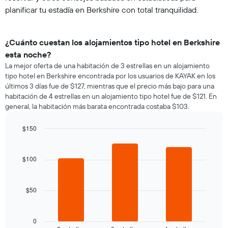
planificar tu estadía en Berkshire con total tranquilidad.
¿Cuánto cuestan los alojamientos tipo hotel en Berkshire
esta noche?
La mejor oferta de una habitación de 3 estrellas en un alojamiento
tipo hotel en Berkshire encontrada por los usuarios de KAYAK en los
últimos 3 días fue de $127, mientras que el precio más bajo para una
habitación de 4 estrellas en un alojamiento tipo hotel fue de $121. En
general, la habitación más barata encontrada costaba $103.
$150
Bar
Chart
graphic.
chart
with
$100
3
bars.
$50
El
siguiente
gráfico
muestra
0