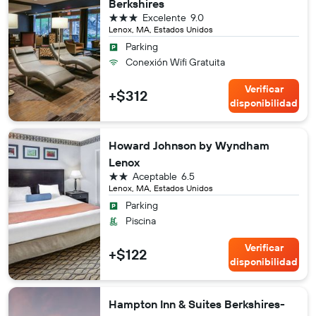
Berkshires
3 estrellas
Excelente
9.0
Lenox, MA, Estados Unidos
Parking
Conexión Wifi Gratuita
Verificar
+$312
disponibilidad
Howard Johnson by Wyndham
Lenox
2 estrellas
Aceptable
6.5
Lenox, MA, Estados Unidos
Parking
Piscina
Verificar
+$122
disponibilidad
Hampton Inn & Suites Berkshires-