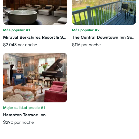
promedio
El
de
gráfico
una
muestra
habitación
1
para
eje
esta
Más popular #1
Más popular #2
X
noche,
Miraval Berkshires Resort & Spa Adults Only
The Central Downtown Inn Suite
que
calculado
$2.048 por noche
$116 por noche
indica
a
las
partir
categorías
de
de
los
los
últimos
hoteles
3 días
por
estrellas.
El
gráfico
muestra
Mejor calidad-precio #1
1
Hampton Terrace Inn
eje
X
$290 por noche
que
indica