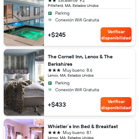
Excelente
9.2
Pittsfield, MA, Estados Unidos
Parking
Conexión Wifi Gratuita
Verificar
+$245
disponibilidad
The Cornell Inn, Lenox & The
Berkshires
3 estrellas
Muy bueno
8.6
Lenox, MA, Estados Unidos
Parking
Conexión Wifi Gratuita
Verificar
+$433
disponibilidad
Whistler`s Inn Bed & Breakfast
3 estrellas
Muy bueno
8.1
Lenox, MA, Estados Unidos