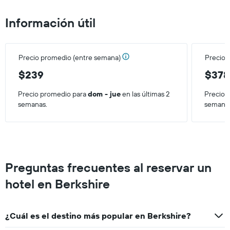
el
precio
Información útil
promedio
de
una
habitación
Precio promedio (entre semana)
Precio 
para
este
$239
$378
fin
de
Precio promedio para
dom - jue
en las últimas 2
Precio 
semana,
semanas.
semana
calculado
a
partir
de
los
últimos
Preguntas frecuentes al reservar un
3 días.
hotel en Berkshire
¿Cuál es el destino más popular en Berkshire?