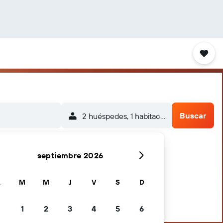
Buscar
2 huéspedes, 1 habitación
septiembre 2026
L
M
M
J
V
S
D
1
2
3
4
5
6