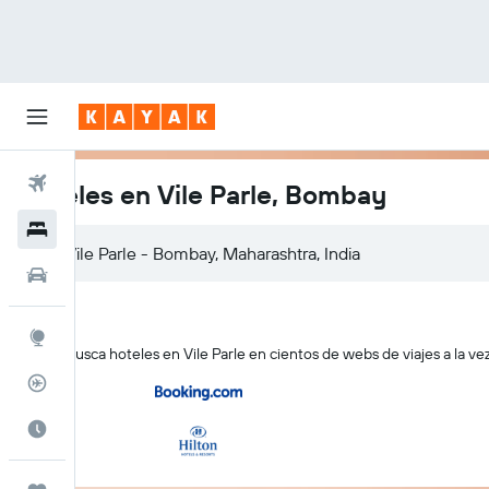
Vuelos
Hoteles en Vile Parle, Bombay
Hoteles
Autos
Explore
KAYAK busca hoteles en Vile Parle en cientos de webs de viajes a la ve
Rastreador
Cuándo ir