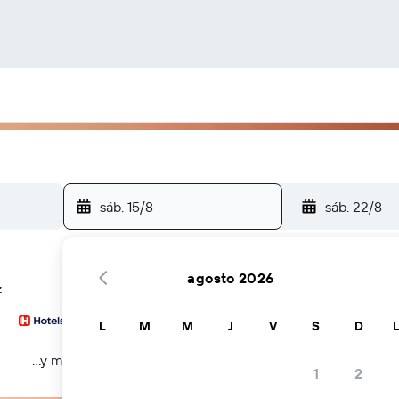
sáb. 15/8
-
sáb. 22/8
agosto 2026
z
L
M
M
J
V
S
D
...y más
1
2