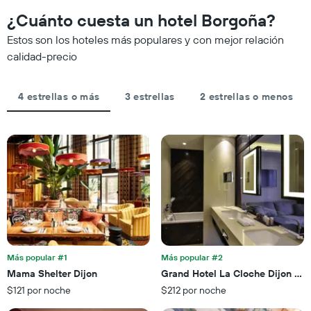
X
noche,
que
¿Cuánto cuesta un hotel Borgoña?
que
calculado
se
indica
a
acerca
Estos son los hoteles más populares y con mejor relación
las
partir
la
calidad-precio
categorías
de
fecha
de
los
de
los
últimos
la
hoteles
4 estrellas o más
3 estrellas
2 estrellas o menos
3 días
estadía
por
El
estrellas.
gráfico
El
muestra
gráfico
1
muestra
eje
1
X
eje
que
X
indica
que
la
indica
cantidad
el
de
precio
Más popular #1
Más popular #2
días
promedio
Mama Shelter Dijon
Grand Hotel La Cloche Dijon - M
que
de
faltan
$121 por noche
$212 por noche
una
para
habitación