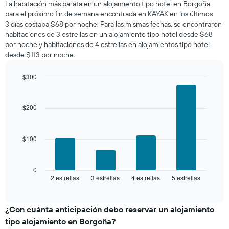
La habitación más barata en un alojamiento tipo hotel en Borgoña
para
para el próximo fin de semana encontrada en KAYAK en los últimos
esta
3 días costaba $68 por noche. Para las mismas fechas, se encontraron
noche,
habitaciones de 3 estrellas en un alojamiento tipo hotel desde $68
calculado
por noche y habitaciones de 4 estrellas en alojamientos tipo hotel
a
desde $113 por noche.
partir
de
los
$300
últimos
Bar
Chart
3 días
graphic.
chart
with
y
$200
4
agrupado
bars.
por
número
$100
El
de
siguiente
estrellas
gráfico
El
muestra
0
gráfico
2 estrellas
3 estrellas
4 estrellas
5 estrellas
el
End
muestra
of
precio
interactive
1
promedio
chart
eje
de
¿Con cuánta anticipación debo reservar un alojamiento
X
una
tipo alojamiento en Borgoña?
que
habitación