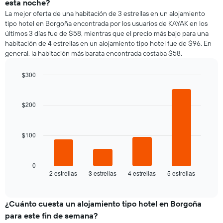
esta noche?
La mejor oferta de una habitación de 3 estrellas en un alojamiento
tipo hotel en Borgoña encontrada por los usuarios de KAYAK en los
últimos 3 días fue de $58, mientras que el precio más bajo para una
habitación de 4 estrellas en un alojamiento tipo hotel fue de $96. En
general, la habitación más barata encontrada costaba $58.
$300
Bar
Chart
graphic.
chart
with
$200
4
bars.
$100
El
siguiente
gráfico
muestra
0
2 estrellas
3 estrellas
4 estrellas
5 estrellas
el
End
of
precio
interactive
promedio
chart
de
¿Cuánto cuesta un alojamiento tipo hotel en Borgoña
una
para este fin de semana?
habitación