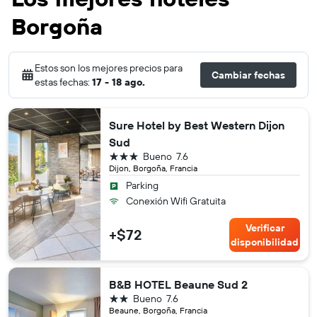
Borgoña
Estos son los mejores precios para
Cambiar fechas
estas fechas:
17 - 18 ago.
Sure Hotel by Best Western Dijon
Sud
3 estrellas
Bueno
7.6
Dijon, Borgoña, Francia
Parking
Conexión Wifi Gratuita
Verificar
+$72
disponibilidad
B&B HOTEL Beaune Sud 2
2 estrellas
Bueno
7.6
Beaune, Borgoña, Francia