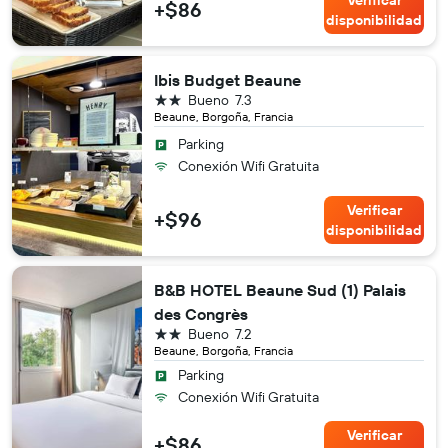
Verificar
+$86
disponibilidad
Ibis Budget Beaune
2 estrellas
Bueno
7.3
Beaune, Borgoña, Francia
Parking
Conexión Wifi Gratuita
Verificar
+$96
disponibilidad
B&B HOTEL Beaune Sud (1) Palais
des Congrès
2 estrellas
Bueno
7.2
Beaune, Borgoña, Francia
Parking
Conexión Wifi Gratuita
Verificar
+$86