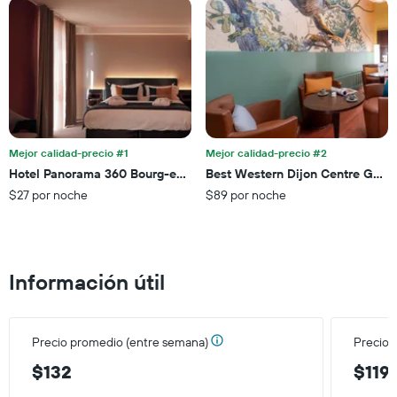
la
para
estadía
este
El
fin
gráfico
de
muestra
semana,
1
calculado
eje
a
Y
partir
que
de
Mejor calidad-precio #1
Mejor calidad-precio #2
indica
los
el
Hotel Panorama 360 Bourg-en-Bresse
Best Western Dijon Centre Gare
últimos
precio
$27 por noche
$89 por noche
3 días.
promedio
de
una
habitación
Información útil
Precio promedio (entre semana)
Precio 
$132
$119