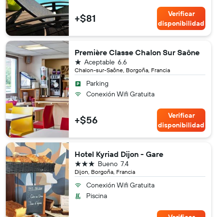
Verificar
+$81
disponibilidad
Première Classe Chalon Sur Saône
1 estrella
Aceptable
6.6
Chalon-sur-Saône, Borgoña, Francia
Parking
Conexión Wifi Gratuita
Verificar
+$56
disponibilidad
Hotel Kyriad Dijon - Gare
3 estrellas
Bueno
7.4
Dijon, Borgoña, Francia
Conexión Wifi Gratuita
Piscina