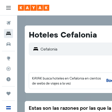
Vuelos
Hoteles Cefalonia
Hoteles
Autos
Explore
Rastreador
KAYAK busca hoteles en Cefalonia en cientos
Cuándo ir
de webs de viajes a la vez
Trips
Estas son las razones por las que l
Español