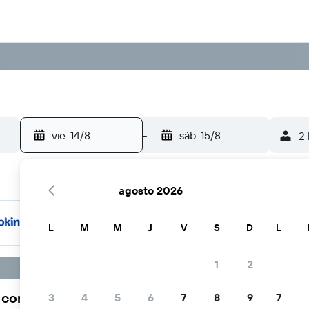
vie. 14/8
-
sáb. 15/8
2 
agosto 2026
L
M
M
J
V
S
D
L
1
2
a comunidad viajera elige KAYAK
3
4
5
6
7
8
9
7