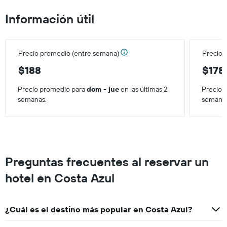
precio
Información útil
promedio
de
una
habitación
Precio promedio (entre semana)
Precio 
para
este
$188
$178
fin
de
Precio promedio para
dom - jue
en las últimas 2
Precio 
semana,
semanas.
semana
calculado
a
partir
de
los
últimos
Preguntas frecuentes al reservar un
3 días.
hotel en Costa Azul
¿Cuál es el destino más popular en Costa Azul?