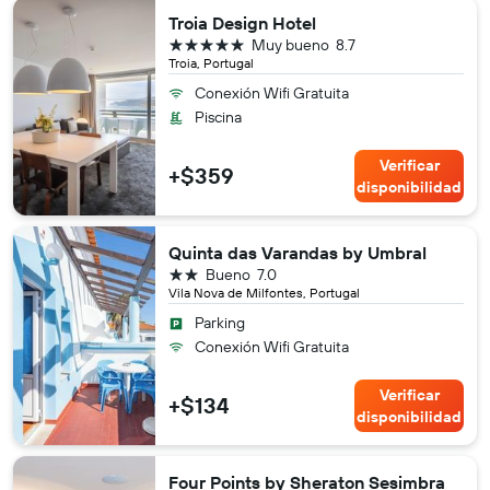
Troia Design Hotel
5 estrellas
Muy bueno
8.7
Troia, Portugal
Conexión Wifi Gratuita
Piscina
Verificar
+$359
disponibilidad
Quinta das Varandas by Umbral
2 estrellas
Bueno
7.0
Vila Nova de Milfontes, Portugal
Parking
Conexión Wifi Gratuita
Verificar
+$134
disponibilidad
Four Points by Sheraton Sesimbra