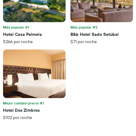
El
de
gráfico
una
muestra
habitación
1
para
eje
esta
Más popular #1
Más popular #2
X
noche,
Hotel Casa Palmela
B&b Hotel Sado Setúbal
que
calculado
$266 por noche
$71 por noche
indica
a
las
partir
categorías
de
de
los
los
últimos
hoteles
3 días
por
estrellas.
El
gráfico
muestra
Mejor calidad-precio #1
1
Hotel Dos Zimbros
eje
X
$102 por noche
que
indica
el