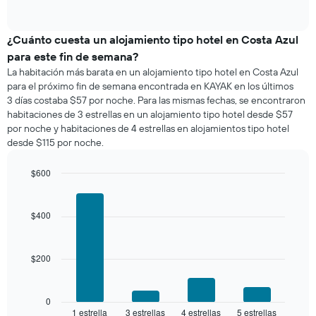
of
precio
interactive
promedio
chart
de
¿Cuánto cuesta un alojamiento tipo hotel en Costa Azul
una
para este fin de semana?
habitación
La habitación más barata en un alojamiento tipo hotel en Costa Azul
para
para el próximo fin de semana encontrada en KAYAK en los últimos
esta
3 días costaba $57 por noche. Para las mismas fechas, se encontraron
noche,
habitaciones de 3 estrellas en un alojamiento tipo hotel desde $57
calculado
por noche y habitaciones de 4 estrellas en alojamientos tipo hotel
a
desde $115 por noche.
partir
de
los
$600
últimos
Bar
Chart
3 días
graphic.
chart
with
y
$400
4
agrupado
bars.
por
número
$200
El
de
siguiente
estrellas
gráfico
El
muestra
0
gráfico
1 estrella
3 estrellas
4 estrellas
5 estrellas
el
End