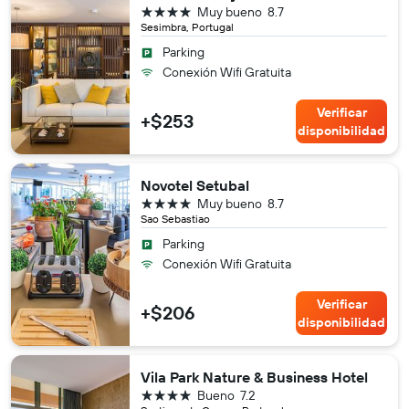
4 estrellas
Muy bueno
8.7
Sesimbra, Portugal
Parking
Conexión Wifi Gratuita
Verificar
+$253
disponibilidad
Novotel Setubal
4 estrellas
Muy bueno
8.7
Sao Sebastiao
Parking
Conexión Wifi Gratuita
Verificar
+$206
disponibilidad
Vila Park Nature & Business Hotel
4 estrellas
Bueno
7.2