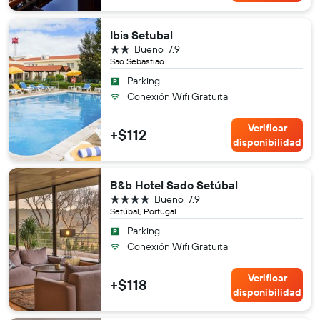
Ibis Setubal
2 estrellas
Bueno
7.9
Sao Sebastiao
Parking
Conexión Wifi Gratuita
Verificar
+$112
disponibilidad
B&b Hotel Sado Setúbal
4 estrellas
Bueno
7.9
Setúbal, Portugal
Parking
Conexión Wifi Gratuita
Verificar
+$118
disponibilidad