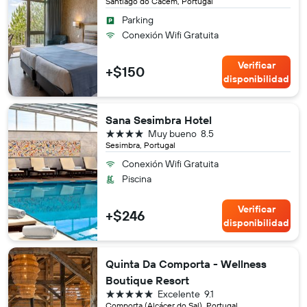
Santiago do Cacem, Portugal
Parking
Conexión Wifi Gratuita
Verificar
+$150
disponibilidad
Sana Sesimbra Hotel
4 estrellas
Muy bueno
8.5
Sesimbra, Portugal
Conexión Wifi Gratuita
Piscina
Verificar
+$246
disponibilidad
Quinta Da Comporta - Wellness
Boutique Resort
5 estrellas
Excelente
9.1
Comporta (Alcácer do Sal), Portugal