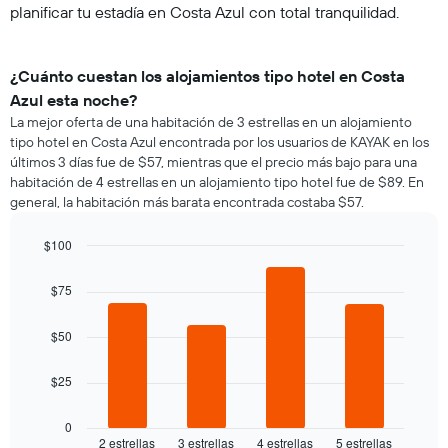
planificar tu estadía en Costa Azul con total tranquilidad.
¿Cuánto cuestan los alojamientos tipo hotel en Costa
Azul esta noche?
La mejor oferta de una habitación de 3 estrellas en un alojamiento
tipo hotel en Costa Azul encontrada por los usuarios de KAYAK en los
últimos 3 días fue de $57, mientras que el precio más bajo para una
habitación de 4 estrellas en un alojamiento tipo hotel fue de $89. En
general, la habitación más barata encontrada costaba $57.
$100
Bar
Chart
graphic.
chart
$75
with
4
bars.
$50
El
$25
siguiente
gráfico
muestra
0
2 estrellas
3 estrellas
4 estrellas
5 estrellas
el
End