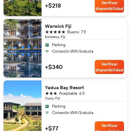
Verificar
+$218
disponibilidad
Warwick Fiji
5 estrellas
Bueno
7.9
Korolevu, Fiji
Parking
Conexión Wifi Gratuita
Verificar
+$340
disponibilidad
Yadua Bay Resort
3 estrellas
Aceptable
6.5
Cuvu, Fiji
Parking
Conexión Wifi Gratuita
Verificar
+$77