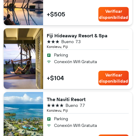
Verificar
+$505
disponibilidad
Fiji Hideaway Resort & Spa
3 estrellas
Bueno
7.3
Korolevu, Fiji
Parking
Conexión Wifi Gratuita
Verificar
+$104
disponibilidad
The Naviti Resort
4 estrellas
Bueno
7.7
Korolevu, Fiji
Parking
Conexión Wifi Gratuita