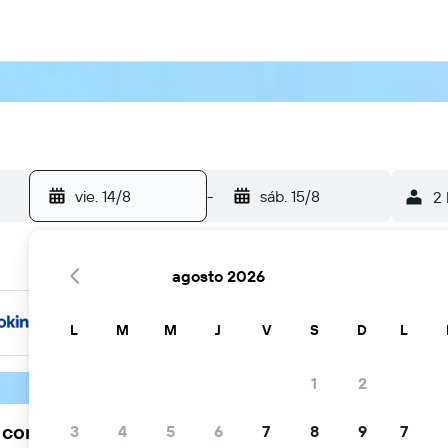
vie. 14/8
-
sáb. 15/8
2 
agosto 2026
L
M
M
J
V
S
D
L
1
2
a comunidad viajera elige KAYAK
3
4
5
6
7
8
9
7