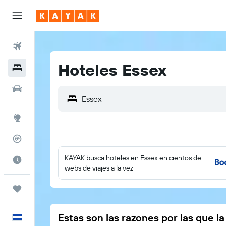
Vuelos
Hoteles Essex
Hoteles
Autos
Explore
Rastreador
KAYAK busca hoteles en Essex en cientos de
Cuándo ir
webs de viajes a la vez
Trips
Estas son las razones por las que l
Español