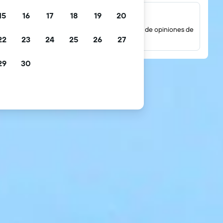
15
16
17
18
19
20
Millones de opiniones
Mira las puntuaciones basadas en millones de opiniones de
22
23
24
25
26
27
huéspedes reales.
29
30