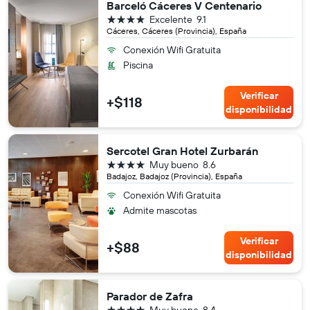
Barceló Cáceres V Centenario
4 estrellas
Excelente
9.1
Cáceres, Cáceres (Provincia), España
Conexión Wifi Gratuita
Piscina
Verificar
+$118
disponibilidad
Sercotel Gran Hotel Zurbarán
4 estrellas
Muy bueno
8.6
Badajoz, Badajoz (Provincia), España
Conexión Wifi Gratuita
Admite mascotas
Verificar
+$88
disponibilidad
Parador de Zafra
4 estrellas
Muy bueno
8.4