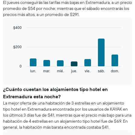
El jueves conseguirás las tarifas más bajas en Extremadura, a un precio
de
promedio de $54 por noche; mientras que el sábado encontrarás los
una
precios más altos, a un promedio de $291.
habitación
por
mes
$400
El
Bar
Chart
gráfico
graphic.
chart
with
muestra
$200
7
1
bars.
eje
X
El
0
que
siguiente
lun.
mar.
mié.
jue.
vie.
sáb.
dom.
End
indica
of
gráfico
los
interactive
muestra
chart
meses.
el
¿Cuánto cuestan los alojamientos tipo hotel en
El
precio
gráfico
Extremadura esta noche?
promedio
muestra
La mejor oferta de una habitación de 3 estrellas en un alojamiento
de
1
tipo hotel en Extremadura encontrada por los usuarios de KAYAK en
una
eje
los últimos 3 días fue de $41, mientras que el precio más bajo para una
habitación
Y
habitación de 4 estrellas en un alojamiento tipo hotel fue de $69. En
por
que
general, la habitación más barata encontrada costaba $41.
cada
indica
día