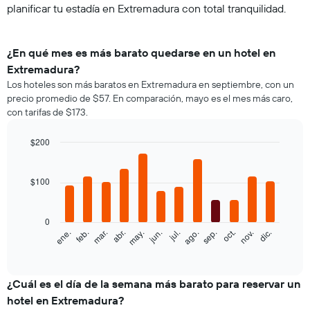
planificar tu estadía en Extremadura con total tranquilidad.
¿En qué mes es más barato quedarse en un hotel en
Extremadura?
Los hoteles son más baratos en Extremadura en septiembre, con un
precio promedio de $57. En comparación, mayo es el mes más caro,
con tarifas de $173.
$200
Bar
Chart
graphic.
chart
with
$100
12
bars.
0
El
feb.
may.
ago.
nov.
ene.
abr.
jul.
oct.
mar.
jun.
sep.
dic.
siguiente
End
of
gráfico
interactive
muestra
chart
el
¿Cuál es el día de la semana más barato para reservar un
precio
hotel en Extremadura?
promedio