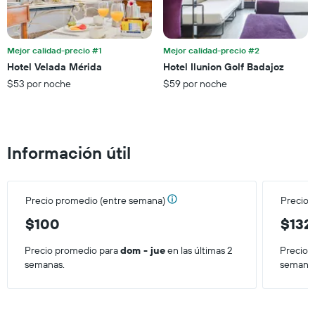
Y
partir
que
de
indica
los
el
últimos
Mejor calidad-precio #1
Mejor calidad-precio #2
precio
3 días.
Hotel Velada Mérida
Hotel Ilunion Golf Badajoz
promedio
$53 por noche
$59 por noche
de
una
habitación
Información útil
Precio promedio (entre semana)
Precio 
$100
$132
Precio promedio para
dom - jue
en las últimas 2
Precio 
semanas.
semana