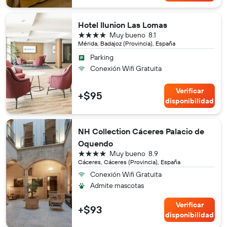
Hotel Ilunion Las Lomas
4 estrellas
Muy bueno
8.1
Mérida, Badajoz (Provincia), España
Parking
Conexión Wifi Gratuita
Verificar
+$95
disponibilidad
NH Collection Cáceres Palacio de
Oquendo
4 estrellas
Muy bueno
8.9
Cáceres, Cáceres (Provincia), España
Conexión Wifi Gratuita
Admite mascotas
Verificar
+$93
disponibilidad