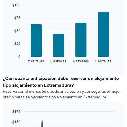
indica
los
$100
el
últimos
Bar
precio
Chart
3 días
graphic.
chart
promedio
$75
with
y
de
4
agrupado
una
bars.
$50
por
habitación
número
El
de
$25
siguiente
estrellas
gráfico
El
muestra
0
gráfico
2 estrellas
3 estrellas
4 estrellas
5 estrellas
el
End
muestra
of
precio
interactive
1
promedio
chart
eje
de
¿Con cuánta anticipación debo reservar un alojamiento
X
una
tipo alojamiento en Extremadura?
que
habitación
indica
Reserva con al menos 66 días de anticipación y conseguirás el mejor
para
las
precio para tu alojamiento tipo alojamiento en Extremadura.
este
categorías
fin
de
de
$175
los
semana,
hoteles
Line
Chart
calculado
$150
graphic.
chart
por
a
with