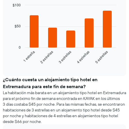
el
de
$100
precio
la
Bar
promedio
Chart
semana
graphic.
chart
de
El
with
una
5
gráfico
$50
habitación
bars.
muestra
1
El
eje
siguiente
0
X
gráfico
3 estrellas
5 estrellas
2 estrellas
4 estrellas
1 estrella
que
muestra
indica
el
End
los
of
precio
días
interactive
promedio
chart
de
de
¿Cuánto cuesta un alojamiento tipo hotel en
la
una
semana.
Extremadura para este fin de semana?
habitación
El
La habitación más barata en un alojamiento tipo hotel en Extremadura
para
gráfico
para el próximo fin de semana encontrada en KAYAK en los últimos
esta
muestra
3 días costaba $45 por noche. Para las mismas fechas, se encontraron
noche,
1
habitaciones de 3 estrellas en un alojamiento tipo hotel desde $45
calculado
eje
por noche y habitaciones de 4 estrellas en alojamientos tipo hotel
a
Y
desde $66 por noche.
partir
que
de