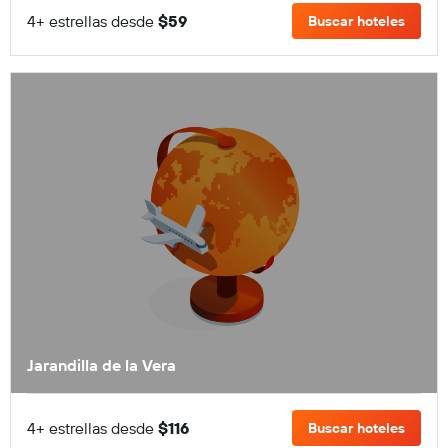
4+ estrellas desde
$59
Buscar hoteles
Jarandilla de la Vera
4+ estrellas desde
$116
Buscar hoteles