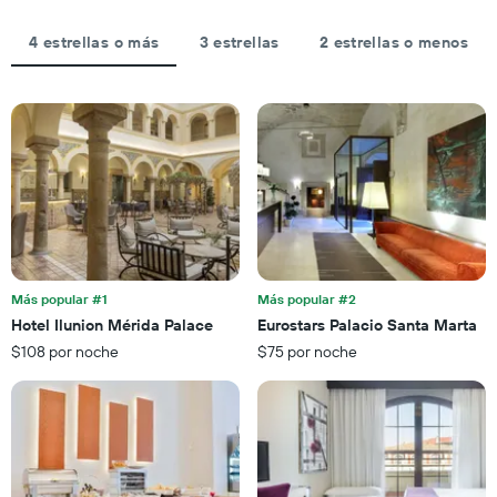
hoteles
3 días
estadía
por
El
4 estrellas o más
3 estrellas
2 estrellas o menos
estrellas.
gráfico
El
muestra
gráfico
1
muestra
eje
1
X
eje
que
X
indica
que
la
indica
cantidad
el
de
precio
días
promedio
que
de
Más popular #1
Más popular #2
faltan
una
Hotel Ilunion Mérida Palace
Eurostars Palacio Santa Marta
para
habitación
$108 por noche
$75 por noche
la
para
estadía
este
El
fin
gráfico
de
muestra
semana,
1
calculado
eje
a