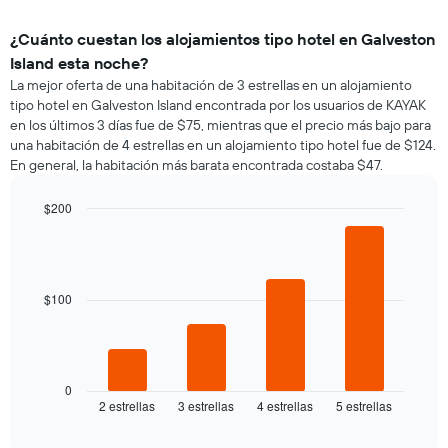
¿Cuánto cuestan los alojamientos tipo hotel en Galveston
Island esta noche?
La mejor oferta de una habitación de 3 estrellas en un alojamiento
tipo hotel en Galveston Island encontrada por los usuarios de KAYAK
en los últimos 3 días fue de $75, mientras que el precio más bajo para
una habitación de 4 estrellas en un alojamiento tipo hotel fue de $124.
En general, la habitación más barata encontrada costaba $47.
$200
Bar
Chart
graphic.
chart
with
4
bars.
$100
El
siguiente
gráfico
muestra
0
2 estrellas
3 estrellas
4 estrellas
5 estrellas
el
End
of
precio
interactive
promedio
chart