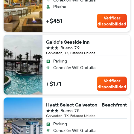
Piscina
Verificar
+$451
disponibilidad
Gaido's Seaside Inn
3 estrellas
Bueno
7.9
Galveston, TX, Estados Unidos
Parking
Conexión Wifi Gratuita
Verificar
+$171
disponibilidad
Hyatt Select Galveston - Beachfront
3 estrellas
Bueno
7.5
Galveston, TX, Estados Unidos
Parking
Conexión Wifi Gratuita