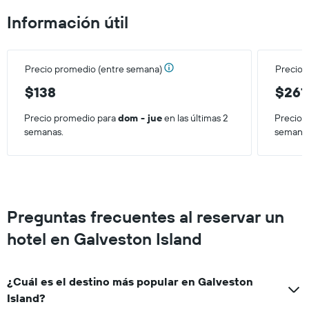
de
Información útil
una
habitación
para
este
Precio promedio (entre semana)
Precio 
fin
de
$138
$261
semana,
calculado
Precio promedio para
dom - jue
en las últimas 2
Precio 
a
semanas.
semana
partir
de
los
últimos
3 días.
Preguntas frecuentes al reservar un
hotel en Galveston Island
¿Cuál es el destino más popular en Galveston
Island?