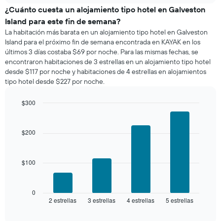
de
¿Cuánto cuesta un alojamiento tipo hotel en Galveston
una
Island para este fin de semana?
habitación
La habitación más barata en un alojamiento tipo hotel en Galveston
para
Island para el próximo fin de semana encontrada en KAYAK en los
esta
últimos 3 días costaba $69 por noche. Para las mismas fechas, se
noche,
encontraron habitaciones de 3 estrellas en un alojamiento tipo hotel
calculado
desde $117 por noche y habitaciones de 4 estrellas en alojamientos
a
tipo hotel desde $227 por noche.
partir
de
los
$300
últimos
Bar
Chart
3 días
graphic.
chart
with
y
$200
4
agrupado
bars.
por
número
$100
El
de
siguiente
estrellas
gráfico
El
muestra
0
gráfico
2 estrellas
3 estrellas
4 estrellas
5 estrellas
el
End
muestra
of
precio
interactive
1
promedio
chart