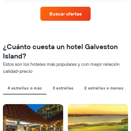
eje
de
X
una
que
Buscar ofertas
habitación
indica
para
las
este
categorías
fin
de
de
los
semana,
¿Cuánto cuesta un hotel Galveston
hoteles
calculado
por
Island?
a
estrellas.
partir
El
Estos son los hoteles más populares y con mejor relación
de
gráfico
calidad-precio
los
muestra
últimos
1
3 días
eje
4 estrellas o más
3 estrellas
2 estrellas o menos
y
X
agrupado
que
por
indica
número
el
de
precio
estrellas
promedio
El
de
gráfico
una