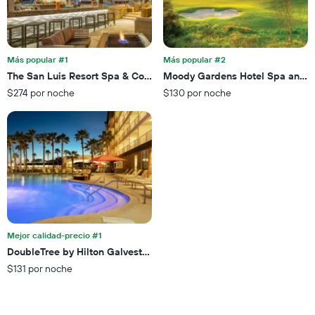
muestra
habitación
1
para
eje
esta
X
noche,
que
Más popular #1
Más popular #2
calculado
indica
The San Luis Resort Spa & Conference Center
Moody Gardens Hotel Spa and C
a
las
partir
$274 por noche
$130 por noche
categorías
de
de
los
los
últimos
hoteles
3 días
por
estrellas.
El
gráfico
muestra
1
eje
Mejor calidad-precio #1
X
DoubleTree by Hilton Galveston Beach
que
$131 por noche
indica
el
precio
promedio