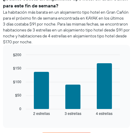
una
para este fin de semana?
habitación
La habitación más barata en un alojamiento tipo hotel en Gran Cañón
para
para el próximo fin de semana encontrada en KAYAK en los últimos
esta
3 días costaba $91 por noche. Para las mismas fechas, se encontraron
noche,
habitaciones de 3 estrellas en un alojamiento tipo hotel desde $91 por
calculado
noche y habitaciones de 4 estrellas en alojamientos tipo hotel desde
a
$170 por noche.
partir
de
los
$200
últimos
Bar
Chart
3 días
graphic.
chart
$150
with
y
3
agrupado
bars.
$100
por
número
El
de
$50
siguiente
estrellas
gráfico
El
muestra
0
gráfico
2 estrellas
3 estrellas
4 estrellas
el
End
muestra
of
precio
interactive
1
promedio
chart
eje
de