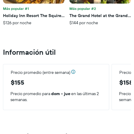
1
para
eje
esta
Más popular #1
Más popular #2
X
noche,
Holiday Inn Resort The Squire At Grand Canyon By IHG
The Grand Hotel at the Grand C
que
calculado
$126 por noche
$144 por noche
indica
a
las
partir
categorías
de
de
los
los
últimos
Información útil
hoteles
3 días
por
estrellas.
El
Precio promedio (entre semana)
Precio 
gráfico
muestra
$155
$158
1
eje
Precio promedio para
dom - jue
en las últimas 2
Precio 
X
semanas.
semana
que
indica
el
precio
promedio
de