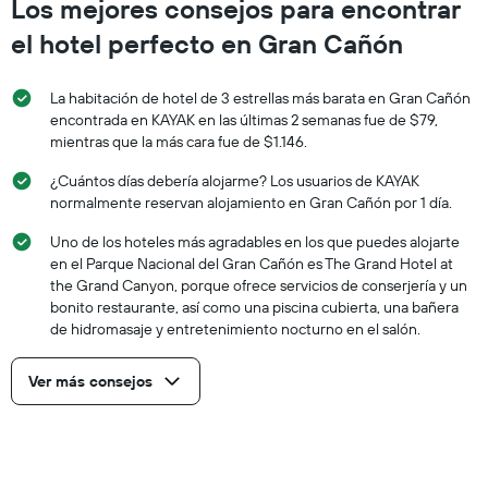
Los mejores consejos para encontrar
una
habitación
el hotel perfecto en Gran Cañón
para
este
fin
La habitación de hotel de 3 estrellas más barata en Gran Cañón
de
encontrada en KAYAK en las últimas 2 semanas fue de $79,
semana,
mientras que la más cara fue de $1.146.
calculado
a
¿Cuántos días debería alojarme? Los usuarios de KAYAK
partir
normalmente reservan alojamiento en Gran Cañón por 1 día.
de
los
Uno de los hoteles más agradables en los que puedes alojarte
últimos
en el Parque Nacional del Gran Cañón es The Grand Hotel at
3 días.
the Grand Canyon, porque ofrece servicios de conserjería y un
bonito restaurante, así como una piscina cubierta, una bañera
de hidromasaje y entretenimiento nocturno en el salón.
Ver más consejos