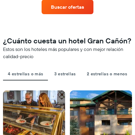
X
una
que
Buscar ofertas
habitación
indica
para
las
este
categorías
fin
de
de
los
semana,
¿Cuánto cuesta un hotel Gran Cañón?
hoteles
calculado
por
Estos son los hoteles más populares y con mejor relación
a
estrellas.
partir
calidad-precio
El
de
gráfico
los
muestra
últimos
4 estrellas o más
3 estrellas
2 estrellas o menos
1
3 días
eje
y
X
agrupado
que
por
indica
número
el
de
precio
estrellas
promedio
El
de
gráfico
una
muestra
habitación