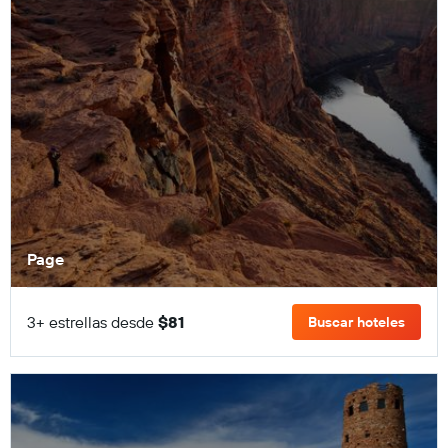
Page
3+ estrellas desde
$81
Buscar hoteles