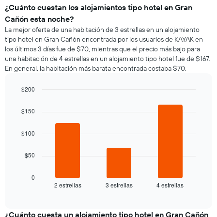
¿Cuánto cuestan los alojamientos tipo hotel en Gran
Cañón esta noche?
La mejor oferta de una habitación de 3 estrellas en un alojamiento
tipo hotel en Gran Cañón encontrada por los usuarios de KAYAK en
los últimos 3 días fue de $70, mientras que el precio más bajo para
una habitación de 4 estrellas en un alojamiento tipo hotel fue de $167.
En general, la habitación más barata encontrada costaba $70.
$200
Bar
Chart
graphic.
chart
$150
with
3
bars.
$100
El
$50
siguiente
gráfico
muestra
0
2 estrellas
3 estrellas
4 estrellas
el
End
of
precio
interactive
promedio
chart
de
¿Cuánto cuesta un alojamiento tipo hotel en Gran Cañón