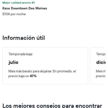
de
Mejor calidad-precio #1
indica
los
el
Kasa Downtown Des Moines
últimos
precio
$104 por noche
3 días.
promedio
de
una
habitación
Información útil
Temporada baja
Tempora
julio
dici
Mes más barato para alojarse. En promedio, el
Mes más
precio baja un
47%
.
precio 
Los mejores consejos para encontrar