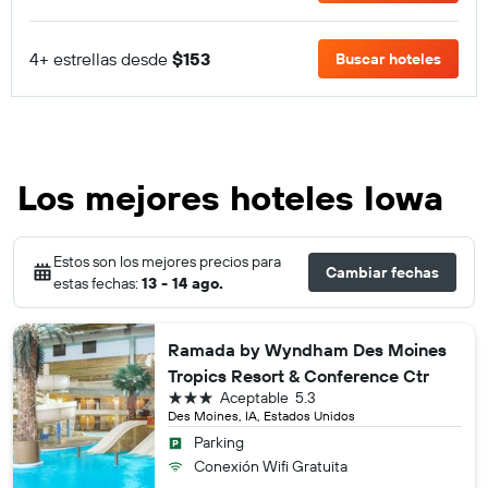
4+ estrellas desde
$153
Buscar hoteles
Los mejores hoteles Iowa
Estos son los mejores precios para
Cambiar fechas
estas fechas:
13 - 14 ago.
Ramada by Wyndham Des Moines
Tropics Resort & Conference Ctr
3 estrellas
Aceptable
5.3
Des Moines, IA, Estados Unidos
Parking
Conexión Wifi Gratuita