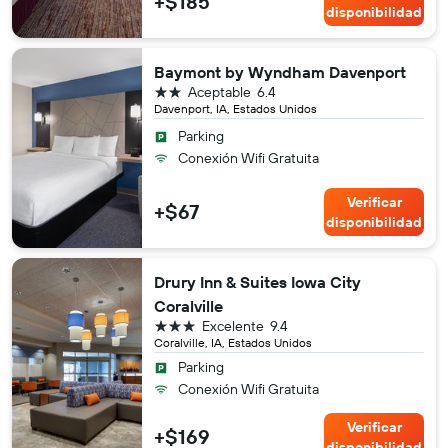
+$185
disponibilidad
Baymont by Wyndham Davenport
2 estrellas
Aceptable
6.4
Davenport, IA, Estados Unidos
Parking
Conexión Wifi Gratuita
Verificar
+$67
disponibilidad
Drury Inn & Suites Iowa City
Coralville
3 estrellas
Excelente
9.4
Coralville, IA, Estados Unidos
Parking
Conexión Wifi Gratuita
Verificar
+$169
disponibilidad