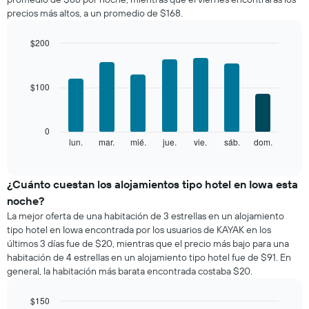
una
muestra
precios más altos, a un promedio de $168.
habitación
1
por
eje
mes
$200
X
El
Bar
Chart
que
gráfico
graphic.
chart
indica
with
muestra
las
$100
7
1
categorías
bars.
eje
de
X
los
El
0
que
hoteles
siguiente
lun.
mar.
mié.
jue.
vie.
sáb.
dom.
End
indica
por
of
gráfico
los
interactive
estrellas.
muestra
chart
meses.
El
el
¿Cuánto cuestan los alojamientos tipo hotel en Iowa esta
El
gráfico
precio
gráfico
noche?
muestra
promedio
muestra
La mejor oferta de una habitación de 3 estrellas en un alojamiento
1
de
1
tipo hotel en Iowa encontrada por los usuarios de KAYAK en los
eje
una
eje
últimos 3 días fue de $20, mientras que el precio más bajo para una
X
habitación
Y
que
habitación de 4 estrellas en un alojamiento tipo hotel fue de $91. En
por
que
indica
general, la habitación más barata encontrada costaba $20.
cada
indica
el
día
el
precio
de
$150
precio