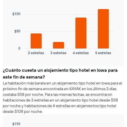
promedio
la
Bar
promedio
Chart
de
semana
graphic.
chart
de
una
El
with
$100
una
habitación
4
gráfico
habitación
bars.
doble,
muestra
calculado
1
$50
El
a
eje
siguiente
partir
X
gráfico
de
que
muestra
0
los
indica
2 estrellas
3 estrellas
4 estrellas
5 estrellas
el
End
últimos
los
of
precio
3 días
días
interactive
promedio
chart
de
de
¿Cuánto cuesta un alojamiento tipo hotel en Iowa para
la
una
semana.
este fin de semana?
habitación
El
La habitación más barata en un alojamiento tipo hotel en Iowa para el
para
gráfico
próximo fin de semana encontrada en KAYAK en los últimos 3 días
esta
muestra
costaba $58 por noche. Para las mismas fechas, se encontraron
noche,
1
habitaciones de 3 estrellas en un alojamiento tipo hotel desde $58
calculado
eje
por noche y habitaciones de 4 estrellas en alojamientos tipo hotel
a
Y
desde $108 por noche.
partir
que
de
indica
los
$150
el