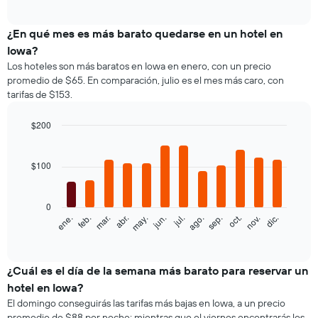
gráfico
interactive
muestra
chart
el
¿En qué mes es más barato quedarse en un hotel en
precio
Iowa?
promedio
Los hoteles son más baratos en Iowa en enero, con un precio
de
promedio de $65. En comparación, julio es el mes más caro, con
una
tarifas de $153.
habitación
doble,
calculado
$200
a
Bar
Chart
partir
graphic.
chart
with
de
$100
12
los
bars.
últimos
3 días
0
El
feb.
may.
ago.
nov.
ene.
abr.
jul.
oct.
mar.
jun.
sep.
dic.
y
siguiente
End
agrupado
of
gráfico
por
interactive
muestra
chart
cantidad
el
¿Cuál es el día de la semana más barato para reservar un
de
precio
estrellas
hotel en Iowa?
promedio
El
El domingo conseguirás las tarifas más bajas en Iowa, a un precio
de
gráfico
promedio de $88 por noche; mientras que el viernes encontrarás los