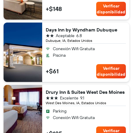
Verificar
+$148
disponibilidad
Days Inn by Wyndham Dubuque
2 estrellas
Aceptable
6.8
Dubuque, IA, Estados Unidos
Conexión Wifi Gratuita
Piscina
Verificar
+$61
disponibilidad
Drury Inn & Suites West Des Moines
3 estrellas
Excelente
9.1
West Des Moines, IA, Estados Unidos
Parking
Conexión Wifi Gratuita
Verificar