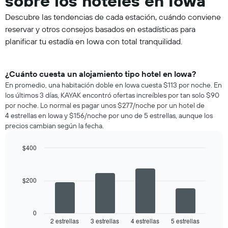
sobre los hoteles en Iowa
Descubre las tendencias de cada estación, cuándo conviene
reservar y otros consejos basados en estadísticas para
planificar tu estadía en Iowa con total tranquilidad.
¿Cuánto cuesta un alojamiento tipo hotel en Iowa?
En promedio, una habitación doble en Iowa cuesta $113 por noche. En
los últimos 3 días, KAYAK encontró ofertas increíbles por tan solo $90
por noche. Lo normal es pagar unos $277/noche por un hotel de
4 estrellas en Iowa y $156/noche por uno de 5 estrellas, aunque los
precios cambian según la fecha.
$400
Bar
Chart
graphic.
chart
with
$200
4
bars.
El
0
siguiente
2 estrellas
3 estrellas
4 estrellas
5 estrellas
End
of