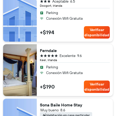
3 estrellas
Aceptable
6.5
Doogort, Irlanda
Parking
Conexión Wifi Gratuita
Verificar
+$194
disponibilidad
Ferndale
5 estrellas
Excelente
9.6
Keel, Irlanda
Parking
Conexión Wifi Gratuita
Verificar
+$190
disponibilidad
Sona Baile Home Stay
Muy bueno
8.6
Habitación en casa particular