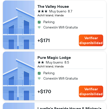
The Valley House
3 estrellas
Muy bueno
8.7
Achill Island, Irlanda
Parking
Conexión Wifi Gratuita
Verificar
+$171
disponibilidad
Pure Magic Lodge
2 estrellas
Muy bueno
8.5
Achill Island, Irlanda
Parking
Conexión Wifi Gratuita
Verificar
+$170
disponibilidad
Lavelle's Seaside House & Mickey's