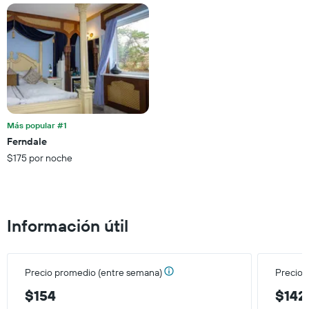
Más popular #1
Ferndale
$175 por noche
Información útil
Precio promedio (entre semana)
Precio 
$154
$142