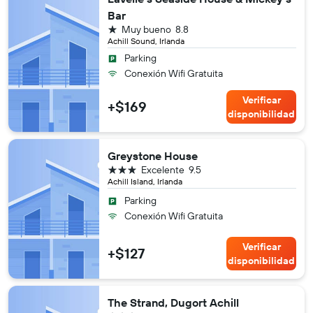
Bar
1 estrella
Muy bueno
8.8
Achill Sound, Irlanda
Parking
Conexión Wifi Gratuita
Verificar
+$169
disponibilidad
Greystone House
3 estrellas
Excelente
9.5
Achill Island, Irlanda
Parking
Conexión Wifi Gratuita
Verificar
+$127
disponibilidad
The Strand, Dugort Achill