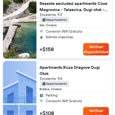
Seaside secluded apartments Cove
Magrovica - Telascica, Dugi otok -
Excelente
9.5
8139
Departamento
Sali, Croacia
Conexión Wifi Gratuita
Admite mascotas
Verificar
+$158
disponibilidad
Apartments Ruza Dragove Dugi
Otok
Excelente
9.4
Departamento
Božava, Croacia
Parking
Conexión Wifi Gratuita
Verificar
+$108