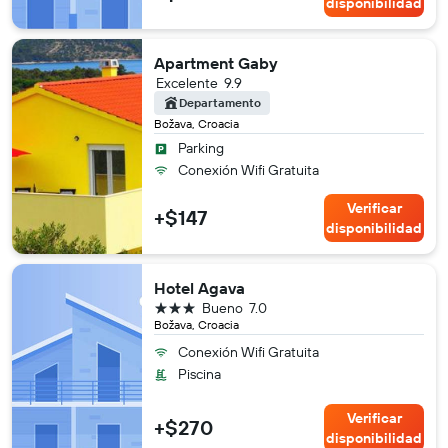
disponibilidad
Apartment Gaby
Excelente
9.9
Departamento
Božava, Croacia
Parking
Conexión Wifi Gratuita
Verificar
+$147
disponibilidad
Hotel Agava
3 estrellas
Bueno
7.0
Božava, Croacia
Conexión Wifi Gratuita
Piscina
Verificar
+$270
disponibilidad